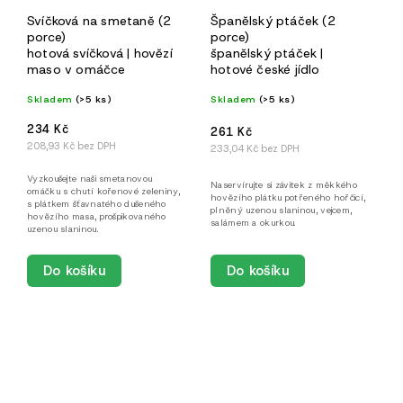
Svíčková na smetaně (2
Španělský ptáček (2
porce)
porce)
hotová svíčková | hovězí
španělský ptáček |
maso v omáčce
hotové české jídlo
Skladem
(>5 ks)
Skladem
(>5 ks)
234 Kč
261 Kč
208,93 Kč bez DPH
233,04 Kč bez DPH
Vyzkoušejte naši smetanovou
Naservírujte si závitek z měkkého
omáčku s chutí kořenové zeleniny,
hovězího plátku potřeného hořčicí,
s plátkem šťavnatého dušeného
plněný uzenou slaninou, vejcem,
hovězího masa, prošpikovaného
salámem a okurkou.
uzenou slaninou.
Do košíku
Do košíku