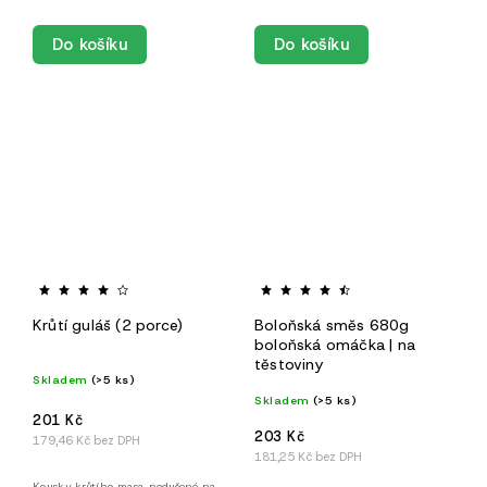
Do košíku
Do košíku
Krůtí guláš (2 porce)
Boloňská směs 680g
boloňská omáčka | na
těstoviny
Skladem
(>5 ks)
Skladem
(>5 ks)
201 Kč
203 Kč
179,46 Kč bez DPH
181,25 Kč bez DPH
Kousky krůtího masa, podušené na