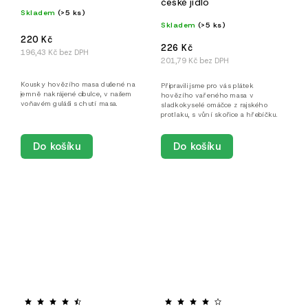
české jídlo
Skladem
(>5 ks)
Skladem
(>5 ks)
220 Kč
226 Kč
196,43 Kč bez DPH
201,79 Kč bez DPH
Kousky hovězího masa dušené na
Připravili jsme pro vás plátek
jemně nakrájené cibulce, v našem
hovězího vařeného masa v
voňavém guláši s chutí masa.
sladkokyselé omáčce z rajského
protlaku, s vůní skořice a hřebíčku.
Do košíku
Do košíku