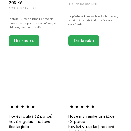
206 Kč
193,75 Kč bez DPH
183,93 Kč bez DPH
Dopřejte si kousky hovězího masa,
Plátek kuřecích prsou s tradiční
v mírně zahuštěné omáčce a s
smetanovopaprikovou omáčkou, je
chutí hub.
oblíbený pokrm pro děti.
Do košíku
Do košíku
Hovězí guláš (2 porce)
Hovězí v rajské omáčce
hovězí guláš | hotové
(2 porce)
české jídlo
hovězí v rajské | hotové