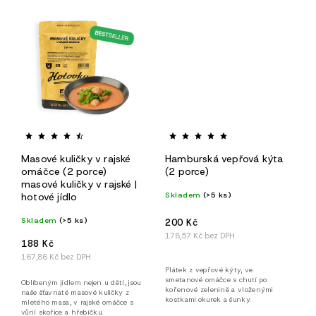
Masové kuličky v rajské
Hamburská vepřová kýta
omáčce (2 porce)
(2 porce)
masové kuličky v rajské |
Skladem
(>5 ks)
hotové jídlo
Skladem
(>5 ks)
200 Kč
178,57 Kč bez DPH
188 Kč
167,86 Kč bez DPH
Plátek z vepřové kýty, ve
smetanové omáčce s chutí po
Oblíbeným jídlem nejen u dětí, jsou
kořenové zelenině a vloženými
naše šťavnaté masové kuličky z
kostkami okurek a šunky.
mletého masa, v rajské omáčce s
vůní skořice a hřebíčku.