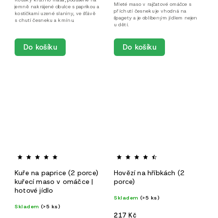
Mleté maso v rajčatové omáčce s
jemně nakrájené cibulce s paprikou a
příchutí česneku je vhodná na
kostičkami uzené slaniny, ve šťávě
špagety a je oblíbeným jídlem nejen
s chutí česneku a kmínu.
u dětí.
Do košíku
Do košíku
Kuře na paprice (2 porce)
Hovězí na hříbkách (2
kuřecí maso v omáčce |
porce)
hotové jídlo
Skladem
(>5 ks)
Skladem
(>5 ks)
217 Kč