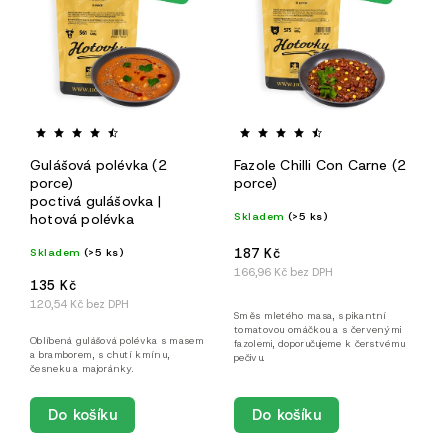
Gulášová polévka (2
Fazole Chilli Con Carne (2
porce)
porce)
poctivá gulášovka |
Skladem
(>5 ks)
hotová polévka
Skladem
(>5 ks)
187 Kč
166,96 Kč bez DPH
135 Kč
120,54 Kč bez DPH
Směs mletého masa, s pikantní
tomatovou omáčkou a s červenými
Oblíbená gulášová polévka s masem
fazolemi, doporučujeme k čerstvému
a bramborem, s chutí kmínu,
pečivu.
česneku a majoránky.
Do košíku
Do košíku