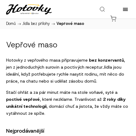
Domů
/
Jídla bez přílohy
/
Vepřové maso
Vepřové maso
Hotovky z vepřového masa připravujeme
bez konzervantů
,
jen z jednoduchých surovin a poctivých receptur.Jídla jsou
ideální, když potřebujete rychle nasytit rodinu, mít něco do
práce, na chatu nebo si udělat zásobu domů.
Stačí ohřát a za pár minut máte na stole voňavé, syté a
poctivé vepřové
, které nezklame. Trvanlivost až
2 roky díky
unikátní technologii
, domácí chuť a jistota, že vždy máte co
vytáhnout ze spíže.
Nejprodávanější