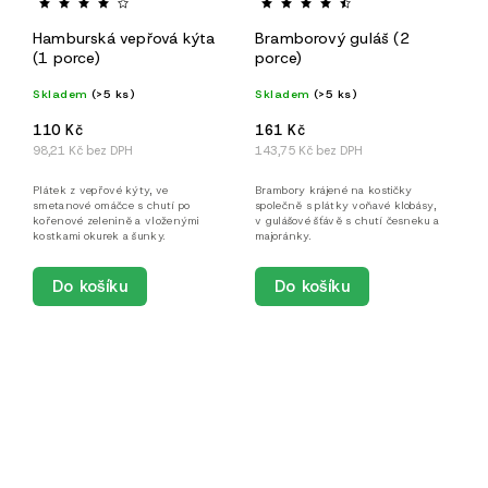
Hamburská vepřová kýta
Bramborový guláš (2
(1 porce)
porce)
Skladem
(>5 ks)
Skladem
(>5 ks)
110 Kč
161 Kč
98,21 Kč bez DPH
143,75 Kč bez DPH
Plátek z vepřové kýty, ve
Brambory krájené na kostičky
smetanové omáčce s chutí po
společně s plátky voňavé klobásy,
kořenové zelenině a vloženými
v gulášové šťávě s chutí česneku a
kostkami okurek a šunky.
majoránky.
Do košíku
Do košíku