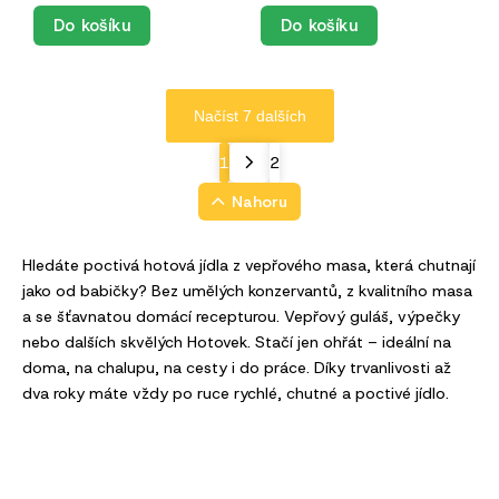
Do košíku
Do košíku
Načíst 7 dalších
1
2
Nahoru
Hledáte poctivá hotová jídla z vepřového masa, která chutnají
jako od babičky? Bez umělých konzervantů, z kvalitního masa
a se šťavnatou domácí recepturou. Vepřový guláš, výpečky
nebo dalších skvělých Hotovek. Stačí jen ohřát – ideální na
doma, na chalupu, na cesty i do práce. Díky trvanlivosti až
dva roky máte vždy po ruce rychlé, chutné a poctivé jídlo.