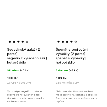
Segedínský guláš (2
Špenát s vepřovými
porce)
výpečky (2 porce)
segedín z kysaného zelí |
špenát s výpečky |
hotové jídlo
hotové jídlo
Skladem
(>5 ks)
Skladem
(>5 ks)
188 Kč
189 Kč
167,86 Kč bez DPH
168,75 Kč bez DPH
Vyzkoušejte segedín z našeho
Nabízíme vám šťavnaté vepřové
beskydského kysaného zelí,
maso pečené na česneku a cibuli, se
zjemněný smetanou a s kousky
špenátem dochuceným česnekem a
vepřového masa.
pepřem.