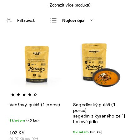
Zobrazit více produktů
Nejlevnější
Nejdražší
Nejprodávanější
Abecedně
Vepřový guláš (1 porce)
Segedínský guláš (1
porce)
segedín z kysaného zelí |
Skladem
(>5 ks)
hotové jídlo
Skladem
(>5 ks)
102 Kč
91,07 Kč bez DPH