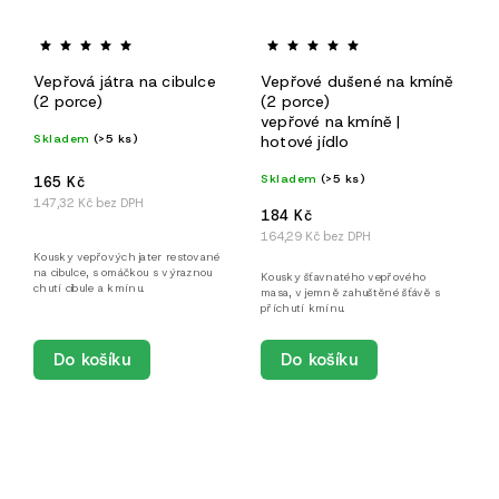
Vepřová játra na cibulce
Vepřové dušené na kmíně
(2 porce)
(2 porce)
vepřové na kmíně |
Skladem
(>5 ks)
hotové jídlo
Skladem
(>5 ks)
165 Kč
147,32 Kč bez DPH
184 Kč
164,29 Kč bez DPH
Kousky vepřových jater restované
na cibulce, s omáčkou s výraznou
Kousky šťavnatého vepřového
chutí cibule a kmínu.
masa, v jemně zahuštěné šťávě s
příchutí kmínu.
Do košíku
Do košíku