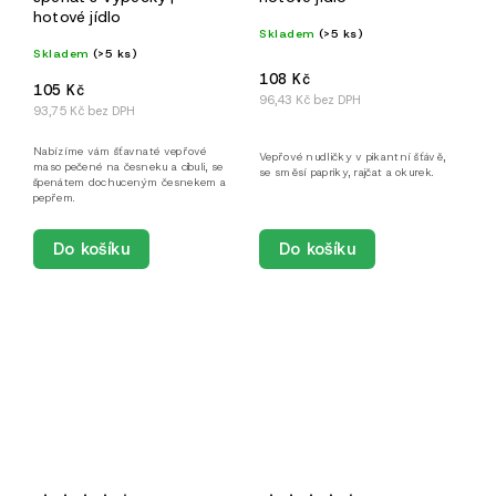
hotové jídlo
Skladem
(>5 ks)
Skladem
(>5 ks)
108 Kč
105 Kč
96,43 Kč bez DPH
93,75 Kč bez DPH
Nabízíme vám šťavnaté vepřové
Vepřové nudličky v pikantní šťávě,
maso pečené na česneku a cibuli, se
se směsí papriky, rajčat a okurek.
špenátem dochuceným česnekem a
pepřem.
Do košíku
Do košíku