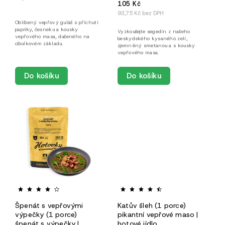
105 Kč
93,75 Kč bez DPH
Oblíbený vepřový guláš s příchutí
papriky, česneku a kousky
Vyzkoušejte segedín z našeho
vepřového masa, dušeného na
beskydského kysaného zelí,
cibulkovém základu.
zjemněný smetanou a s kousky
vepřového masa.
Do košíku
Do košíku
Špenát s vepřovými
Katův šleh (1 porce)
výpečky (1 porce)
pikantní vepřové maso |
špenát s výpečky |
hotové jídlo