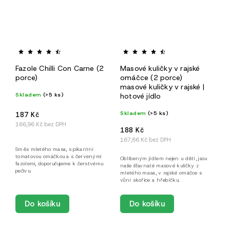
Fazole Chilli Con Carne (2
Masové kuličky v rajské
porce)
omáčce (2 porce)
masové kuličky v rajské |
Skladem
(>5 ks)
hotové jídlo
Skladem
(>5 ks)
187 Kč
166,96 Kč bez DPH
188 Kč
167,86 Kč bez DPH
Směs mletého masa, s pikantní
tomatovou omáčkou a s červenými
Oblíbeným jídlem nejen u dětí, jsou
fazolemi, doporučujeme k čerstvému
naše šťavnaté masové kuličky z
pečivu.
mletého masa, v rajské omáčce s
vůní skořice a hřebíčku.
Do košíku
Do košíku