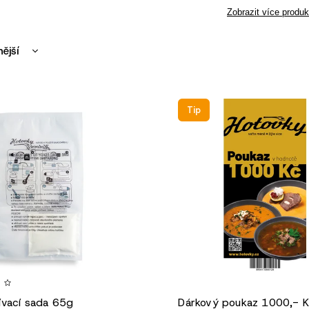
Zobrazit více produk
nější
žší
dávanější
Tip
edně
vací sada 65g
Dárkový poukaz 1000,- 