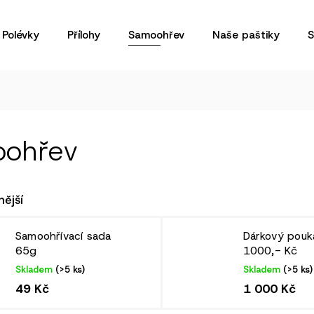
Polévky
Přílohy
Samoohřev
Naše paštiky
S
ohřev
ější
Samoohřívací sada
Dárkový pouk
65g
1000,- Kč
Skladem
(>5 ks)
Skladem
(>5 ks)
49 Kč
1 000 Kč