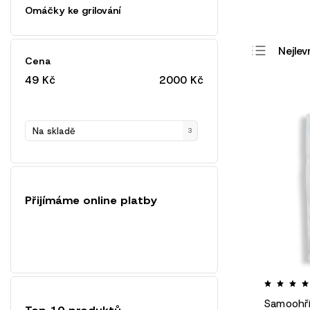
Omáčky ke grilování
Nejlev
Cena
Nejdra
49
Kč
2000
Kč
Nejpro
Abec
Na skladě
3
Přijímáme online platby
Samoohří
Top 10 produktů