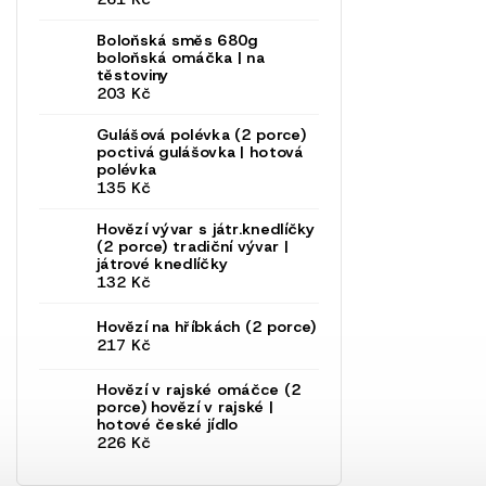
Boloňská směs 680g
boloňská omáčka | na
těstoviny
203 Kč
Gulášová polévka (2 porce)
poctivá gulášovka | hotová
polévka
135 Kč
Hovězí vývar s játr.knedlíčky
(2 porce)
tradiční vývar |
játrové knedlíčky
132 Kč
Hovězí na hříbkách (2 porce)
217 Kč
Hovězí v rajské omáčce (2
porce)
hovězí v rajské |
hotové české jídlo
226 Kč