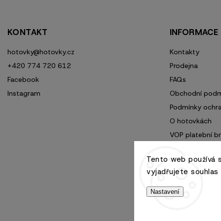
KONTAKT
INFORMACE
hotovky
@
hotovky.cz
Kontakty
+420 774 720 612
Prodejna
Facebook
FAQs
Instagram
Obchodní podm
Podmínky ochra
O hotovkách
VOP platební b
Tento web používá 
vyjadřujete souhlas 
Nastavení