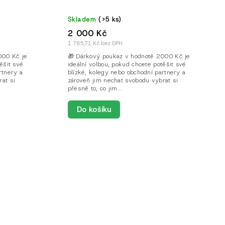
Skladem
(>5 ks)
2 000 Kč
1 785,71 Kč bez DPH
000 Kč je
🎁 Dárkový poukaz v hodnotě 2000 Kč je
ěšit své
ideální volbou, pokud chcete potěšit své
rtnery a
blízké, kolegy nebo obchodní partnery a
at si
zároveň jim nechat svobodu vybrat si
přesně to, co jim...
Do košíku