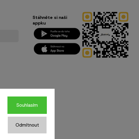
Stáhněte si naši
appku
Souhlasím
Odmítnout