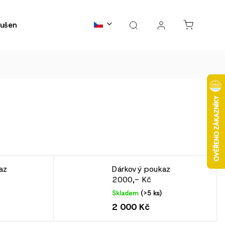
ušené maso
Kontakty
B2B spolupráce
FAQs
az
Dárkový poukaz
2000,- Kč
Skladem
(>5 ks)
2 000 Kč