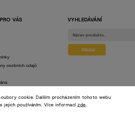
 PRO VÁS
VYHLEDÁVÁNÍ
Hledat
ínky
ny osobních údajů
rána
soubory cookie. Dalším procházením tohoto webu
s jejich používáním. Více informací
zde
.
Copyright 2026
Hotovky.cz
. Všechna práva vyhrazena.
Vytvořil
Shoptet
| Design
Agentura Žijeme Gastrem