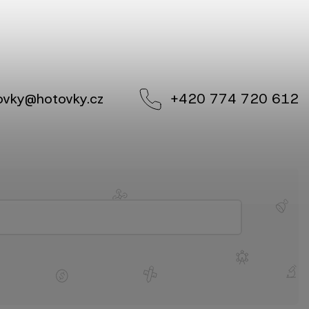
ovky
@
hotovky.cz
+420 774 720 612