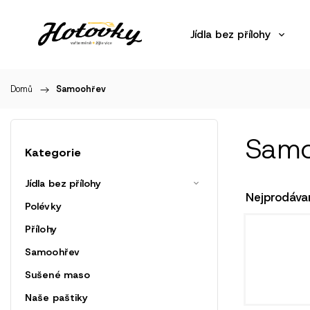
Jídla bez přílohy
Domů
/
Samoohřev
Samo
Kategorie
Jídla bez přílohy
Nejprodávan
Polévky
Přílohy
Samoohřev
Sušené maso
Naše paštiky