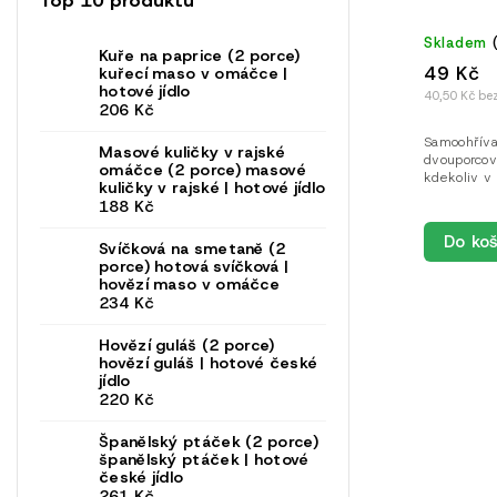
Skladem
Kuře na paprice (2 porce)
49 Kč
kuřecí maso v omáčce |
hotové jídlo
40,50 Kč be
206 Kč
Samoohříva
Masové kuličky v rajské
dvouporcové
omáčce (2 porce)
masové
kdekoliv v 
kuličky v rajské | hotové jídlo
188 Kč
Do koš
Svíčková na smetaně (2
porce)
hotová svíčková |
hovězí maso v omáčce
234 Kč
Hovězí guláš (2 porce)
hovězí guláš | hotové české
jídlo
220 Kč
Španělský ptáček (2 porce)
španělský ptáček | hotové
české jídlo
261 Kč