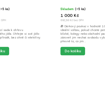
(>5 ks)
Skladem
(>5 ks)
1 000 Kč
z DPH
892,86 Kč bez DPH
🎁 Dárkový poukaz v hodnotě 1
cí sada k ohřevu
ideální volbou, pokud chcete pot
ho jídla. Ohřejte si své jídlo
blízké, kolegy nebo obchodní pa
přírodě, bez ohně či elektřiny.
zároveň jim nechat svobodu vybr
přesně to, co jim...
Do košíku
íku