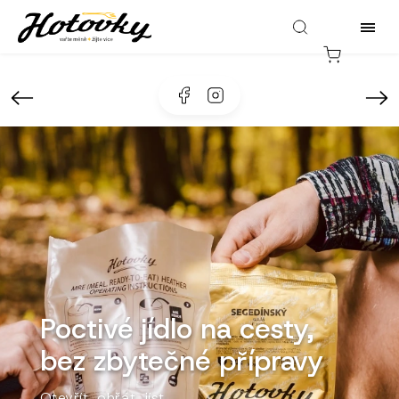
Facebook
Instagram
Poctivé jídlo na cesty,
bez zbytečné přípravy
Otevřít, ohřát, jíst