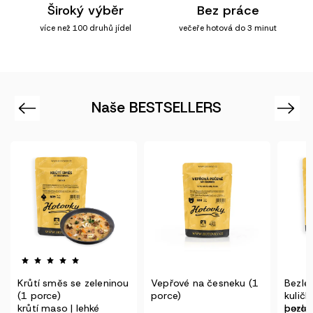
Široký výběr
Bez práce
více než 100 druhů jídel
večeře hotová do 3 minut
Naše BESTSELLERS
Previous
Next
Krůtí směs se zeleninou
Vepřové na česneku (1
Bezlep
(1 porce)
porce)
kuličky 
krůtí maso | lehké
porce)
bezlep