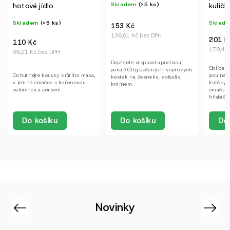
Skladem
(>5 ks)
hotové jídlo
kuličky
Skladem
(>5 ks)
Skladem
153 Kč
136,61 Kč bez DPH
201 Kč
110 Kč
179,46 K
98,21 Kč bez DPH
Dopřejete si opravdu poctivou
Oblíbeným 
porci 300g pečených vepřových
jsou naše
Ochutnejte kousky krůtího masa,
kostek na česneku, s cibuli a
kuličky z 
v jemné omáčce s kořenovou
kmínem.
omáčce s v
zeleninou a pórkem.
hřebíčku.
Do k
Do košíku
Do košíku
Novinky
Previous
Next