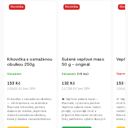
Novinka
Novinka
Novi
Krkovička s osmaženou
Sušené vepřové maso
Vepřo
cibulkou 250g
50 g - originál
Vyprod
Skladem
Skladem
(>5 ks)
153 K
153 Kč
132 Kč
136,61 
136,61 Kč bez DPH
117,86 Kč bez DPH
🍖 Vepř
Krkovička s osmaženou cibulkou
🐖 Vepřové sušené maso –
chuť bez
— vůně domova ve skleničce
šťavnaté, výrazné a poctivé
vepřová 
Šťavnatá krkovička, pomalu
Vepřové sušené maso nabízí
nedělníh
dušená do měkka, doplněná
plnější, výraznější chuť a
šťavnatá
zlatavě osmaženou cibulkou,
příjemně šťavnatou strukturu.
která pro
která jí dodává nezaměnitelnou
Díky pečlivému výběru libových
chuť i...
částí a...