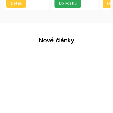
Detail
Do košíku
Det
Nové články