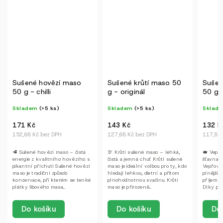
aso
Sušené krůtí maso 50
Sušené vepřové maso
g - originál
50 g - originál
Skladem
(>5 ks)
Skladem
(>5 ks)
143 Kč
132 Kč
127,68 Kč bez DPH
117,86 Kč bez DPH
 čistá
🦃 Krůtí sušené maso – lehká,
🐖 Vepřové sušené maso –
vězího s
čistá a jemná chuť Krůtí sušené
šťavnaté, výrazné a poctivé
é hovězí
maso je ideální volbou pro ty, kdo
Vepřové sušené maso nabízí
hledají lehkou, dietní a přitom
plnější, výraznější chuť a
se tenké
plnohodnotnou svačinu. Krůtí
příjemně šťavnatou strukturu.
maso je přirozeně...
Díky pečlivému výběru libových
částí a...
Do košíku
Do košíku