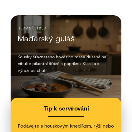
HLAVNÍ JÍDLA
Maďarský guláš
Kousky šťavnatého hovězího masa dušené na
cibuli v pikantní šťávě s paprikou. Klasika s
výraznou chutí.
Tip k servírování
Podávejte s houskovým knedlíkem, rýží nebo