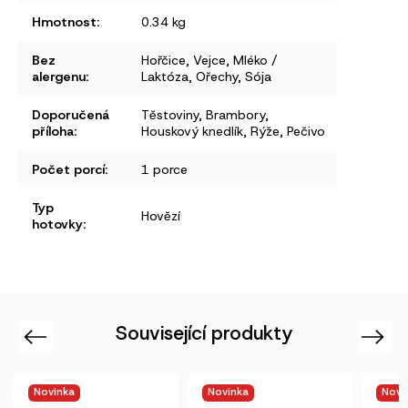
Hmotnost
:
0.34 kg
Bez
Hořčice
,
Vejce
,
Mléko /
alergenu
:
Laktóza
,
Ořechy
,
Sója
Doporučená
Těstoviny
,
Brambory
,
příloha
:
Houskový knedlík
,
Rýže
,
Pečivo
Počet porcí
:
1 porce
Typ
Hovězí
hotovky
:
Související produkty
Previous
Next
Novinka
Novinka