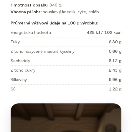
Hmotnost obsahu:
340 g.
Vhodná příloha:
houskový knedlík, rýže, chléb.
Průměrné výživové údaje na 100 g výrobku:
Energetická hodnota
428 kJ / 102 kcal
Tuky
6,30 g
Z toho nasycené mastné kyseliny
0,66 g
Sacharidy
8,12 g
Z toho cukry
2,43 g
Bílkoviny
5,96 g
Sůl
1,22 g