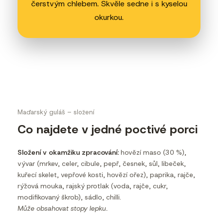
čerstvým chlebem. Skvěle sedne i s kyselou
okurkou.
Maďarský guláš – složení
Co najdete v jedné poctivé porci
Složení v okamžiku zpracování:
hovězí maso (30 %),
vývar (mrkev, celer, cibule, pepř, česnek, sůl, libeček,
kuřecí skelet, vepřové kosti, hovězí ořez), paprika, rajče,
rýžová mouka, rajský protlak (voda, rajče, cukr,
modifikovaný škrob), sádlo, chilli.
Může obsahovat stopy lepku.