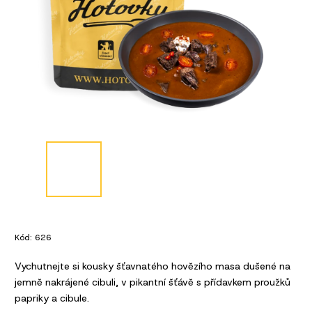
Kód:
626
Vychutnejte si kousky šťavnatého hovězího masa dušené na
jemně nakrájené cibuli, v pikantní šťávě s přídavkem proužků
papriky a cibule.