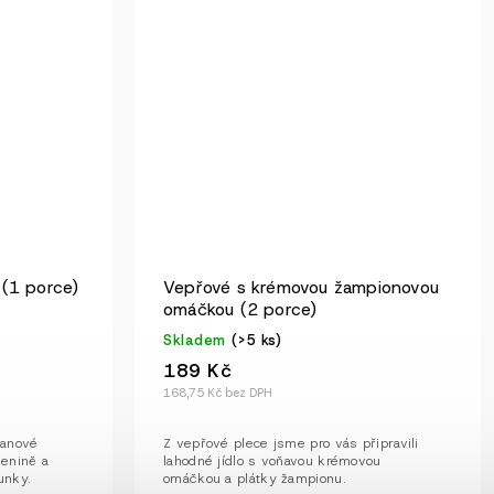
(1 porce)
Vepřové s krémovou žampionovou
omáčkou (2 porce)
Skladem
(>5 ks)
189 Kč
168,75 Kč bez DPH
tanové
Z vepřové plece jsme pro vás připravili
lenině a
lahodné jídlo s voňavou krémovou
unky.
omáčkou a plátky žampionu.