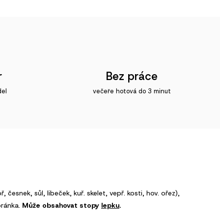
r
Bez práce
del
večeře hotová do 3 minut
ř, česnek, sůl, libeček, kuř. skelet, vepř. kosti, hov. ořez),
oránka.
Může obsahovat stopy
lepku
.