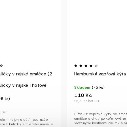
ličky v rajské omáčce (2
Hamburská vepřová kýta 
ličky v rajské | hotové
Skladem
(>5 ks)
110 Kč
>5 ks)
98,21 Kč bez DPH
z DPH
Plátek z vepřové kýty, ve sme
omáčce s chutí po kořenové ze
ídlem nejen u dětí, jsou naše
vloženými kostkami okurek a š
sové kuličky z mletého masa, v