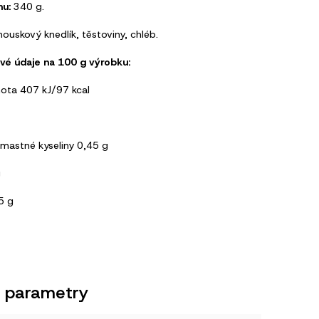
u:
340 g.
ouskový knedlík, těstoviny, chléb.
vé údaje na 100 g výrobku:
ota 407 kJ/97 kcal
mastné kyseliny 0,45 g
g
5 g
 parametry