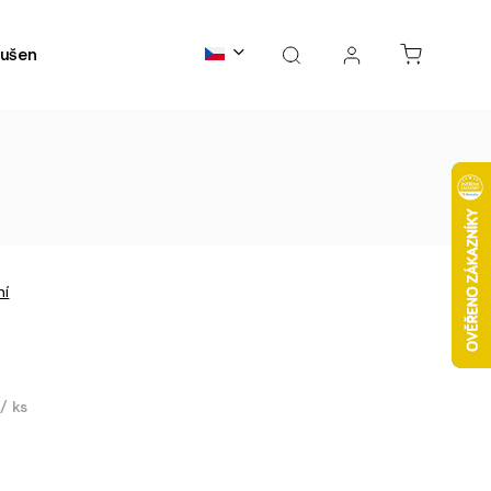
ušené maso
Kontakty
B2B spolupráce
FAQs
ní
č
/ ks