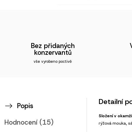
Bez přidaných
konzervantů
vše vyrobeno poctivě
Detailní p
Popis
Složení v okamži
Hodnocení (15)
rýžová mouka, sád