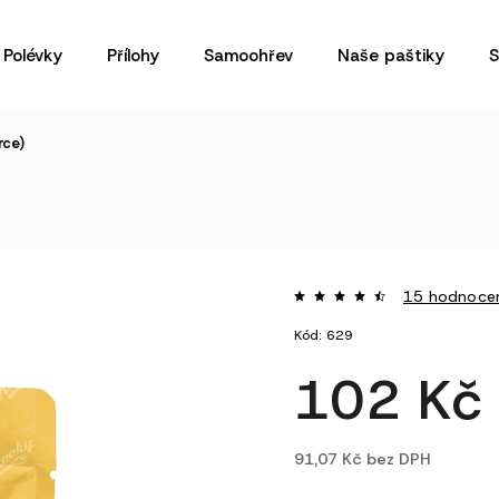
Polévky
Přílohy
Samoohřev
Naše paštiky
S
rce)
)
15 hodnoce
Kód:
629
102 K
91,07 Kč bez DPH