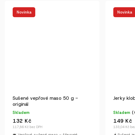
Novinka
Novinka
Sušené vepřové maso 50 g -
Jerky kl
originál
Skladem
Skladem
(
132 Kč
149 Kč
117,86 Kč bez DPH
133,04 Kč be
🐖 Vepřové sušené maso – šťavnaté,
🌶️ Sušená 