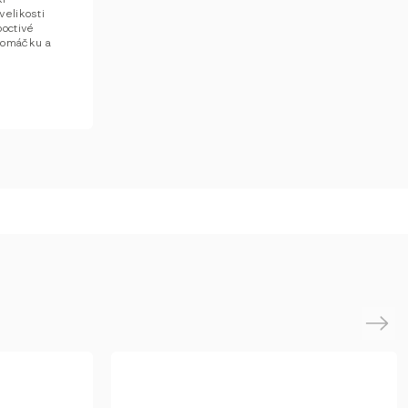
velikosti
poctivé
i omáčku a
Next