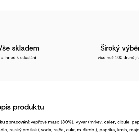
Vše skladem
Široký výbě
a ihned k odeslání
více než 100 druhů jí
opis produktu
ku zpracování:
vepřové maso (30%), vývar (mrkev,
celer
, cibule, pep
lo, rajský protlak ( voda, rajče, cukr, m. škrob ), paprika, kmín, maj