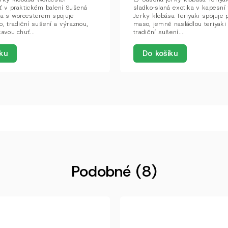
ť v praktickém balení Sušená
sladko‑slaná exotika v kapesní 
sa s worcesterem spojuje
Jerky klobása Teriyaki spojuje 
, tradiční sušení a výraznou,
maso, jemně nasládlou teriyak
avou chuť...
tradiční sušení....
ku
Do košíku
Podobné (8)