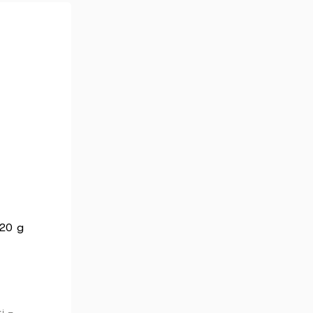
x20 g
ki –