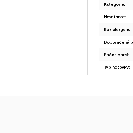
Kategorie
:
Hmotnost
:
Bez alergenu
:
Doporučená př
Počet porcí
:
Typ hotovky
: