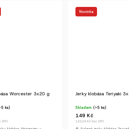
Novinka
obása Worcester 3x20 g
Jerky klobása Teriyaki 3
>5 ks)
Skladem
(>5 ks)
149 Kč
z DPH
133,04 Kč bez DPH
jerky klobása Worcester –
🍜 Sušená jerky klobása Teriya