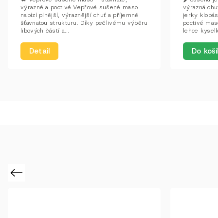
výrazné a poctivé Vepřové sušené maso
výrazná chu
nabízí plnější, výraznější chuť a příjemně
jerky klobá
šťavnatou strukturu. Díky pečlivému výběru
poctivé maso
libových částí a...
lehce kyselk
Detail
Do koší
Previous