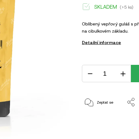
SKLADEM
(>5 ks)
Oblíbený vepřový guláš s p
na cibulkovém základu.
Detailní informace
Zeptat se