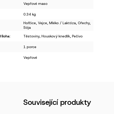
Vepřové maso
0.34 kg
Hořčice
,
Vejce
,
Mléko / Laktóza
,
Ořechy
,
Sója
íloha
:
Těstoviny
,
Houskový knedlík
,
Pečivo
1 porce
Vepřové
Související produkty