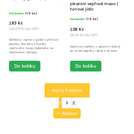
pikantní vepřové maso |
hotové jídlo
Skladem
(>5 ks)
Skladem
(>5 ks)
183 Kč
163,39 Kč bez DPH
108 Kč
96,43 Kč bez DPH
Oblíbený vepřový guláš s příchutí
papriky, česneku a kousky
Vepřové nudličky v pikantní šťávě,
vepřového masa, dušeného na
se směsí papriky, rajčat a okurek.
cibulkovém základu.
Do košíku
Do košíku
Načíst 8 dalších
1
2
Nahoru