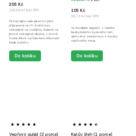
205 Kč
105 Kč
183,04 Kč bez DPH
93,75 Kč bez DPH
Ochutnejte naše pikantní jídlo
připravené ze tří druhů mas
Vyzkoušejte segedín z našeho
nakrájené na nudličky, dušené na
beskydského kysaného zelí,
jemně nakrájené cibulce, v mírně
zjemněný smetanou a s kousky
husté šťávě s přídavkem šťavnaté
vepřového masa.
kapie a pórku.
Do košíku
Do košíku
Vepřový guláš (2 porce)
Katův šleh (1 porce)