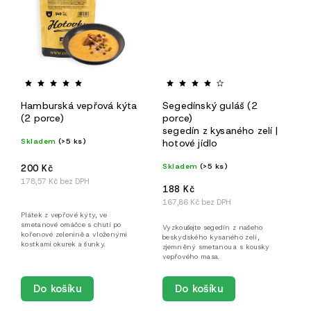
Hamburská vepřová kýta
Segedínský guláš (2
(2 porce)
porce)
segedín z kysaného zelí |
Skladem
(>5 ks)
hotové jídlo
Skladem
(>5 ks)
200 Kč
178,57 Kč bez DPH
188 Kč
167,86 Kč bez DPH
Plátek z vepřové kýty, ve
smetanové omáčce s chutí po
Vyzkoušejte segedín z našeho
kořenové zelenině a vloženými
beskydského kysaného zelí,
kostkami okurek a šunky.
zjemněný smetanou a s kousky
vepřového masa.
Do košíku
Do košíku