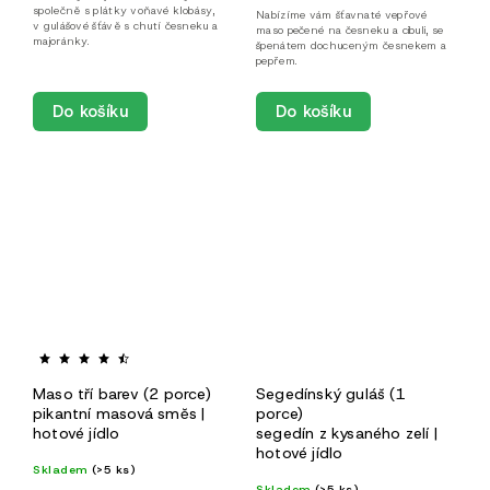
společně s plátky voňavé klobásy,
Nabízíme vám šťavnaté vepřové
v gulášové šťávě s chutí česneku a
maso pečené na česneku a cibuli, se
majoránky.
špenátem dochuceným česnekem a
pepřem.
Do košíku
Do košíku
Maso tří barev (2 porce)
Segedínský guláš (1
pikantní masová směs |
porce)
hotové jídlo
segedín z kysaného zelí |
hotové jídlo
Skladem
(>5 ks)
Skladem
(>5 ks)