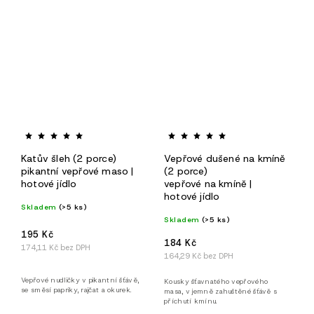
Katův šleh (2 porce)
Vepřové dušené na kmíně
pikantní vepřové maso |
(2 porce)
hotové jídlo
vepřové na kmíně |
hotové jídlo
Skladem
(>5 ks)
Skladem
(>5 ks)
195 Kč
184 Kč
174,11 Kč bez DPH
164,29 Kč bez DPH
Vepřové nudličky v pikantní šťávě,
Kousky šťavnatého vepřového
se směsí papriky, rajčat a okurek.
masa, v jemně zahuštěné šťávě s
příchutí kmínu.