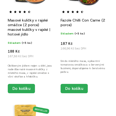
Masové kuličky v rajské
Fazole Chilli Con Carne (2
omáčce (2 porce)
porce)
masové kuličky v rajské |
Skladem
(>5 ks)
hotové jídlo
Skladem
(>5 ks)
187 Kč
166,96 Kč bez DPH
188 Kč
167,86 Kč bez DPH
Směs mletého masa, s pikantní
tomatovou omáčkou a s červenými
Oblíbeným jídlem nejen u dětí, jsou
fazolemi, doporučujeme k čerstvému
naše šťavnaté masové kuličky z
pečivu.
mletého masa, v rajské omáčce s
vůní skořice a hřebíčku.
Do košíku
Do košíku