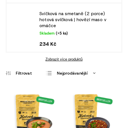
Svíčková na smetaně (2 porce)
hotová svíčková | hovězí maso v
omáčce
Skladem
(>5 ks)
234 Kč
Zobrazit více produktů
Nejprodávanější
Nejlevnější
Nejdražší
Abecedně