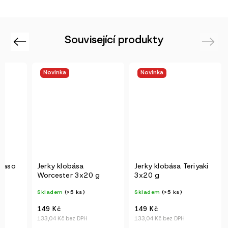
Související produkty
Previous
Next
Novinka
Novinka
maso
Jerky klobása
Jerky klobása Teriyaki
Worcester 3x20 g
3x20 g
Skladem
(>5 ks)
Skladem
(>5 ks)
149 Kč
149 Kč
133,04 Kč bez DPH
133,04 Kč bez DPH