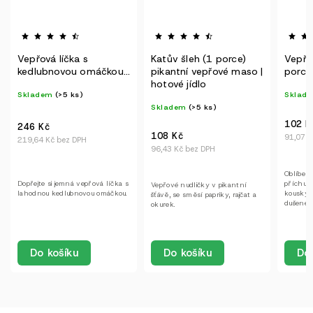
Katův šleh (1 porce)
Vepřový guláš (1
Hambu
pikantní vepřové maso |
porce)
kýta 
hotové jídlo
Skladem
(>5 ks)
Sklad
Skladem
(>5 ks)
102 Kč
200 K
108 Kč
91,07 Kč bez DPH
178,57 
96,43 Kč bez DPH
Oblíbený vepřový guláš s
Plátek z
příchutí papriky, česneku a
smetano
Vepřové nudličky v pikantní
kousky vepřového masa,
kořenov
šťávě, se směsí papriky, rajčat a
dušeného na cibulkovém základu.
kostkami
okurek.
Do košíku
Do 
Do košíku