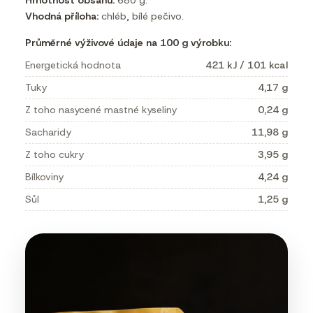
Hmotnost obsahu:
680 g.
Vhodná příloha:
chléb, bílé pečivo.
Průměrné výživové údaje na 100 g výrobku:
Energetická hodnota
421 kJ / 101 kcal
Tuky
4,17 g
Z toho nasycené mastné kyseliny
0,24 g
Sacharidy
11,98 g
Z toho cukry
3,95 g
Bílkoviny
4,24 g
Sůl
1,25 g