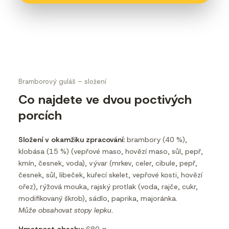
Bramborový guláš – složení
Co najdete ve dvou poctivých
porcích
Složení v okamžiku zpracování:
brambory (40 %),
klobása (15 %) (vepřové maso, hovězí maso, sůl, pepř,
kmín, česnek, voda), vývar (mrkev, celer, cibule, pepř,
česnek, sůl, libeček, kuřecí skelet, vepřové kosti, hovězí
ořez), rýžová mouka, rajský protlak (voda, rajče, cukr,
modifikovaný škrob), sádlo, paprika, majoránka.
Může obsahovat stopy lepku.