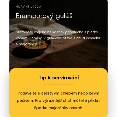
HLAVNÍ JÍDLA
Bramborový guláš
Brambory krájené na kostičky společně s plátky
voňavé klobásy, v gulášové šťávě s chutí česneku
a majoránky.
Tip k servírování
Podávejte s čerstvým chlebem nebo bílým
pečivem. Pro výraznější chuť můžete přidat
špetku majoránky navrch.