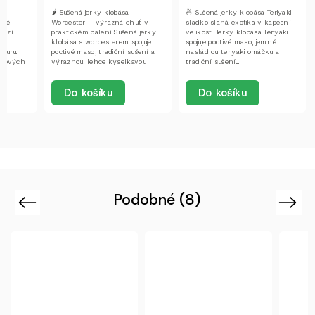
 –
🌶️ Sušená jerky klobása
🍜 Sušená jerky klobása Teriyaki –
ivé
Worcester – výrazná chuť v
sladko‑slaná exotika v kapesní
bízí
praktickém balení Sušená jerky
velikosti Jerky klobása Teriyaki
a
klobása s worcesterem spojuje
spojuje poctivé maso, jemně
kturu.
poctivé maso, tradiční sušení a
nasládlou teriyaki omáčku a
libových
výraznou, lehce kyselkavou
tradiční sušení....
chuť...
Do košíku
Do košíku
Podobné (8)
Previous
Next