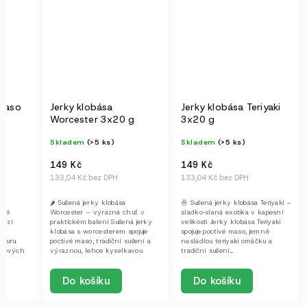
maso
Jerky klobása
Jerky klobása Teriyaki
Worcester 3x20 g
3x20 g
Skladem
(>5 ks)
Skladem
(>5 ks)
149 Kč
149 Kč
133,04 Kč bez DPH
133,04 Kč bez DPH
 –
🌶️ Sušená jerky klobása
🍜 Sušená jerky klobása Teriyaki –
ivé
Worcester – výrazná chuť v
sladko‑slaná exotika v kapesní
bízí
praktickém balení Sušená jerky
velikosti Jerky klobása Teriyaki
a
klobása s worcesterem spojuje
spojuje poctivé maso, jemně
kturu.
poctivé maso, tradiční sušení a
nasládlou teriyaki omáčku a
libových
výraznou, lehce kyselkavou
tradiční sušení....
chuť...
Do košíku
Do košíku