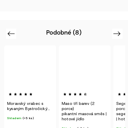
Podobné (8)
Previous
Next
Moravský vrabec s
Maso tří barev (2
Seged
kysaným Bystročickým
porce)
porce
zelím (2 porce)
pikantní masová směs |
seged
Skladem
(>5 ks)
hotové jídlo
| hoto