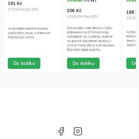
Skladem
(>5 ks)
Sklad
191 Kč
170,54 Kč bez DPH
205 Kč
188 K
183,04 Kč bez DPH
167,86 
Ochutnejte naše pikantní jídlo
Vyzkoušejte pečené kousky
Vyzkouš
připravené ze tří druhů mas
vepřového masa, s dušeným
beskyds
nakrájené na nudličky, dušené
hlávkovým zelím.
zjemněn
na jemně nakrájené cibulce, v
vepřové
mírně husté šťávě s přídavkem
šťavnaté kapie a pórku.
Do košíku
Do 
Do košíku
Facebook
Instagram