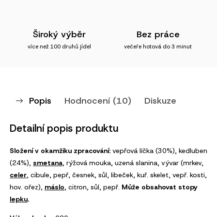
Široký výběr
Bez práce
více než 100 druhů jídel
večeře hotová do 3 minut
Popis
Hodnocení (10)
Diskuze
Detailní popis produktu
Složení v okamžiku zpracování:
vepřová líčka (30%), kedluben
(24%),
smetana
, rýžová mouka, uzená slanina, vývar (mrkev,
celer
, cibule, pepř, česnek, sůl, libeček, kuř. skelet, vepř. kosti,
hov. ořez),
máslo
, citron, sůl, pepř.
Může obsahovat stopy
lepku
.