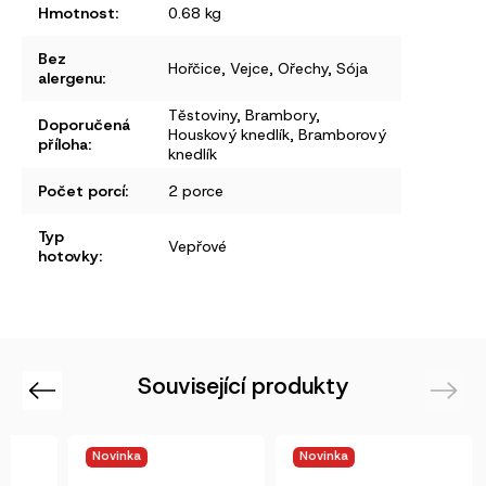
Hmotnost
:
0.68 kg
Bez
Hořčice
,
Vejce
,
Ořechy
,
Sója
alergenu
:
Těstoviny
,
Brambory
,
Doporučená
Houskový knedlík
,
Bramborový
příloha
:
knedlík
Počet porcí
:
2 porce
Typ
Vepřové
hotovky
:
Související produkty
Previous
Next
Novinka
Novinka