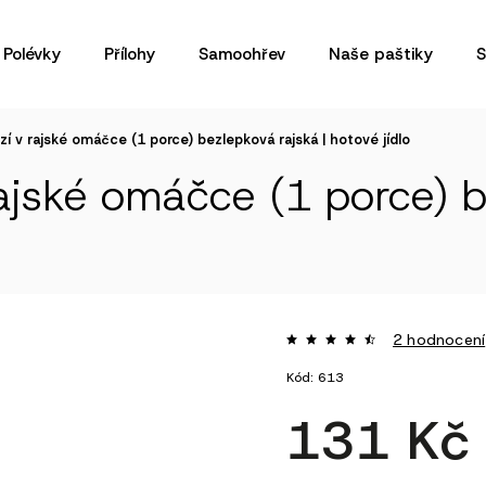
Polévky
Přílohy
Samoohřev
Naše paštiky
S
zí v rajské omáčce (1 porce)
bezlepková rajská | hotové jídlo
rajské omáčce (1 porce)
b
2 hodnocení
Kód:
613
131 K