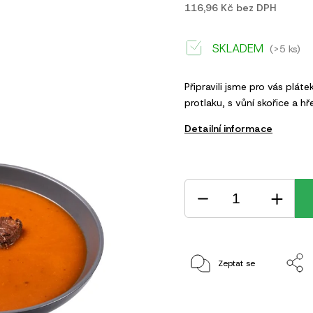
116,96 Kč bez DPH
SKLADEM
(>5 ks)
Připravili jsme pro vás plá
protlaku, s vůní skořice a hř
Detailní informace
Zeptat se