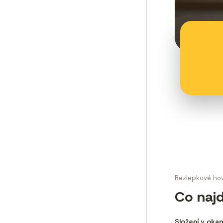
Bezlepkové hově
Co najd
Složení v oka