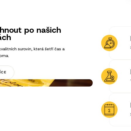
áhnout po našich
ách
kvalitních surovin, která šetří čas a
doma.
ÍCE