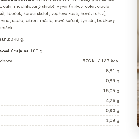
, cukr, modifikovaný škrob), vývar (mrkev, celer, cibule,
ůl, libeček, kuřecí skelet, vepřové kosti, hovězí ořez),
víno, sádlo, citron, máslo, nové koření, tymián, bobkový
řebíček.
ahu:
340 g.
vové údaje na 100 g:
odnota
576 kJ / 137 kcal
6,81 g
0,89 g
15,05 g
4,75 g
5,90 g
1,09 g