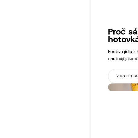
Proč s
hotovk
Poctivá jídla z 
chutnají jako 
ZJISTIT V