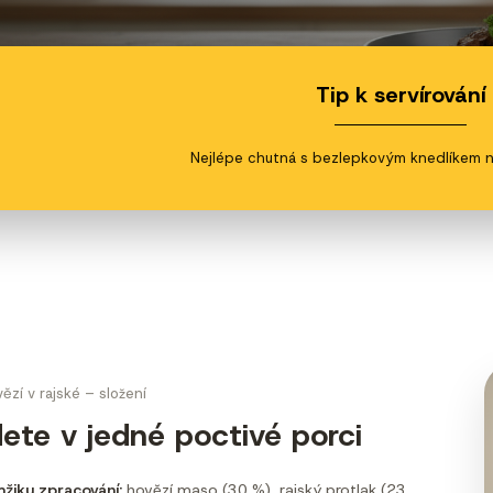
Tip k servírování
Nejlépe chutná s bezlepkovým knedlíkem n
zí v rajské – složení
ete v jedné poctivé porci
mžiku zpracování:
hovězí maso (30 %), rajský protlak (23