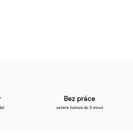
r
Bez práce
del
večeře hotová do 3 minut