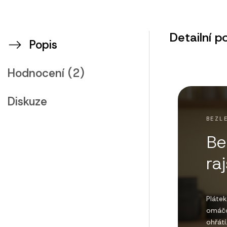
Detailní p
Popis
Hodnocení (2)
Diskuze
BEZL
Be
ra
Pláte
omáčce
ohřátí