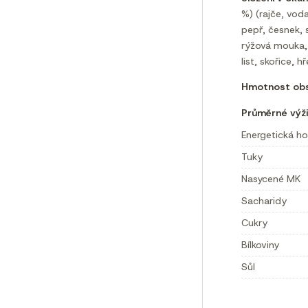
%) (rajče, voda
pepř, česnek, s
rýžová mouka, 
list, skořice, h
Hmotnost obs
Průměrné výži
Energetická h
Tuky
Nasycené MK
Sacharidy
Cukry
Bílkoviny
Sůl