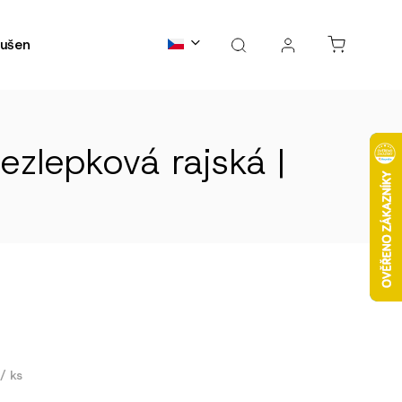
ušené maso
Kontakty
B2B spolupráce
FAQs
ezlepková rajská |
č
/ ks