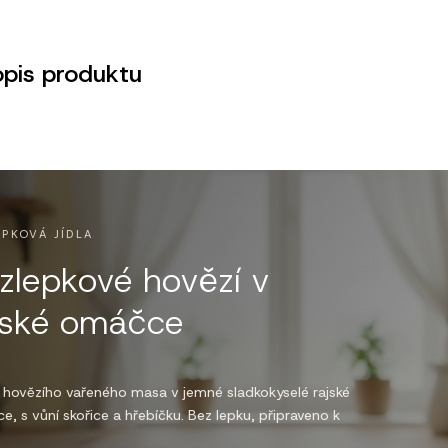
opis produktu
EPKOVÁ JÍDLA
zlepkové hovězí v
jské omáčce
k hovězího vařeného masa v jemné sladkokyselé rajské
, s vůní skořice a hřebíčku. Bez lepku, připraveno k
.