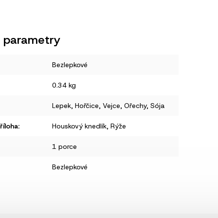
 parametry
Bezlepkové
0.34 kg
Lepek
,
Hořčice
,
Vejce
,
Ořechy
,
Sója
íloha
:
Houskový knedlík
,
Rýže
1 porce
Bezlepkové