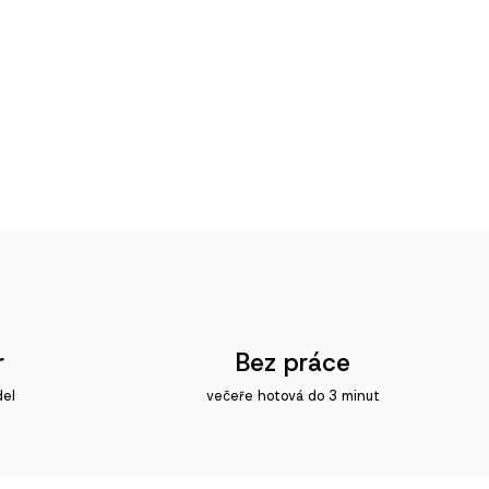
r
Bez práce
del
večeře hotová do 3 minut