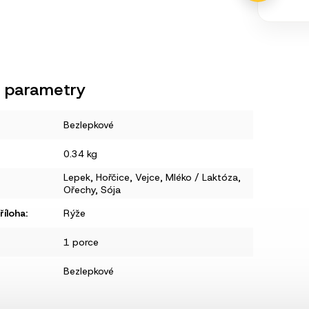
 parametry
Bezlepkové
0.34 kg
Lepek
,
Hořčice
,
Vejce
,
Mléko / Laktóza
,
Ořechy
,
Sója
íloha
:
Rýže
1 porce
Bezlepkové