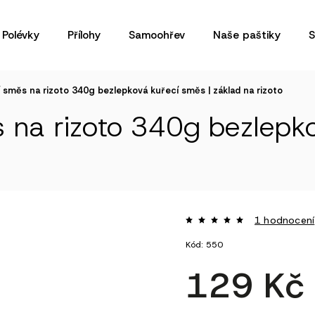
Polévky
Přílohy
Samoohřev
Naše paštiky
S
 směs na rizoto 340g
bezlepková kuřecí směs | základ na rizoto
s na rizoto 340g
bezlepko
1 hodnocení
Kód:
550
129 K