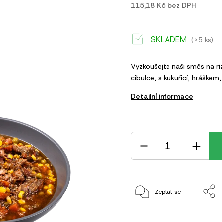
115,18 Kč bez DPH
SKLADEM
(>5 ks)
Vyzkoušejte naši směs na r
cibulce, s kukuřicí, hráškem
Detailní informace
Zeptat se