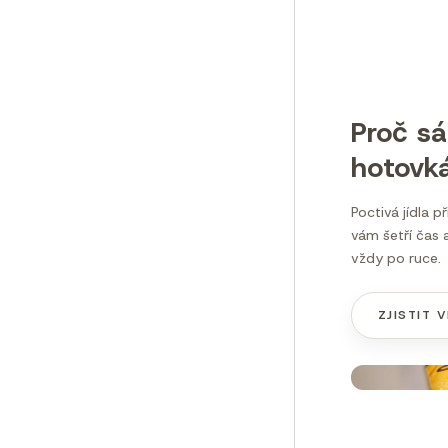
Proč s
hotovk
Poctivá jídla p
vám šetří čas a
vždy po ruce.
ZJISTIT V