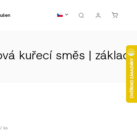
ušené maso
Kontakty
B2B spolupráce
FAQs
vá kuřecí směs | základ
č
/ ks