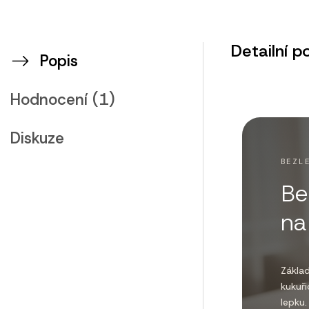
Detailní p
Popis
Hodnocení (1)
Diskuze
BEZL
Be
na
Základ
kukuři
lepku.