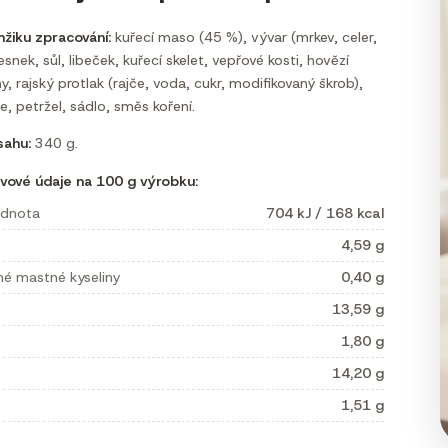
mžiku zpracování:
kuřecí maso (45 %), vývar (mrkev, celer,
esnek, sůl, libeček, kuřecí skelet, vepřové kosti, hovězí
, rajský protlak (rajče, voda, cukr, modifikovaný škrob),
e, petržel, sádlo, směs koření.
ahu:
340 g.
vové údaje na 100 g výrobku:
odnota
704 kJ / 168 kcal
4,59 g
né mastné kyseliny
0,40 g
13,59 g
1,80 g
14,20 g
1,51 g