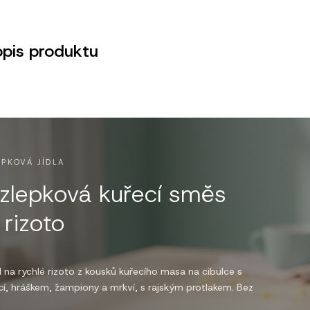
opis produktu
EPKOVÁ JÍDLA
zlepková kuřecí směs
 rizoto
 na rychlé rizoto z kousků kuřecího masa na cibulce s
cí, hráškem, žampiony a mrkví, s rajským protlakem. Bez