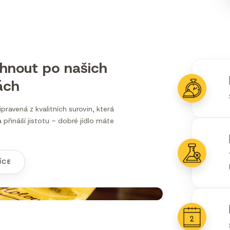
áhnout po našich
ách
řipravená z kvalitních surovin, která
 přináší jistotu – dobré jídlo máte
ÍCE