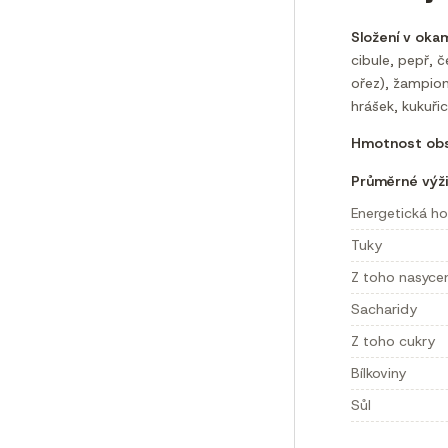
Složení v oka
cibule, pepř, č
ořez), žampiony
hrášek, kukuřic
Hmotnost obs
Průměrné výži
Energetická h
Tuky
Z toho nasyce
Sacharidy
Z toho cukry
Bílkoviny
Sůl