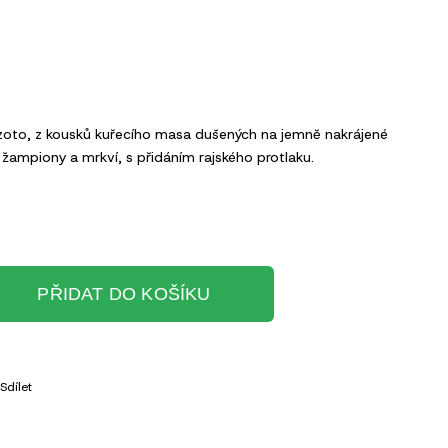
izoto, z kousků kuřecího masa dušených na jemně nakrájené
, žampiony a mrkví, s přidáním rajského protlaku.
PŘIDAT DO KOŠÍKU
Sdílet