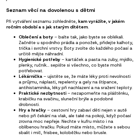
Seznam věcí na dovolenou s dětmi
Při vytváření seznamu zohledněte,
kam vyrážíte, v jakém
ročním období a s jak starým dítětem
.
Oblečení a boty
– balte tak, jako byste se oblékali.
Začněte u spodního prádla a ponožek, přidejte kalhoty,
trička i svrchní vrstvy. Boty zvolte do každého počasí a
určitě mějte náhradní.
Hygienické potřeby
– kartáček a pasta na zuby, mýdlo,
plenky, ručník… sepište si všechno, co byste mohli
potřebovat.
Lékárnička
– ujistěte se, že máte léky proti nevolnosti
a průjmu, náplasti, repelenty a gely na štípance,
antihistaminika, léky při nachlazení a na sražení teploty.
Praktické nezbytnosti
– nezapomeňte na pláštěnku,
krabičku na svačinu, sluneční brýle a podobné
drobnosti.
Hry a hračky
– cestovní hry zabaví děti nejen v autě
nebo při čekání na vlak, ale také na pokoji, když počasí
zrovna moc nepřeje. Nechte v kufru místo i na
oblíbenou hračku. Pokud máte místo, můžete s sebou
sbalit i míč, frisbee, koloběžku nebo brusle.