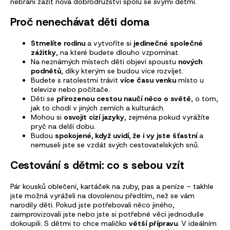
nebrání zažít nová dobrodružství spolu se svými dětmi.
Proč nenechávat děti doma
Stmelíte rodinu
a vytvoříte si
jedinečné společné
zážitky
, na které budete dlouho vzpomínat.
Na neznámých místech děti objeví spoustu
nových
podnětů
, díky kterým se budou více rozvíjet.
Budete s ratolestmi trávit
více času venku
místo u
televize nebo počítače.
Děti se
přirozenou cestou naučí něco o světě
, o tom,
jak to chodí v jiných zemích a kulturách.
Mohou si
osvojit cizí jazyky
, zejména pokud vyrážíte
pryč na delší dobu.
Budou
spokojené, když uvidí, že i vy jste šťastní
a
nemuseli jste se vzdát svých cestovatelských snů.
Cestování s dětmi: co s sebou vzít
Pár kousků oblečení, kartáček na zuby, pas a peníze – takhle
jste možná vyráželi na dovolenou předtím, než se vám
narodily děti. Pokud jste potřebovali něco jiného,
zaimprovizovali jste nebo jste si potřebné věci jednoduše
dokoupili. S dětmi to chce maličko
větší přípravu
. V ideálním