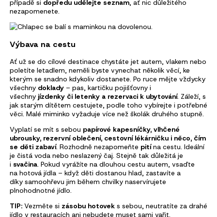
případě si
dopředu udělejte seznam
, ať nic důležitého
nezapomenete.
Výbava na cestu
Ať už se do cílové destinace chystáte jet autem, vlakem nebo
poletíte letadlem, neměli byste vynechat několik věcí, ke
kterým se snadno kdykoliv dostanete. Po ruce mějte vždycky
všechny
doklady
– pas, kartičku pojišťovny i
všechny
jízdenky či letenky a rezervaci k ubytování
. Záleží, s
jak starým dítětem cestujete, podle toho vybírejte i potřebné
věci. Malé miminko vyžaduje více než školák druhého stupně.
Vyplatí se mít s sebou
papírové kapesníčky, vlhčené
ubrousky, rezervní oblečení, cestovní lékárničku i něco, čím
se děti zabaví
. Rozhodně nezapomeňte
pití
na cestu. Ideální
je čistá voda nebo neslazený čaj. Stejně tak důležitá je
i
svačina
. Pokud vyrážíte na dlouhou cestu autem, vsaďte
na
hotová jídla
– když děti dostanou hlad, zastavíte a
díky
samoohřevu
jim během chvilky naservírujete
plnohodnotné jídlo.
TIP:
Vezměte si
zásobu hotovek
s sebou, neutratíte za drahé
jídlo v restauracích ani nebudete muset sami vařit.