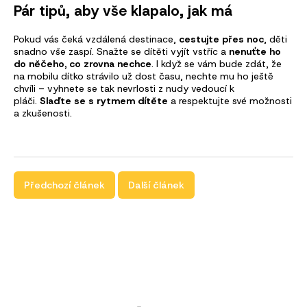
Pár tipů, aby vše klapalo, jak má
Pokud vás čeká vzdálená destinace,
cestujte přes noc
, děti
snadno vše zaspí. Snažte se dítěti vyjít vstříc a
nenuťte ho
do něčeho, co zrovna nechce
. I když se vám bude zdát, že
na mobilu dítko strávilo už dost času, nechte mu ho ještě
chvíli – vyhnete se tak nevrlosti z nudy vedoucí k
pláči.
Slaďte se s rytmem dítěte
a respektujte své možnosti
a zkušenosti.
Předchozí článek
Další článek