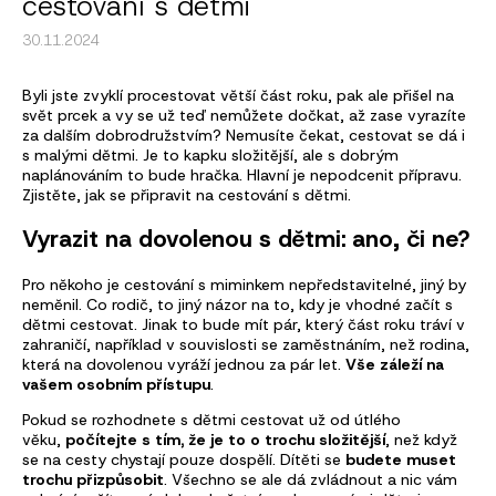
cestování s dětmi
30.11.2024
Byli jste zvyklí procestovat větší část roku, pak ale přišel na
svět prcek a vy se už teď nemůžete dočkat, až zase vyrazíte
za dalším dobrodružstvím? Nemusíte čekat, cestovat se dá i
s malými dětmi. Je to kapku složitější, ale s dobrým
naplánováním to bude hračka. Hlavní je nepodcenit přípravu.
Zjistěte, jak se připravit na cestování s dětmi.
Vyrazit na dovolenou s dětmi: ano, či ne?
Pro někoho je cestování s miminkem nepředstavitelné, jiný by
neměnil. Co rodič, to jiný názor na to, kdy je vhodné začít s
dětmi cestovat. Jinak to bude mít pár, který část roku tráví v
zahraničí, například v souvislosti se zaměstnáním, než rodina,
která na dovolenou vyráží jednou za pár let.
Vše záleží na
vašem osobním přístupu
.
Pokud se rozhodnete s dětmi cestovat už od útlého
věku,
počítejte s tím, že je to o trochu složitější
, než když
se na cesty chystají pouze dospělí. Dítěti se
budete muset
trochu přizpůsobit
. Všechno se ale dá zvládnout a nic vám