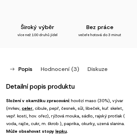
Široký výběr
Bez práce
více než 100 druhů jídel
večeře hotová do 3 minut
Popis
Hodnocení (3)
Diskuze
Detailní popis produktu
Složení v okamžiku zpracování:
hovězí maso (30%), vývar
(mrkev,
celer
, cibule, pepř, česnek, sůl, libeček, kuř. skelet,
vepř. kosti, hov. ořez), rýžová mouka, sádlo, rajský protlak (
voda, rajče, cukr, m. škrob ), paprika, okurky, uzená slanina.
Může obsahovat stopy
lepku
.