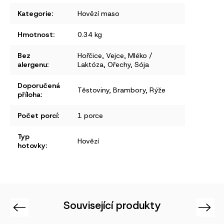
Kategorie
:
Hovězí maso
Hmotnost
:
0.34 kg
Bez
Hořčice
,
Vejce
,
Mléko /
alergenu
:
Laktóza
,
Ořechy
,
Sója
Doporučená
Těstoviny
,
Brambory
,
Rýže
příloha
:
Počet porcí
:
1 porce
Typ
Hovězí
hotovky
:
Související produkty
Previous
Next