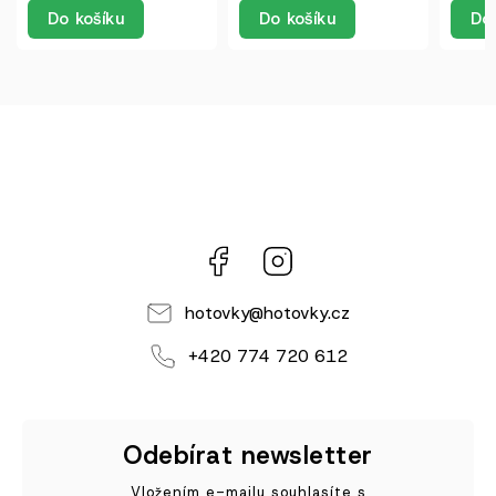
Do košíku
Do košíku
Do 
Facebook
Instagram
hotovky
@
hotovky.cz
+420 774 720 612
Odebírat newsletter
Vložením e-mailu souhlasíte s