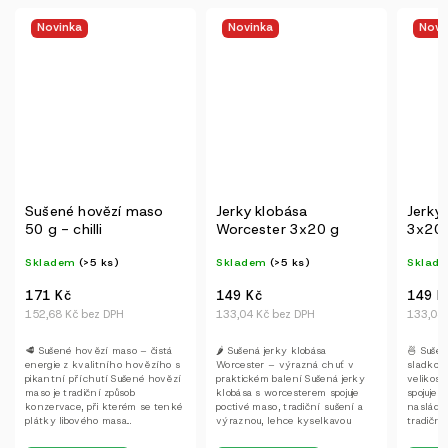
Novinka
Novinka
Novi
Sušené hovězí maso
Jerky klobása
Jerky 
50 g - chilli
Worcester 3x20 g
3x20 
Skladem
(>5 ks)
Skladem
(>5 ks)
Sklad
171 Kč
149 Kč
149 K
152,68 Kč bez DPH
133,04 Kč bez DPH
133,04 
🥩 Sušené hovězí maso – čistá
🌶️ Sušená jerky klobása
🍜 Sušen
energie z kvalitního hovězího s
Worcester – výrazná chuť v
sladko‑s
pikantní příchutí Sušené hovězí
praktickém balení Sušená jerky
velikosti
maso je tradiční způsob
klobása s worcesterem spojuje
spojuje 
konzervace, při kterém se tenké
poctivé maso, tradiční sušení a
nasládlo
plátky libového masa...
výraznou, lehce kyselkavou
tradiční s
chuť...