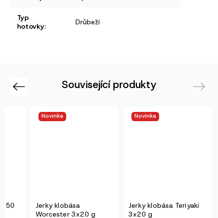
Typ
Drůbeží
hotovky
:
Související produkty
Previous
Next
Novinka
Novinka
so 50
Jerky klobása
Jerky klobása Teriyaki
Worcester 3x20 g
3x20 g