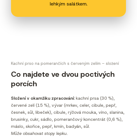
lehkým salátkem.
Kachní prso na pomerančích s červeným zelím – složení
Co najdete ve dvou poctivých
porcích
Složení v okamžiku zpracování:
kachní prsa (30 %),
červené zelí (15 %), vývar (mrkev, celer, cibule, pepř,
česnek, sůl, libeček), cibule, rýžová mouka, víno, slanina,
brusinky, cukr, sádlo, pomerančový koncentrát (0,6 %),
máslo, skořice, pepř, kmín, badyán, sůl.
Může obsahovat stopy lepku.