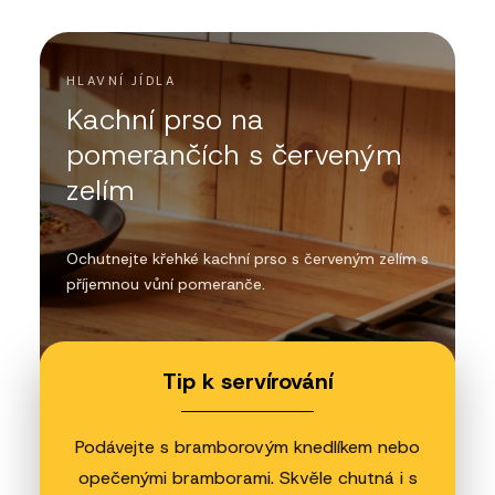
HLAVNÍ JÍDLA
Kachní prso na
pomerančích s červeným
zelím
Ochutnejte křehké kachní prso s červeným zelím s
příjemnou vůní pomeranče.
Tip k servírování
Podávejte s bramborovým knedlíkem nebo
opečenými bramborami. Skvěle chutná i s