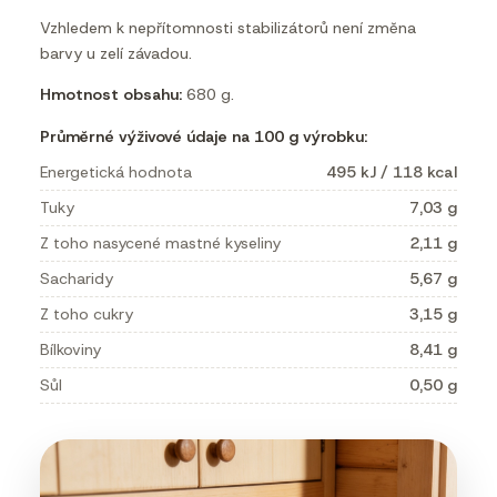
Vzhledem k nepřítomnosti stabilizátorů není změna
barvy u zelí závadou.
Hmotnost obsahu:
680 g.
Průměrné výživové údaje na 100 g výrobku:
Energetická hodnota
495 kJ / 118 kcal
Tuky
7,03 g
Z toho nasycené mastné kyseliny
2,11 g
Sacharidy
5,67 g
Z toho cukry
3,15 g
Bílkoviny
8,41 g
Sůl
0,50 g