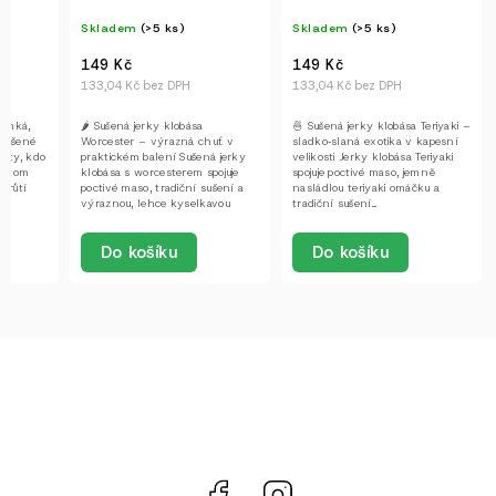
Skladem
(>5 ks)
Skladem
(>5 ks)
149 Kč
149 Kč
133,04 Kč bez DPH
133,04 Kč bez DPH
lehká,
🌶️ Sušená jerky klobása
🍜 Sušená jerky klobása Teriyaki –
 sušené
Worcester – výrazná chuť v
sladko‑slaná exotika v kapesní
o ty, kdo
praktickém balení Sušená jerky
velikosti Jerky klobása Teriyaki
přitom
klobása s worcesterem spojuje
spojuje poctivé maso, jemně
í
poctivé maso, tradiční sušení a
nasládlou teriyaki omáčku a
výraznou, lehce kyselkavou
tradiční sušení....
chuť...
Do košíku
Do košíku
Facebook
Instagram