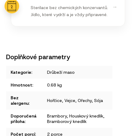
→
Sterilace bez chemických konzervantů.
Jídlo, které vydrží a je vždy připravené.
Doplňkové parametry
Kategorie
:
Drůbeží maso
Hmotnost
:
0.68 kg
Bez
Hořčice
,
Vejce
,
Ořechy
,
Sója
alergenu
:
Doporučená
Brambory
,
Houskový knedlík
,
příloha
:
Bramborový knedlík
Počet porcí
:
2 porce