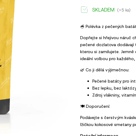
SKLADEM
(>5 ks)
🥣 Polévka z pečených batá
Dopřejte si hřejivou náruč 
pečené dozlatova dodávají 
kterou si zamilujete. Jemn
ideální volbou pro každého,
🌿 Co ji dělá výjimečnou:
Pečené batáty pro int
Bez lepku, bez laktóz
Zdroj vlákniny, vitamí
🍽 Doporučení:
Podávejte s čerstvým kvás
lžičkou kokosové smetany p
Detailní informace