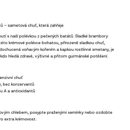
tů – sametová chuť, která zahřeje
chutí s naší polévkou z pečených batátů. Sladké brambory
této krémové polévce bohatou, přirozeně sladkou chuť,
ě dochucená voňavým kořením a kapkou rostlinné smetany, je
 kdo hledá zdravé, výživné a přitom gurmánské potěšení.
enzivní chuť
y, bez konzervantů
nu A a antioxidantů
kovým chlebem, posypte praženými semínky nebo ozdobte
ro extra krémovost.