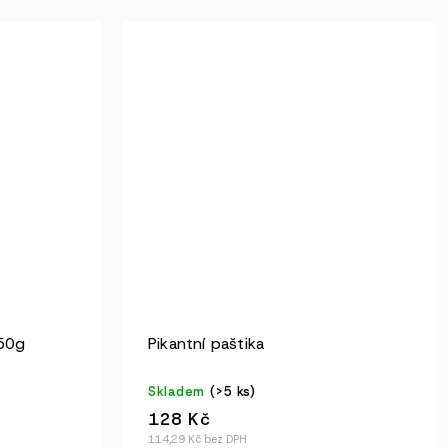
150g
Pikantní paštika
Skladem
(>5 ks)
128 Kč
114,29 Kč bez DPH