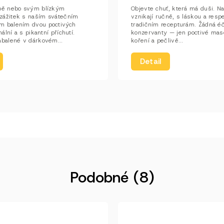
bě nebo svým blízkým
Objevte chuť, která má duši. N
ážitek s naším svátečním
vznikají ručně, s láskou a res
m balením dvou poctivých
tradičním recepturám. Žádná é
nální a s pikantní příchutí.
konzervanty — jen poctivé mas
abalené v dárkovém...
koření a pečlivě...
Detail
Podobné (8)