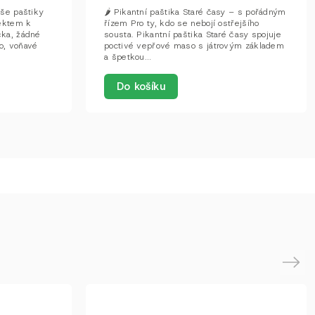
aše paštiky
🌶 Pikantní paštika Staré časy – s pořádným
pektem k
řízem Pro ty, kdo se nebojí ostřejšího
čka, žádné
sousta. Pikantní paštika Staré časy spojuje
o, voňavé
poctivé vepřové maso s játrovým základem
a špetkou...
Do košíku
Next