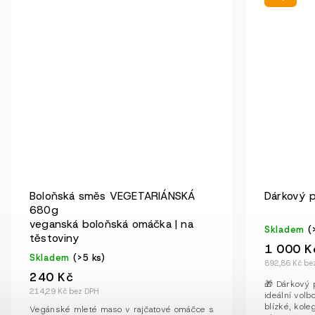
Boloňská směs VEGETARIÁNSKÁ
Dárkový 
680g
veganská boloňská omáčka | na
Skladem
(
těstoviny
1 000 K
Skladem
(>5 ks)
892,86 Kč be
240 Kč
🎁 Dárkový 
214,29 Kč bez DPH
ideální volb
blízké, kol
Vegánské mleté maso v rajčatové omáčce s