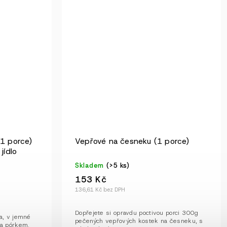
(1 porce)
Vepřové na česneku (1 porce)
jídlo
Skladem
(>5 ks)
153 Kč
136,61 Kč bez DPH
Dopřejete si opravdu poctivou porci 300g
a, v jemné
pečených vepřových kostek na česneku, s
 a pórkem.