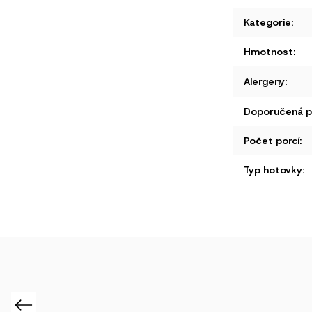
Kategorie
:
Hmotnost
:
Alergeny
:
Doporučená př
Počet porcí
:
Typ hotovky
:
Previous