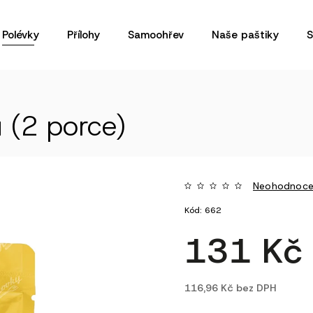
Polévky
Přílohy
Samoohřev
Naše paštiky
S
 (2 porce)
Neohodnoc
Kód:
662
131 K
116,96 Kč bez DPH