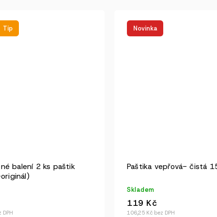
Tip
Novinka
é balení 2 ks paštik
Paštika vepřová- čistá 
originál)
Skladem
119 Kč
z DPH
106,25 Kč bez DPH