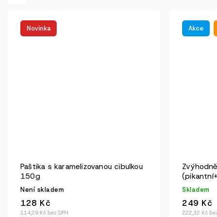
Novinka
Akce
Paštika s karamelizovanou cibulkou
Zvýhodněn
150g
(pikantní+
Není skladem
Skladem
128 Kč
249 Kč
114,29 Kč bez DPH
222,32 Kč be