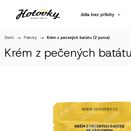
Jídla bez přílohy
Domů
/
Polévky
/
Krém z pečených batátu (2 porce)
Krém z pečených batátu