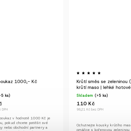
poukaz 1000,- Kč
Krůtí směs se zeleninou 
krůtí maso | lehké hotové 
>5 ks)
Skladem
(>5 ks)
č
110 Kč
z DPH
98,21 Kč bez DPH
poukaz v hodnotě 1000 Kč je
ou, pokud chcete potěšit své
Ochutnejte kousky krůtího mas
egy nebo obchodní partnery a
omáčce s kořenovou zeleninou