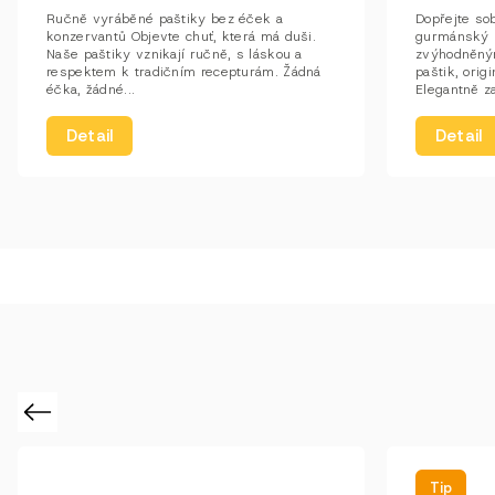
Ručně vyráběné paštiky bez éček a
Dopřejte so
konzervantů Objevte chuť, která má duši.
gurmánský z
Naše paštiky vznikají ručně, s láskou a
zvýhodněný
respektem k tradičním recepturám. Žádná
paštik, origi
éčka, žádné...
Elegantně z
Detail
Detail
Previous
Tip