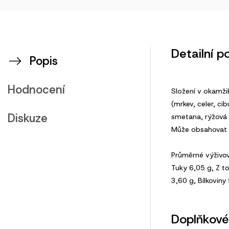
Detailní p
Popis
Hodnocení
Složení v okamži
(mrkev, celer, cib
Diskuze
smetana, rýžová m
Může obsahovat 
Průměrné výživov
Tuky 6,05 g, Z t
3,60 g, Bílkoviny
Doplňkové