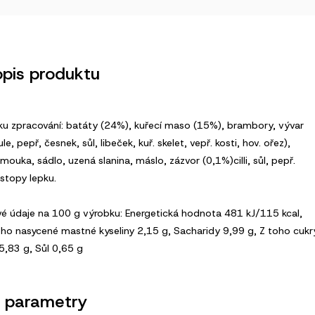
opis produktu
ku zpracování: batáty (24%), kuřecí maso (15%), brambory, vývar
ule, pepř, česnek, sůl, libeček, kuř. skelet, vepř. kosti, hov. ořez),
ouka, sádlo, uzená slanina, máslo, zázvor (0,1%)cilli, sůl, pepř.
stopy lepku.
é údaje na 100 g výrobku: Energetická hodnota 481 kJ/115 kcal,
oho nasycené mastné kyseliny 2,15 g, Sacharidy 9,99 g, Z toho cukr
 5,83 g, Sůl 0,65 g
 parametry