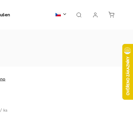
ušené maso
Kontakty
B2B spolupráce
FAQs
eno
č
/ ks