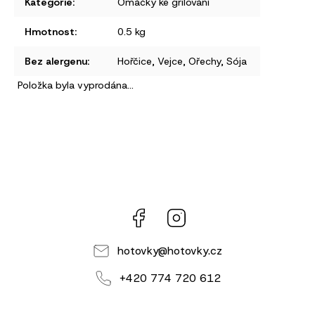
Kategorie
:
Omáčky ke grilování
Hmotnost
:
0.5 kg
Bez alergenu
:
Hořčice, Vejce, Ořechy, Sója
Položka byla vyprodána…
Facebook
Instagram
hotovky
@
hotovky.cz
+420 774 720 612