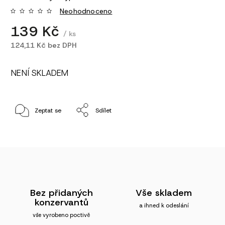
Neohodnoceno
139 Kč
/ ks
124,11 Kč bez DPH
NENÍ SKLADEM
Zeptat se
Sdílet
Bez přidaných
Vše skladem
konzervantů
a ihned k odeslání
vše vyrobeno poctivě