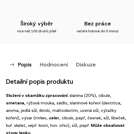
Široký výběr
Bez práce
více než 100 druhů jídel
večeře hotová do 3 minut
Popis
Hodnocení
Diskuze
Detailní popis produktu
Složení v okamžiku zpracování:
slanina (20%), cibule,
smetana
, rýžová mouka, sádlo, slaninové koření (dextróza,
aroma, jedlá sůl, škrob, maltodextrin, uzená sůl, výtažky
koření), vývar (mrkev,
celer
, cibule, pepř, česnek, sůl, libeček,
kuř. skelet, vepř. kosti, hov. ořez), sůl, pepř.
Může obsahovat
stopy lepku.