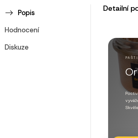
Detailní p
Popis
Hodnocení
Diskuze
PAŠT
Or
Poctiv
vyváže
Skvěle