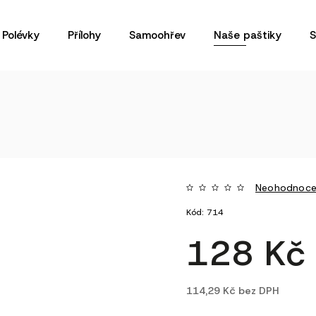
Polévky
Přílohy
Samoohřev
Naše paštiky
S
Neohodnoc
Kód:
714
128 K
114,29 Kč bez DPH