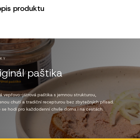
opis produktu
IKY
iginál paštika
á vepřovo-játrová paštika s jemnou strukturou,
nou chutí a tradiční recepturou bez zbytečných přísad.
 se hodí pro každodenní chvíle doma i na cestách.