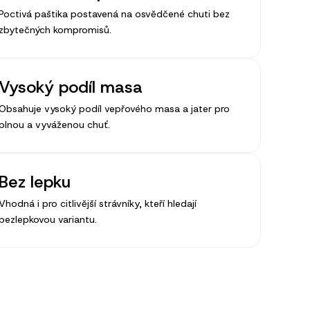
Poctivá paštika postavená na osvědčené chuti bez
zbytečných kompromisů.
Vysoký podíl masa
Obsahuje vysoký podíl vepřového masa a jater pro
plnou a vyváženou chuť.
Bez lepku
Vhodná i pro citlivější strávníky, kteří hledají
bezlepkovou variantu.