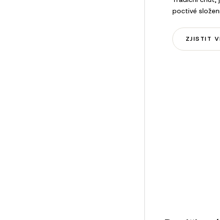
poctivé složení
ZJISTIT V