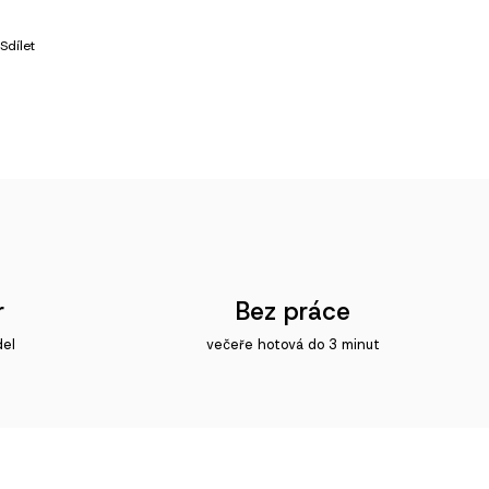
Sdílet
r
Bez práce
del
večeře hotová do 3 minut