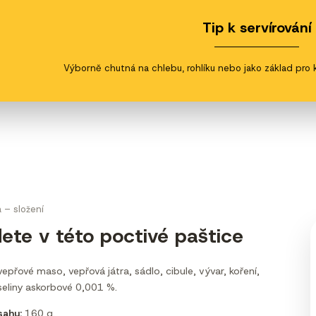
Tip k servírování
Výborně chutná na chlebu, rohlíku nebo jako základ pro 
a – složení
ete v této poctivé paštice
přové maso, vepřová játra, sádlo, cibule, vývar, koření,
seliny askorbové 0,001 %.
ahu:
160 g.