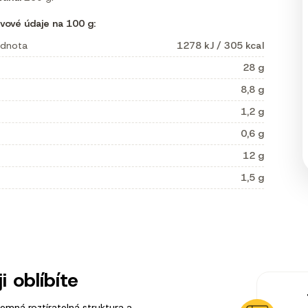
vové údaje na 100 g:
odnota
1278 kJ / 305 kcal
28 g
8,8 g
1,2 g
0,6 g
12 g
1,5 g
ji oblíbíte
jemná roztíratelná struktura a