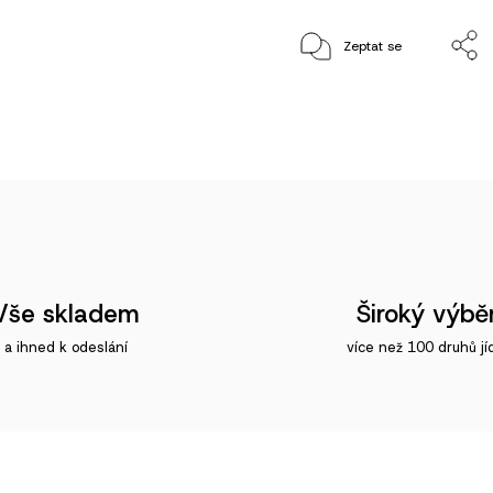
Zeptat se
Vše skladem
Široký výbě
a ihned k odeslání
více než 100 druhů jí