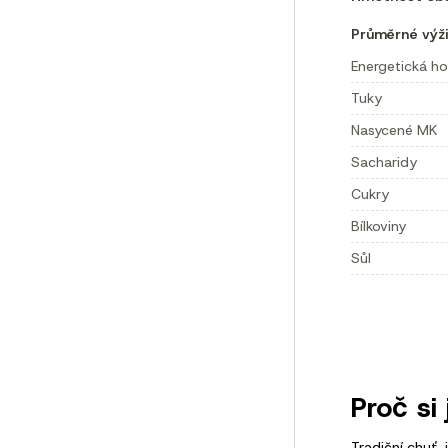
Průměrné výži
Energetická h
Tuky
Nasycené MK
Sacharidy
Cukry
Bílkoviny
Sůl
Proč si 
Tradiční chuť, 