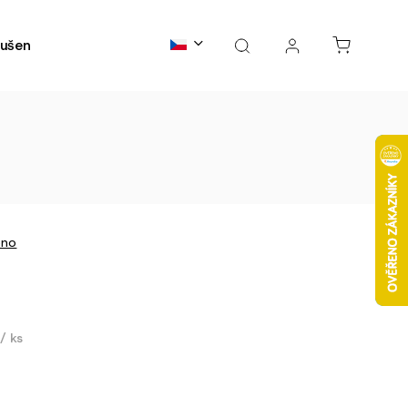
ušené maso
Kontakty
B2B spolupráce
FAQs
eno
č
/ ks