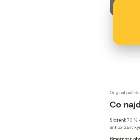
Originál paštik
Co najd
Složení:
70 % ve
antioxidant ky
Hmotnost obs