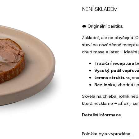
NENÍ SKLADEM
🐖 Originální paštika
Základní, ale ne obyčejná. 
staví na osvědčené receptu
chutí masa a jater – ideální
Tradiční receptura
be
Vysoký podíl vepřov
Jemná struktura
, sn
Bez lepku
, vhodná i p
Skvělá na chleba, rohlík neb
která nezklame – ať už ji s
Detailní informace
Položka byla vyprodána…