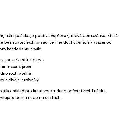
Originální paštika je poctivá vepřovo-játrová pomazánka, která
ře bez zbytečných přísad. Jemně dochucená, s vyváženou
 pro každodenní chvíle.
z konzervantů a barviv
ého masa a jater
adno roztíratelná
ro citlivější strávníky
o jako základ pro kreativní studené občerstvení. Paštika,
ervírujete doma nebo na cestách.