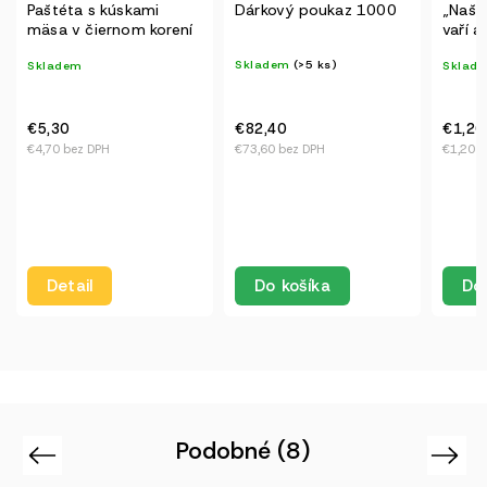
Dárkový poukaz 1000
„Naše hotovky pro vás
Bezle
vaří a balí konkrétní lidé.
guľky 
Pokud jim chcete
porcie
Skladem
(>5 ks)
Skladem
(>5 ks)
Sklad
udělat radost, můžete
přidat malé dýško.“
€8,30
€7,40 b
€82,40
€1,20
€73,60 bez DPH
€1,20 bez DPH
Obľúbený
sú naše
guľôčky
paradaj
škorice 
Do
Do košíka
Do košíka
Podobné (8)
Previous
Next