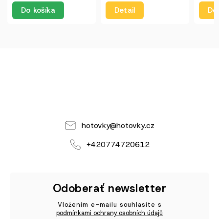
Detail
Detail
De
hotovky
@
hotovky.cz
+420774720612
Odoberať newsletter
Vložením e-mailu souhlasíte s
podmínkami ochrany osobních údajů