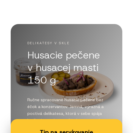
DELIKATESY V SKLE
Husacie pečene
v husacej masti
150 g
Ručne spracované husacie pečene bez
éčok a konzervantov. Jemná, výrazná a
poctivá delikatesa, ktorá v sebe spája
kvalitné suroviny, tradičné spracovanie a
chuť, ktorá poteší pri každej príležitosti.
Tip na servírovanie