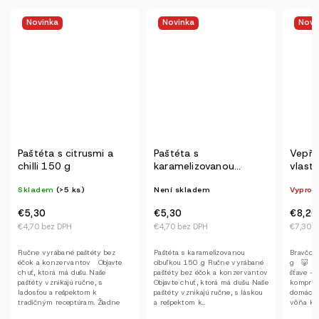
Novinka
Novinka
Akc
Tip
Paštéta s
Vepřové maso ve
Vánoč
karamelizovanou
vlastní šťávě
pašti
cibuľkou
Není skladem
Vyprodáno
Není 
€5,30
€8,20
€10,
€4,70 bez DPH
€7,30 bez DPH
€9,20 
Paštéta s karamelizovanou
Bravčové vo vlastnej šťave 450
Zvýhodn
cibuľkou 150 g Ručne vyrábané
g 🐷 Bravčové mäso vo vlastnej
(brusnic
paštéty bez éčok a konzervantov
šťave — poctivo, bez
sebe al
Objavte chuť, ktorá má dušu. Naše
kompromisov Keď sa povie
gurmáns
paštéty vznikajú ručne, s láskou
domáce bravčové, vybaví sa
sviato
a rešpektom k...
vôňa kuchyne, babičkina...
balením
s...