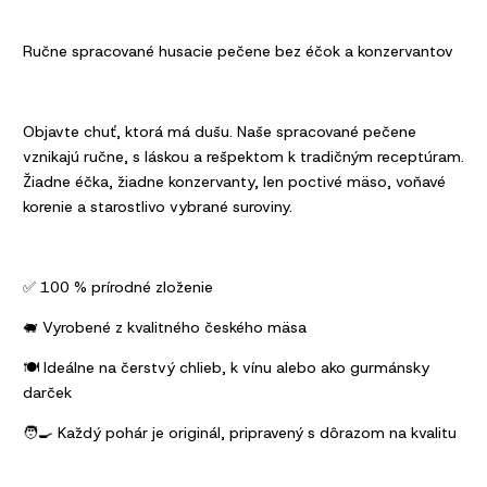
Ručne spracované husacie pečene bez éčok a konzervantov
Objavte chuť, ktorá má dušu. Naše spracované pečene
vznikajú ručne, s láskou a rešpektom k tradičným receptúram.
Žiadne éčka, žiadne konzervanty, len poctivé mäso, voňavé
korenie a starostlivo vybrané suroviny.
✅ 100 % prírodné zloženie
🐖 Vyrobené z kvalitného českého mäsa
🍽️ Ideálne na čerstvý chlieb, k vínu alebo ako gurmánsky
darček
🧑‍🍳 Každý pohár je originál, pripravený s dôrazom na kvalitu