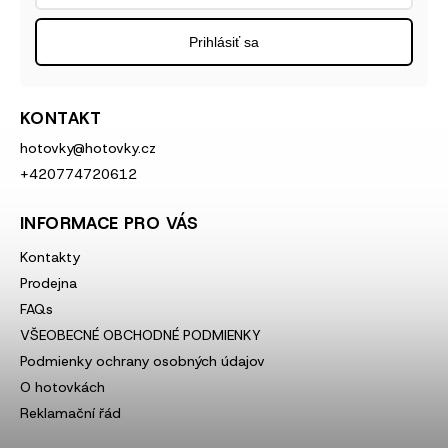
Prihlásiť sa
KONTAKT
hotovky
@
hotovky.cz
+420774720612
INFORMACE PRO VÁS
Kontakty
Prodejna
FAQs
VŠEOBECNÉ OBCHODNÉ PODMIENKY
Podmienky ochrany osobných údajov
O hotovkách
Reklamační řád