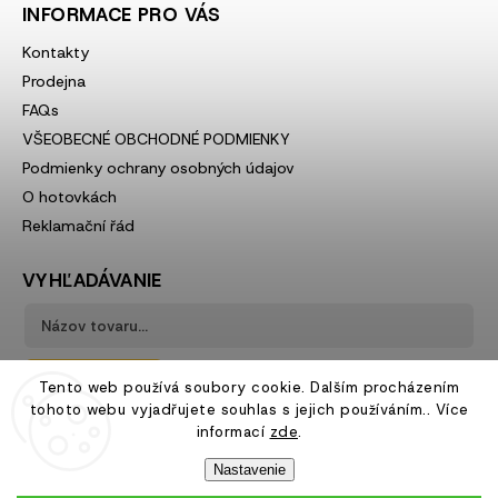
INFORMACE PRO VÁS
Kontakty
Prodejna
FAQs
VŠEOBECNÉ OBCHODNÉ PODMIENKY
Podmienky ochrany osobných údajov
O hotovkách
Reklamační řád
VYHĽADÁVANIE
Hľadať
Tento web používá soubory cookie. Dalším procházením
tohoto webu vyjadřujete souhlas s jejich používáním.. Více
informací
zde
.
Nastavenie