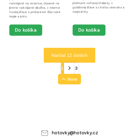
plátkami voňavej klobásy v
nakrájané na rezance, dusené na
gulášovej šťave s chuťou cesnaku a
jemne nakrájané cibuľke, v mierne
majoránky.
hustej šťave s prídavkom šťavnaté
kapie a póru.
Do košíka
Do košíka
Načítať 12 ďalších
1
3
Hore
hotovky
@
hotovky.cz