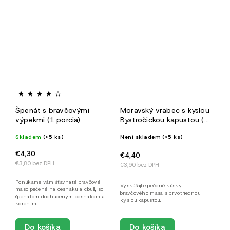
Špenát s bravčovými
Moravský vrabec s kyslou
výpekmi (1 porcia)
Bystročickou kapustou (1
porcia)
Skladem
(>5 ks)
Není skladem
(>5 ks)
€4,30
€4,40
€3,80 bez DPH
€3,90 bez DPH
Ponúkame vám šťavnaté bravčové
Vyskúšajte pečené kúsky
mäso pečené na cesnaku a cibuli, so
bravčového mäsa s prvotriednou
špenátom dochuceným cesnakom a
kyslou kapustou.
korením.
Do košíka
Do košíka