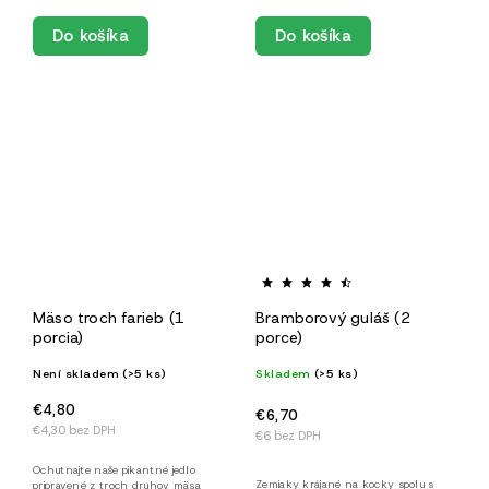
Do košíka
Do košíka
Mäso troch farieb (1
Bramborový guláš (2
porcia)
porce)
Není skladem
(>5 ks)
Skladem
(>5 ks)
€4,80
€6,70
€4,30 bez DPH
€6 bez DPH
Ochutnajte naše pikantné jedlo
Zemiaky krájané na kocky spolu s
pripravené z troch druhov mäsa