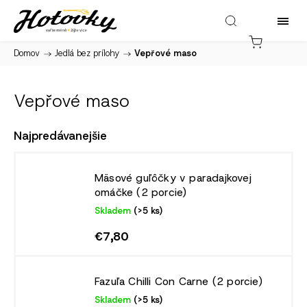
Domov
/
Jedlá bez prílohy
/
Vepřové maso
Vepřové maso
Najpredávanejšie
Mäsové guľôčky v paradajkovej
omáčke (2 porcie)
Skladem
(>5 ks)
€7,80
Fazuľa Chilli Con Carne (2 porcie)
Skladem
(>5 ks)