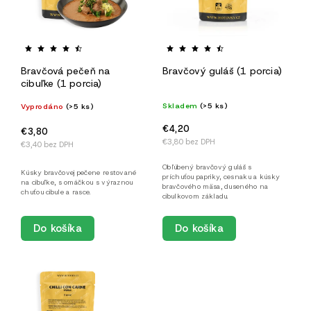
Bravčová pečeň na
Bravčový guláš (1 porcia)
cibuľke (1 porcia)
Skladem
(>5 ks)
Vyprodáno
(>5 ks)
€4,20
€3,80
€3,80 bez DPH
€3,40 bez DPH
Obľúbený bravčový guláš s
Kúsky bravčovej pečene restované
príchuťou papriky, cesnaku a kúsky
na cibuľke, s omáčkou s výraznou
bravčového mäsa, duseného na
chuťou cibule a rasce.
cibulkovom základu.
Do košíka
Do košíka