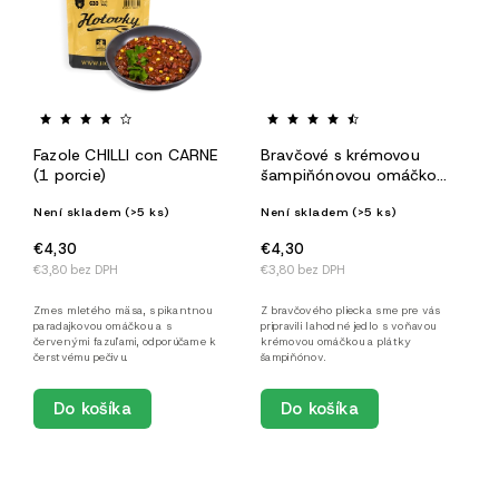
Fazole CHILLI con CARNE
Bravčové s krémovou
(1 porcie)
šampiňónovou omáčkou
(1 porcia)
Není skladem
(>5 ks)
Není skladem
(>5 ks)
€4,30
€4,30
€3,80 bez DPH
€3,80 bez DPH
Zmes mletého mäsa, s pikantnou
Z bravčového pliecka sme pre vás
paradajkovou omáčkou a s
pripravili lahodné jedlo s voňavou
červenými fazuľami, odporúčame k
krémovou omáčkou a plátky
čerstvému pečivu.
šampiňónov.
Do košíka
Do košíka