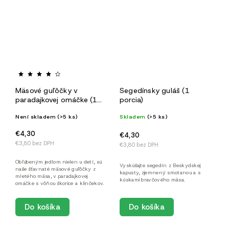
Mäsové guľôčky v
Segedínsky guláš (1
paradajkovej omáčke (1
porcia)
porcia)
Není skladem
(>5 ks)
Skladem
(>5 ks)
€4,30
€4,30
€3,80 bez DPH
€3,80 bez DPH
Obľúbeným jedlom nielen u detí, sú
Vyskúšajte segedín z Beskydskej
naše šťavnaté mäsové guľôčky z
kapusty, zjemnený smotanou a s
mletého mäsa, v paradajkovej
kúskami bravčového mäsa.
omáčke s vôňou škorice a klinčekov.
Do košíka
Do košíka