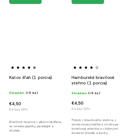
Katov šľah (1 porcia)
Hamburské bravčové
stehno (1 porcia)
Skladem
(>5 ks)
Skladem
(>5 ks)
€4,50
€4,50
€4 bez DPH
€4 bez DPH
Plátok z bravčového stehna, v
Bravčové rezance v pikantnej šťave,
smotanovej omáčke s chuťou po
so zmesou papriky, paradajok a
koreňovej zelenine a vloženými
uhoriek.
kockami uhoriek a šunky.