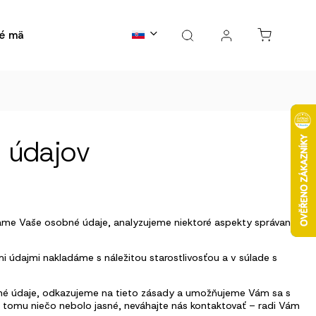
é mäso
Kontakty
B2B spolupráce
FAQs
Bl
 údajov
e Vaše osobné údaje, analyzujeme niektoré aspekty správania
i údajmi nakladáme s náležitou starostlivosťou a v súlade s
obné údaje, odkazujeme na tieto zásady a umožňujeme Vám sa s
ek tomu niečo nebolo jasné, neváhajte nás kontaktovať – radi Vám