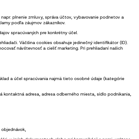
 napr. plnenie zmluvy, správa účtov, vybavovanie podnetov a
klamy podľa záujmov zákazníkov.
ajov spracúvaných pre konkrétny účel.
dači. Väčšina cookies obsahuje jedinečný identifikátor (ID).
ocovať návštevnosť a cieliť marketing. Pri prehliadaní našich
klad a účel spracúvania najmä tieto osobné údaje (kategórie
ná kontaktná adresa, adresa odberného miesta, sídlo podnikania,
a objednávok,