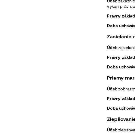
Účel:
zákazníc
výkon práv do
Právny základ
Doba uchováv
Zasielanie
Účel:
zasielan
Právny základ
Doba uchováv
Priamy mar
Účel:
zobrazov
Právny základ
Doba uchováv
Zlepšovanie
Účel:
zlepšovan