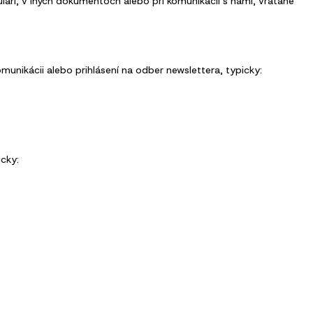
ri, v iných dokumentoch alebo pri komunikácii s nami, vrátane
munikácii alebo prihlásení na odber newslettera, typicky:
cky: