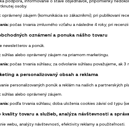
ka podpora, informovanie o stave objednávok, pripomienky nedokon
tknutej osoby.
:
oprávnený záujem (komunikácia so zákazníkmi); pri publikovaní rece
ania:
počas trvania zmluvného vzťahu a následne 4 roky; pri recenzii
 obchodných oznámení a ponuka nášho tovaru
ie newsletterov a ponúk.
:
súhlas alebo oprávnený záujem na priamom marketingu.
ania:
počas trvania súhlasu; za odvolanie súhlasu považujeme, ak 3
keting a personalizovaný obsah a reklama
anie personalizovaných ponúk a reklám na našich a partnerských pl
:
súhlas alebo oprávnený záujem.
ania:
podľa trvania súhlasu; doba uloženia cookies závisí od typu (se
 kvality tovaru a služieb, analýza návštevnosti a sprá
ie webu, analýzy návštevnosti, efektivity reklamy a použiteľnosti.