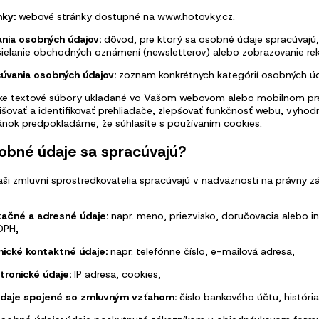
ky:
webové stránky dostupné na www.hotovky.cz.
nia osobných údajov:
dôvod, pre ktorý sa osobné údaje spracúvajú,
asielanie obchodných oznámení (newsletterov) alebo zobrazovanie re
úvania osobných údajov:
zoznam konkrétnych kategórií osobných úd
ke textové súbory ukladané vo Vašom webovom alebo mobilnom prehlia
šovať a identifikovať prehliadače, zlepšovať funkčnosť webu, vyhodn
nok predpokladáme, že súhlasíte s používaním cookies.
sobné údaje sa spracúvajú?
i zmluvní sprostredkovatelia spracúvajú v nadväznosti na právny zá
ikačné a adresné údaje:
napr. meno, priezvisko, doručovacia alebo i
DPH,
nické kontaktné údaje:
napr. telefónne číslo, e-mailová adresa,
ktronické údaje:
IP adresa, cookies,
údaje spojené so zmluvným vzťahom:
číslo bankového účtu, históri