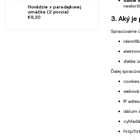
ďalšie 
neskorší
Hovädzie v paradajkovej
omáčke (2 porcie)
3. Aký j
€9,30
Spracúvame úda
identifi
elektron
ďalšie 
Ďalej spracúv
cookies
webová s
IP adres
dátum a
vyhľadá
http/ht