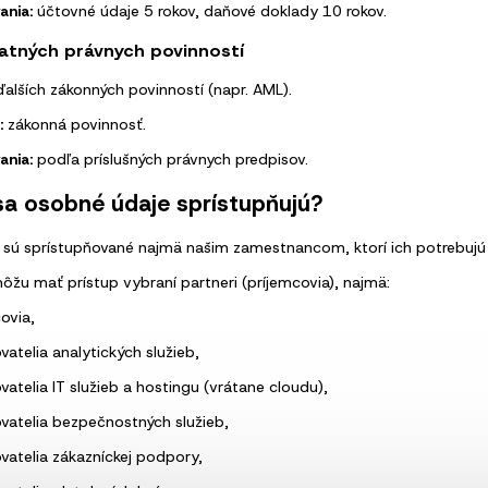
ania:
účtovné údaje 5 rokov, daňové doklady 10 rokov.
tatných právnych povinností
ďalších zákonných povinností (napr. AML).
:
zákonná povinnosť.
ania:
podľa príslušných právnych predpisov.
sa osobné údaje sprístupňujú?
sú sprístupňované najmä našim zamestnancom, ktorí ich potrebujú 
žu mať prístup vybraní partneri (príjemcovia), najmä:
ovia,
atelia analytických služieb,
atelia IT služieb a hostingu (vrátane cloudu),
vatelia bezpečnostných služieb,
vatelia zákazníckej podpory,