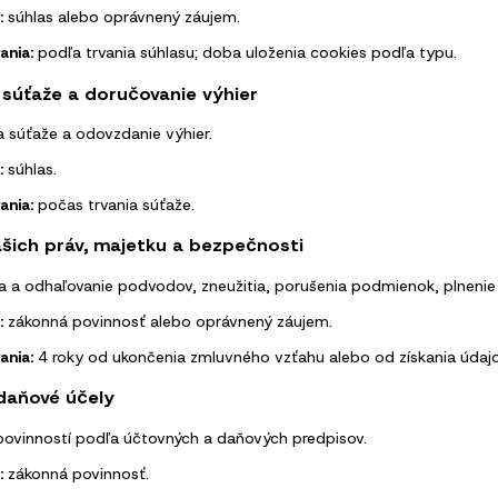
:
súhlas alebo oprávnený záujem.
ania:
podľa trvania súhlasu; doba uloženia cookies podľa typu.
 súťaže a doručovanie výhier
a súťaže a odovzdanie výhier.
:
súhlas.
ania:
počas trvania súťaže.
šich práv, majetku a bezpečnosti
a a odhaľovanie podvodov, zneužitia, porušenia podmienok, plnenie
:
zákonná povinnosť alebo oprávnený záujem.
ania:
4 roky od ukončenia zmluvného vzťahu alebo od získania údajo
daňové účely
povinností podľa účtovných a daňových predpisov.
:
zákonná povinnosť.