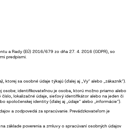
entu a Rady (EÚ) 2016/679 zo dňa 27. 4. 2016 (GDPR), so
mi predpismi.
 ktorej sa osobné údaje týkajú (ďalej aj „Vy“ alebo „zákazník“).
ckej osobe; identifikovateľnou je osoba, ktorú možno priamo alebo
číslo, lokalizačné údaje, sieťový identifikátor alebo na jeden či
lebo spoločenskej identity (ďalej aj „údaje“ alebo „informácie“).
údajov a zodpovedá za spracúvanie. Prevádzkovateľom je
 na základe poverenia a zmluvy o spracúvaní osobných údajov