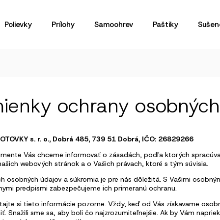
Polievky
Prílohy
Samoohrev
Paštiky
Sušen
ienky ochrany osobných
OTOVKY s. r. o., Dobrá 485, 739 51 Dobrá, IČO: 26829266
mente Vás chceme informovať o zásadách, podľa ktorých spracúvam
našich webových stránok a o Vašich právach, ktoré s tým súvisia.
h osobných údajov a súkromia je pre nás dôležitá. S Vašimi osobným
nymi predpismi zabezpečujeme ich primeranú ochranu.
ítajte si tieto informácie pozorne. Vždy, keď od Vás získavame os
ť. Snažili sme sa, aby boli čo najzrozumiteľnejšie. Ak by Vám napri