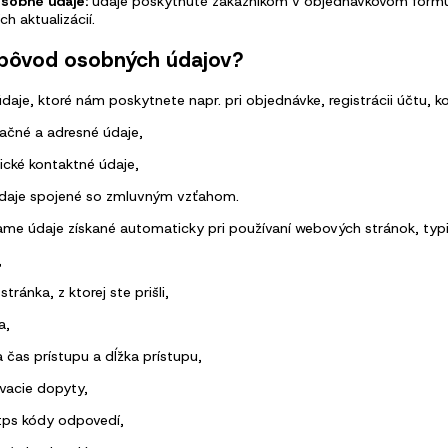
osobné údaje:
údaje poskytnuté zákazníkom v objednávkovom formulá
ch aktualizácií.
e pôvod osobných údajov?
je, ktoré nám poskytnete napr. pri objednávke, registrácii účtu, ko
kačné a adresné údaje,
ické kontaktné údaje,
údaje spojené so zmluvným vzťahom.
ame údaje získané automaticky pri používaní webových stránok, typi
,
tránka, z ktorej ste prišli,
a,
 čas prístupu a dĺžka prístupu,
vacie dopyty,
tps kódy odpovedí,