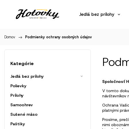
Jedlá bez prílohy
Domov
/
Podmienky ochrany osobných údajov
Podm
Kategórie
Jedlá bez prílohy
Spoločnosť H
Polievky
V tomto doku
Prílohy
návštevníkov 
Samoohrev
Ochrana Vašic
platnými práv
Sušené mäso
Prosíme, preč
Paštiky
nimi oboznámi