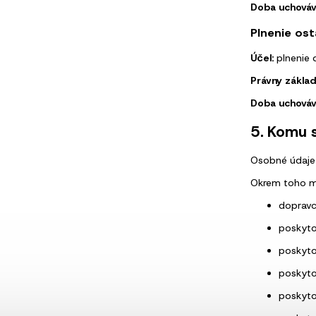
Doba uchováv
Plnenie os
Účel:
plnenie 
Právny základ
Doba uchováv
5. Komu 
Osobné údaje 
Okrem toho mô
dopravc
poskytov
poskytov
poskyto
poskyto