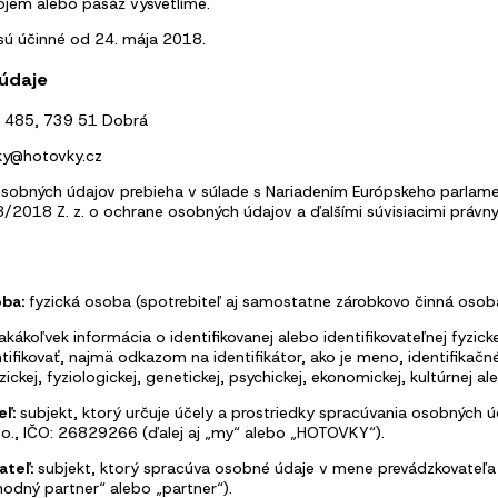
ojem alebo pasáž vysvetlíme.
sú účinné od 24. mája 2018.
údaje
á 485, 739 51 Dobrá
ky@hotovky.cz
sobných údajov prebieha v súlade s Nariadením Európskeho parlam
/2018 Z. z. o ochrane osobných údajov a ďalšími súvisiacimi právny
ba:
fyzická osoba (spotrebiteľ aj samostatne zárobkovo činná osoba),
akákoľvek informácia o identifikovanej alebo identifikovateľnej fyzi
ifikovať, najmä odkazom na identifikátor, ako je meno, identifikačné 
zickej, fyziologickej, genetickej, psychickej, ekonomickej, kultúrnej a
ľ:
subjekt, ktorý určuje účely a prostriedky spracúvania osobných 
 o., IČO: 26829266 (ďalej aj „my“ alebo „HOTOVKY“).
ateľ:
subjekt, ktorý spracúva osobné údaje v mene prevádzkovateľa
hodný partner“ alebo „partner“).