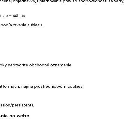
čenej objednávky, uplatňovanie práv zo zodpovednosti za vady,
nzie – súhlas.
 podľa trvania súhlasu.
 roky neotvoríte obchodné oznámenie.
atformách, najmä prostredníctvom cookies.
ssion/persistent).
vania na webe