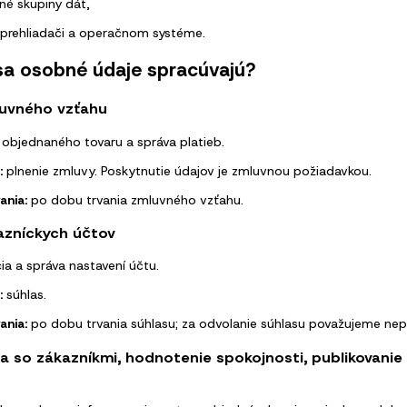
né skupiny dát,
 prehliadači a operačnom systéme.
 sa osobné údaje spracúvajú?
luvného vzťahu
objednaného tovaru a správa platieb.
:
plnenie zmluvy. Poskytnutie údajov je zmluvnou požiadavkou.
ania:
po dobu trvania zmluvného vzťahu.
azníckych účtov
ia a správa nastavení účtu.
:
súhlas.
ania:
po dobu trvania súhlasu; za odvolanie súhlasu považujeme nepr
 so zákazníkmi, hodnotenie spokojnosti, publikovanie 