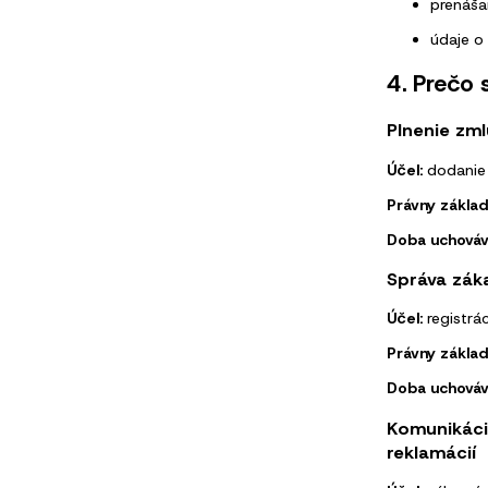
prenáša
údaje o
4. Prečo
Plnenie zm
Účel:
dodanie 
Právny základ
Doba uchováv
Správa zák
Účel:
registrác
Právny základ
Doba uchováv
Komunikácia
reklamácií