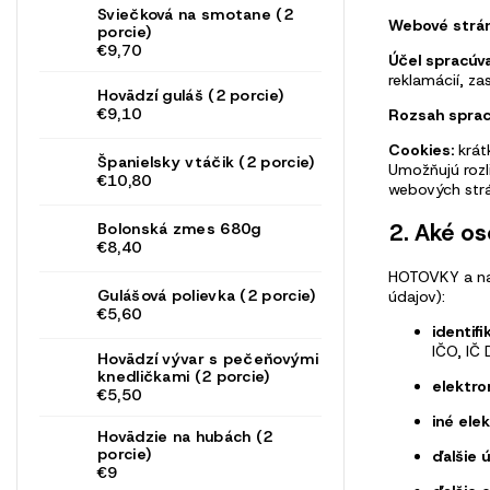
Sviečková na smotane (2
Webové strán
porcie)
€9,70
Účel spracúva
reklamácií, z
Hovädzí guláš (2 porcie)
€9,10
Rozsah sprac
Cookies:
krát
Španielsky vtáčik (2 porcie)
Umožňujú rozli
€10,80
webových strá
2. Aké o
Bolonská zmes 680g
€8,40
HOTOVKY a naš
Gulášová polievka (2 porcie)
údajov):
€5,60
identif
IČO, IČ 
Hovädzí vývar s pečeňovými
knedličkami (2 porcie)
elektro
€5,50
iné ele
Hovädzie na hubách (2
porcie)
ďalšie 
€9