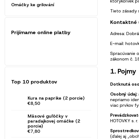
ktorýkoľvek p
Omáčky ke grilování
Tieto zásady 
Kontaktné 
Prijímame online platby
Adresa: Dobr
E-mail: hotov
Spracúvanie o
zákonom č. 18
1. Pojmy
Top 10 produktov
Dotknutá oso
Osobný údaj:
Kura na paprike (2 porcie)
nepriamo ident
€8,50
viac prvkov fy
Prevádzkovate
Mäsové guľôčky v
HOTOVKY s. r.
paradajkovej omáčke (2
porcie)
Sprostredkov
€7,80
(ďalej aj „obc