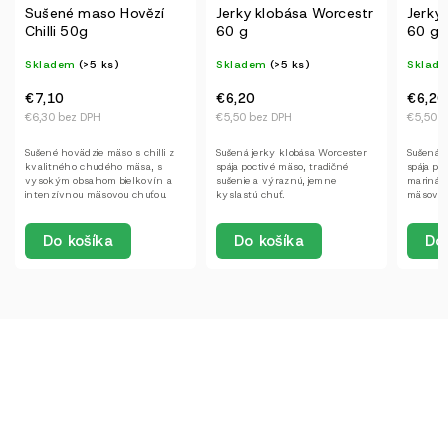
Sušené maso Hovězí
Jerky klobása Worcestr
Jerky 
Chilli 50g
60 g
60 g
Skladem
(>5 ks)
Skladem
(>5 ks)
Sklad
€7,10
€6,20
€6,20
€6,30 bez DPH
€5,50 bez DPH
€5,50 b
Sušené hovädzie mäso s chilli z
Sušená jerky klobása Worcester
Sušená j
kvalitného chudého mäsa, s
spája poctivé mäso, tradičné
spája po
vysokým obsahom bielkovín a
sušenie a výraznú, jemne
marinádu
intenzívnou mäsovou chuťou.
kyslastú chuť.
mäsovej 
Do košíka
Do košíka
Do