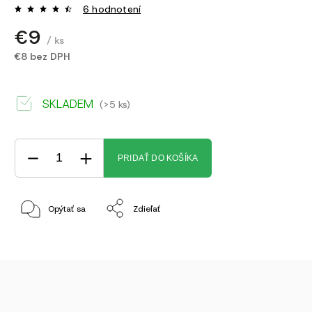
6 hodnotení
€9
/ ks
€8 bez DPH
SKLADEM
(>5 ks)
PRIDAŤ DO KOŠÍKA
Opýtať sa
Zdieľať