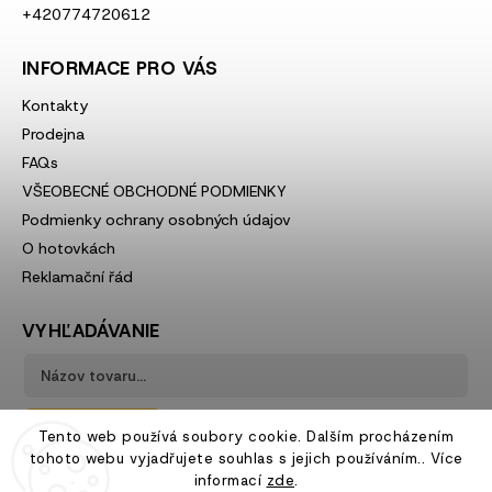
+420774720612
INFORMACE PRO VÁS
Kontakty
Prodejna
FAQs
VŠEOBECNÉ OBCHODNÉ PODMIENKY
Podmienky ochrany osobných údajov
O hotovkách
Reklamační řád
VYHĽADÁVANIE
Hľadať
Tento web používá soubory cookie. Dalším procházením
tohoto webu vyjadřujete souhlas s jejich používáním.. Více
informací
zde
.