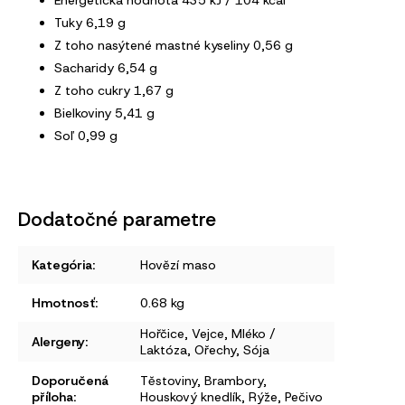
Energetická hodnota 435 kJ / 104 kcal
Tuky 6,19 g
Z toho nasýtené mastné kyseliny 0,56 g
Sacharidy 6,54 g
Z toho cukry 1,67 g
Bielkoviny 5,41 g
Soľ 0,99 g
Dodatočné parametre
Kategória
:
Hovězí maso
Hmotnosť
:
0.68 kg
Hořčice
,
Vejce
,
Mléko /
Alergeny
:
Laktóza
,
Ořechy
,
Sója
Doporučená
Těstoviny
,
Brambory
,
příloha
:
Houskový knedlík
,
Rýže
,
Pečivo