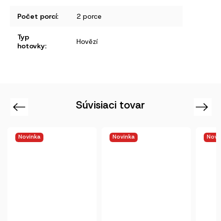
Počet porcí
:
2 porce
Typ
Hovězí
hotovky
:
Súvisiaci tovar
Previous
Next
Novinka
Novinka
Novi