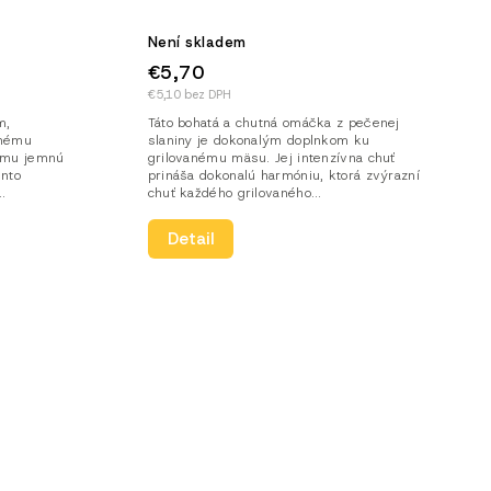
Není skladem
€5,70
€5,10 bez DPH
m,
Táto bohatá a chutná omáčka z pečenej
anému
slaniny je dokonalým doplnkom ku
rmu jemnú
grilovanému mäsu. Jej intenzívna chuť
ento
prináša dokonalú harmóniu, ktorá zvýrazní
.
chuť každého grilovaného...
Detail