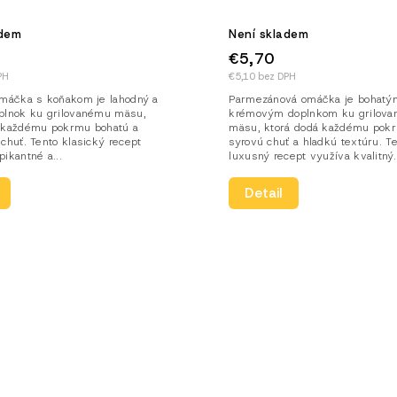
adem
Není skladem
€5,70
PH
€5,10 bez DPH
omáčka s koňakom je lahodný a
Parmezánová omáčka je bohatý
plnok ku grilovanému mäsu,
krémovým doplnkom ku grilov
 každému pokrmu bohatú a
mäsu, ktorá dodá každému pok
chuť. Tento klasický recept
syrovú chuť a hladkú textúru. T
ikantné a...
luxusný recept využíva kvalitný..
Detail