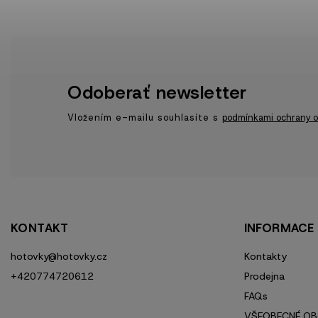
Odoberať newsletter
Vložením e-mailu souhlasíte s
podmínkami ochrany o
KONTAKT
INFORMACE
hotovky
@
hotovky.cz
Kontakty
+420774720612
Prodejna
FAQs
VŠEOBECNÉ OB