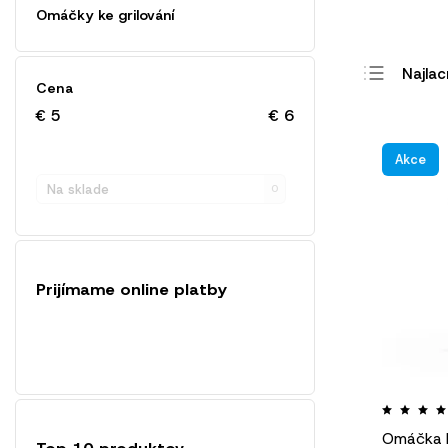
Omáčky ke grilování
Najlac
Cena
Najdr
€
5
€
6
Najpre
Akce
Abec
Na sklade
0
Prijímame online platby
Omáčka k
Top 10 produktov