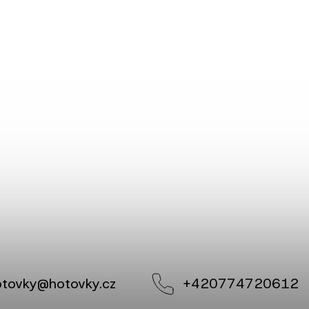
otovky
@
hotovky.cz
+420774720612