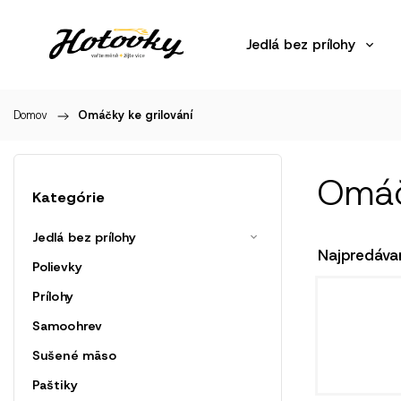
Jedlá bez prílohy
Domov
/
Omáčky ke grilování
Omáč
Kategórie
Jedlá bez prílohy
Najpredáva
Polievky
Prílohy
Samoohrev
Sušené mäso
Paštiky