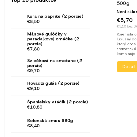
500g
Není skl
Kura na paprike (2 porcie)
€5,70
€8,50
€5,10 bez D
Mäsové guľôčky v
Korenistá 
paradajkovej omáčke (2
luxusný do
porcie)
ktorý dodá
€7,80
aromatickú 
kombinuje p
Sviečková na smotane (2
porcie)
Detail
€9,70
Hovädzí guláš (2 porcie)
€9,10
Španielsky vtáčik (2 porcie)
€10,80
Bolonská zmes 680g
€8,40