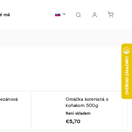
é mäso
Kontakty
B2B spolupráce
FAQs
Bl
ezánová
Omáčka korenistá s
koňakom 500g
Není skladem
€5,70