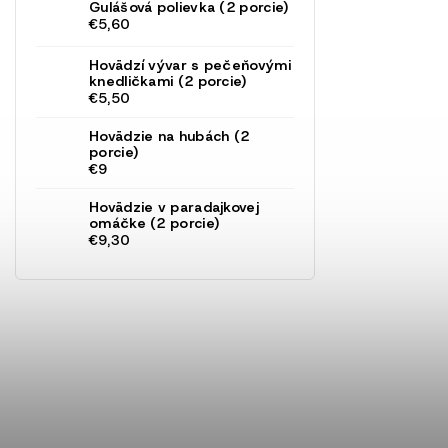
Gulášová polievka (2 porcie)
€5,60
Hovädzí vývar s pečeňovými
knedličkami (2 porcie)
€5,50
Hovädzie na hubách (2
porcie)
€9
Hovädzie v paradajkovej
omáčke (2 porcie)
€9,30