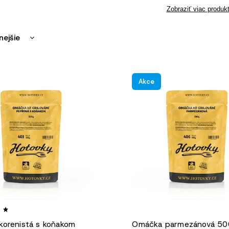
Zobraziť viac produk
nejšie
ahšie
dávanejšie
Akce
edne
orenistá s koňakom
Omáčka parmezánová 50