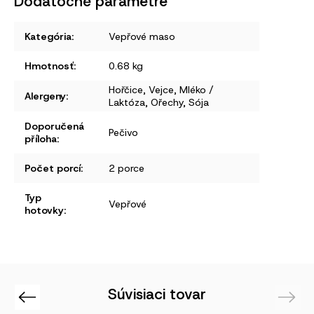
Dodatočné parametre
Kategória
:
Vepřové maso
Hmotnosť
:
0.68 kg
Hořčice
,
Vejce
,
Mléko /
Alergeny
:
Laktóza
,
Ořechy
,
Sója
Doporučená
Pečivo
příloha
:
Počet porcí
:
2 porce
Typ
Vepřové
hotovky
:
Súvisiaci tovar
Previous
Next