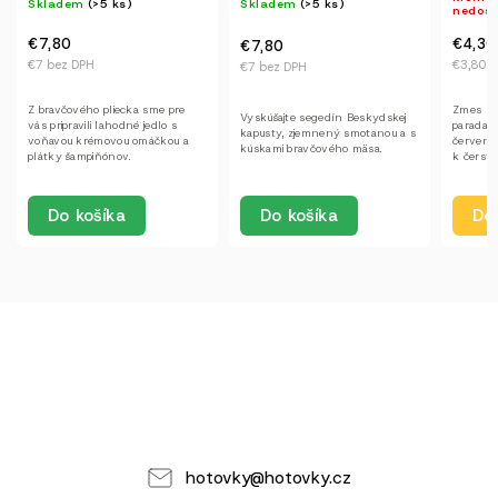
Skladem
(>5 ks)
(>5 ks)
S
nedostupné
€4,30
€
€7,80
€3,80 bez DPH
€
€7 bez DPH
re
Zmes mletého mäsa, s pikantnou
P
Vyskúšajte segedín Beskydskej
paradajkovou omáčkou a s
s
kapusty, zjemnený smotanou a s
 a
červenými fazuľami, odporúčame
k
kúskami bravčového mäsa.
k čerstvému pečivu.
k
Detail
Do košíka
hotovky
@
hotovky.cz