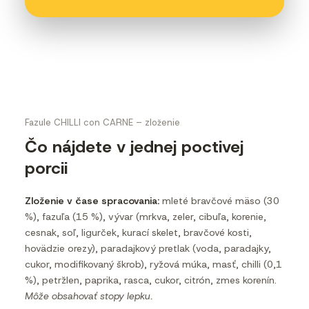
Fazule CHILLI con CARNE – zloženie
Čo nájdete v jednej poctivej
porcii
Zloženie v čase spracovania:
mleté bravčové mäso (30
%), fazuľa (15 %), vývar (mrkva, zeler, cibuľa, korenie,
cesnak, soľ, ligurček, kurací skelet, bravčové kosti,
hovädzie orezy), paradajkový pretlak (voda, paradajky,
cukor, modifikovaný škrob), ryžová múka, masť, chilli (0,1
%), petržlen, paprika, rasca, cukor, citrón, zmes korenín.
Môže obsahovať stopy lepku.