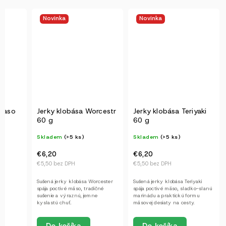
Novinka
Novinka
maso
Jerky klobása Worcestr
Jerky klobása Teriyaki
60 g
60 g
Skladem
(>5 ks)
Skladem
(>5 ks)
€6,20
€6,20
€5,50 bez DPH
€5,50 bez DPH
Sušená jerky klobása Worcester
Sušená jerky klobása Teriyaki
spája poctivé mäso, tradičné
spája poctivé mäso, sladko-slanú
sušenie a výraznú, jemne
marinádu a praktickú formu
kyslastú chuť.
mäsovej desiaty na cesty.