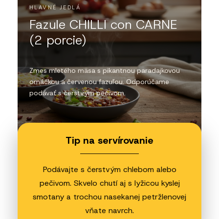
HLAVNÉ JEDLÁ
Fazule CHILLI con CARNE
(2 porcie)
Zmes mletého mäsa s pikantnou paradajkovou
omáčkou a červenou fazuľou. Odporúčame
podávať s čerstvým pečivom.
Tip na servírovanie
Podávajte s čerstvým chlebom alebo
pečivom. Skvelo chutí aj s lyžicou kyslej
smotany a trochou nasekanej petržlenovej
vňate navrch.