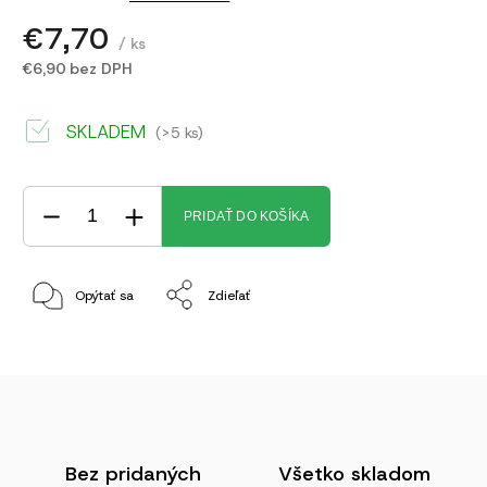
€7,70
/ ks
€6,90 bez DPH
SKLADEM
(>5 ks)
PRIDAŤ DO KOŠÍKA
Opýtať sa
Zdieľať
Bez pridaných
Všetko skladom