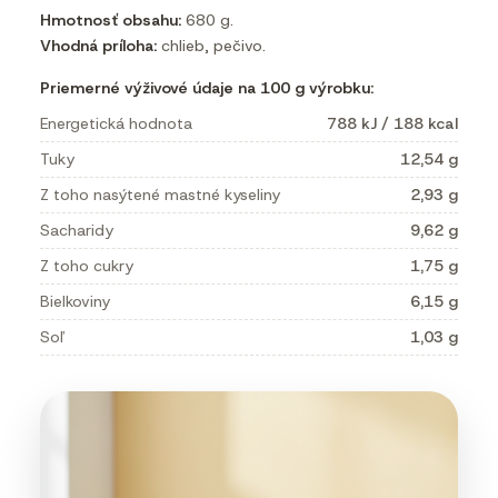
Hmotnosť obsahu:
680 g.
Vhodná príloha:
chlieb, pečivo.
Priemerné výživové údaje na 100 g výrobku:
Energetická hodnota
788 kJ / 188 kcal
Tuky
12,54 g
Z toho nasýtené mastné kyseliny
2,93 g
Sacharidy
9,62 g
Z toho cukry
1,75 g
Bielkoviny
6,15 g
Soľ
1,03 g