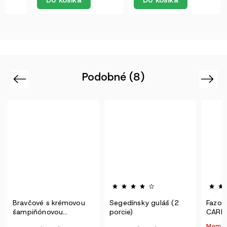
Do košíka
Do košíka
Podobné (8)
Previous
Next
ou
Segedínsky guláš (2
Fazole CHILLI con
H
porcie)
CARNE (1 porcie)
s
Momentálně