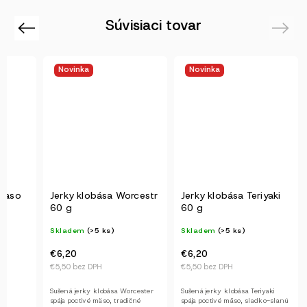
Súvisiaci tovar
Previous
Next
Novinka
Novinka
maso
Jerky klobása Worcestr
Jerky klobása Teriyaki
60 g
60 g
Skladem
(>5 ks)
Skladem
(>5 ks)
€6,20
€6,20
€5,50 bez DPH
€5,50 bez DPH
Sušená jerky klobása Worcester
Sušená jerky klobása Teriyaki
spája poctivé mäso, tradičné
spája poctivé mäso, sladko-slanú