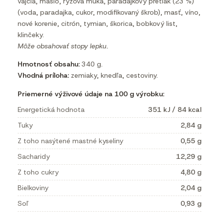
vajcia, maslo, ryžová múka, paradajkový pretlak (23 %)
(voda, paradajka, cukor, modifikovaný škrob), masť, víno,
nové korenie, citrón, tymian, škorica, bobkový list,
klinčeky.
Môže obsahovať stopy lepku.
Hmotnosť obsahu:
340 g.
Vhodná príloha:
zemiaky, knedľa, cestoviny.
Priemerné výživové údaje na 100 g výrobku:
Energetická hodnota
351 kJ / 84 kcal
Tuky
2,84 g
Z toho nasýtené mastné kyseliny
0,55 g
Sacharidy
12,29 g
Z toho cukry
4,80 g
Bielkoviny
2,04 g
Soľ
0,93 g