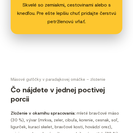
Skvelé so zemiakmi, cestovinami alebo s
knedľou. Pre ešte lepšiu chuť pridajte čerstvú
petržlenovú vňať.
Mäsové guľôčky v paradajkovej omáčke – zloženie
Čo nájdete v jednej poctivej
porcii
Zloženie v okamihu spracovania:
mleté bravčové mäso
(30 %), vývar (mrkva, zeler, cibuľa, korenie, cesnak, soľ,
ligurček, kurací skelet, bravčové kosti, hovädzí orez),