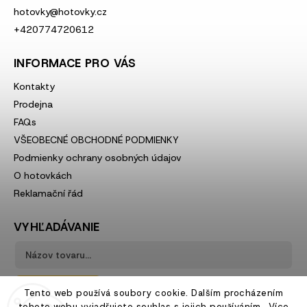
hotovky
@
hotovky.cz
+420774720612
INFORMACE PRO VÁS
Kontakty
Prodejna
FAQs
VŠEOBECNÉ OBCHODNÉ PODMIENKY
Podmienky ochrany osobných údajov
O hotovkách
Reklamační řád
VYHĽADÁVANIE
Hľadať
Tento web používá soubory cookie. Dalším procházením
tohoto webu vyjadřujete souhlas s jejich používáním.. Více