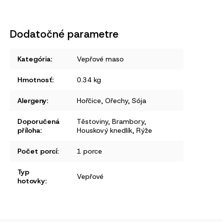
Dodatočné parametre
Kategória
:
Vepřové maso
Hmotnosť
:
0.34 kg
Alergeny
:
Hořčice
,
Ořechy
,
Sója
Doporučená
Těstoviny
,
Brambory
,
příloha
:
Houskový knedlík
,
Rýže
Počet porcí
:
1 porce
Typ
Vepřové
hotovky
: