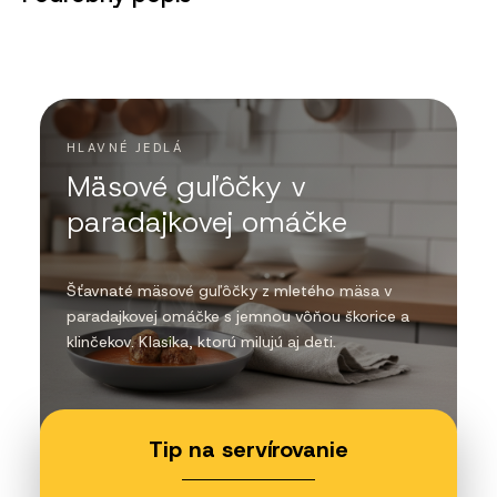
HLAVNÉ JEDLÁ
Mäsové guľôčky v
paradajkovej omáčke
Šťavnaté mäsové guľôčky z mletého mäsa v
paradajkovej omáčke s jemnou vôňou škorice a
klinčekov. Klasika, ktorú milujú aj deti.
Tip na servírovanie