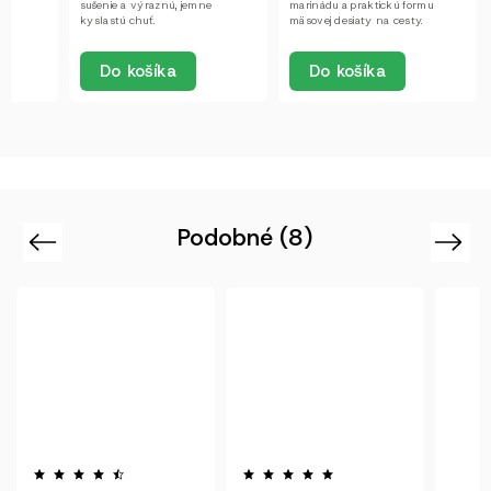
sušenie a výraznú, jemne
marinádu a praktickú formu
kyslastú chuť.
mäsovej desiaty na cesty.
Do košíka
Do košíka
Podobné (8)
Previous
Next