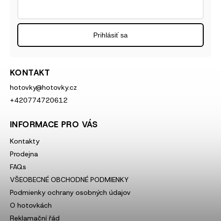
Prihlásiť sa
KONTAKT
hotovky
@
hotovky.cz
+420774720612
INFORMACE PRO VÁS
Kontakty
Prodejna
FAQs
VŠEOBECNÉ OBCHODNÉ PODMIENKY
Podmienky ochrany osobných údajov
O hotovkách
Reklamační řád