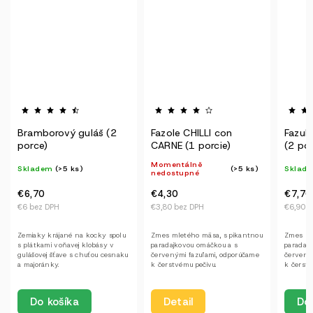
Bramborový guláš (2
Fazole CHILLI con
Fazuľa
porce)
CARNE (1 porcie)
(2 por
Momentálně
Skladem
(>5 ks)
(>5 ks)
Sklad
nedostupné
€6,70
€4,30
€7,70
€6 bez DPH
€3,80 bez DPH
€6,90 b
Zemiaky krájané na kocky spolu
Zmes mletého mäsa, s pikantnou
Zmes ml
s plátkami voňavej klobásy v
paradajkovou omáčkou a s
paradaj
gulášovej šťave s chuťou cesnaku
červenými fazuľami, odporúčame
červený
a majoránky.
k čerstvému pečivu.
k čerstv
Do košíka
Detail
Do