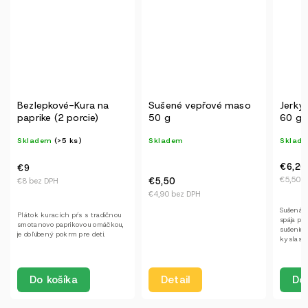
Sušené vepřové maso
Jerky klobása Worcestr
Jerky 
50 g
60 g
60 g
Skladem
Skladem
(>5 ks)
Sklad
€6,20
€6,20
€5,50 bez DPH
€5,50 b
€5,50
€4,90 bez DPH
Sušená jerky klobása Worcester
Sušená j
spája poctivé mäso, tradičné
spája po
sušenie a výraznú, jemne
marinádu
kyslastú chuť.
mäsovej 
Do košíka
Do
Detail