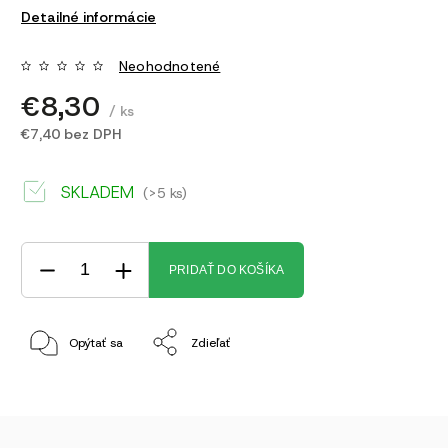
Detailné informácie
Neohodnotené
€8,30
/ ks
€7,40 bez DPH
SKLADEM
(>5 ks)
PRIDAŤ DO KOŠÍKA
Opýtať sa
Zdieľať