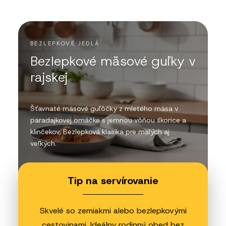
BEZLEPKOVÉ JEDLÁ
Bezlepkové mäsové guľky v
rajskej
Šťavnaté mäsové guľôčky z mletého mäsa v
paradajkovej omáčke s jemnou vôňou škorice a
klinčekov. Bezlepková klasika pre malých aj
veľkých.
Tip na servírovanie
Skvelé so zemiakmi alebo bezlepkovými
cestovinami. Ideálny rodinný obed bez