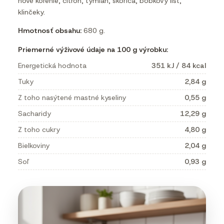
nové korenie, citrón, tymian, škorica, bobkový list,
klinčeky.
Hmotnosť obsahu:
680 g.
Priemerné výživové údaje na 100 g výrobku:
Energetická hodnota
351 kJ / 84 kcal
Tuky
2,84 g
Z toho nasýtené mastné kyseliny
0,55 g
Sacharidy
12,29 g
Z toho cukry
4,80 g
Bielkoviny
2,04 g
Soľ
0,93 g