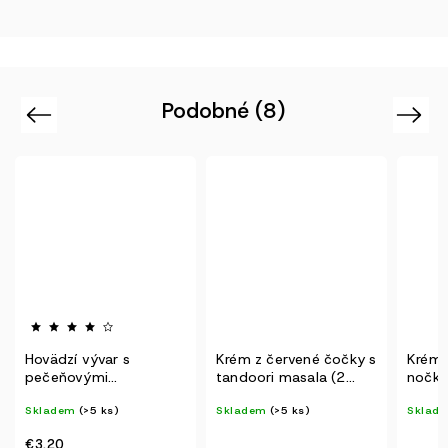
Podobné (8)
Previous
Next
Krém z červené čočky s
Krém z černého kořene,
Boršč 
tandoori masala (2
nočky a parmezán 2v1
porce)
Sklad
Skladem
(>5 ks)
Skladem
(>5 ks)
€3,80