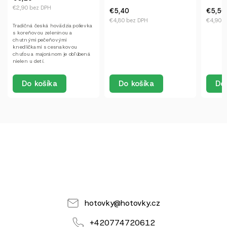
€3,40 b
€5,40
€5,50
€4,80 bez DPH
€4,90 bez DPH
Typická 
s množs
zeleniny
cviklou.
Do
Do košíka
Do košíka
hotovky
@
hotovky.cz
+420774720612