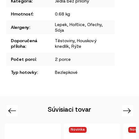
Kategória
:
Jedlá bez prílohy
Hmotnosť
:
0.68 kg
Lepek
,
Hořčice
,
Ořechy
,
Alergeny
:
Sója
Doporučená
Těstoviny
,
Houskový
příloha
:
knedlík
,
Rýže
Počet porcí
:
2 porce
Typ hotovky
:
Bezlepkové
Súvisiaci tovar
Previous
Next
Novinka
Novinka
Novi