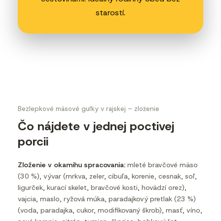
starostí.
Bezlepkové mäsové guľky v rajskej – zloženie
Čo nájdete v jednej poctivej
porcii
Zloženie v okamihu spracovania:
mleté bravčové mäso
(30 %), vývar (mrkva, zeler, cibuľa, korenie, cesnak, soľ,
ligurček, kurací skelet, bravčové kosti, hovädzí orez),
vajcia, maslo, ryžová múka, paradajkový pretlak (23 %)
(voda, paradajka, cukor, modifikovaný škrob), masť, víno,