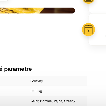
é parametre
Polievky
0.68 kg
Celer
,
Hořčice
,
Vejce
,
Ořechy