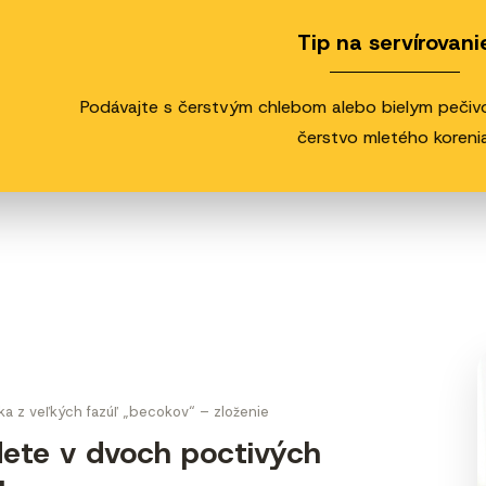
Tip na servírovani
Podávajte s čerstvým chlebom alebo bielym pečivo
čerstvo mletého korenia
ka z veľkých fazúľ „becokov“ – zloženie
dete v dvoch poctivých