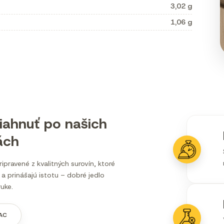
3,02 g
1,06 g
iahnuť po našich
ách
ripravené z kvalitných surovín, ktoré
 a prinášajú istotu – dobré jedlo
uke.
IAC