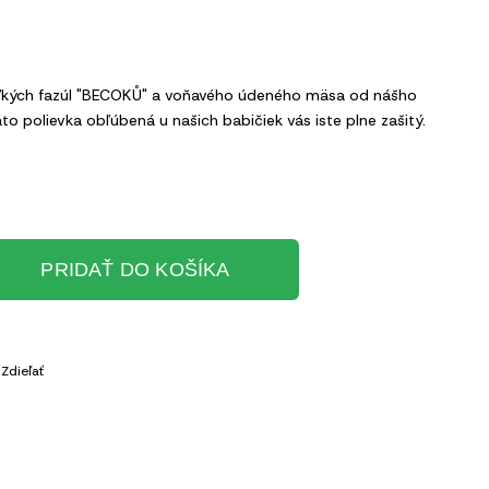
veľkých fazúl "BECOKŮ" a voňavého údeného mäsa od nášho
to polievka obľúbená u našich babičiek vás iste plne zašitý.
PRIDAŤ DO KOŠÍKA
Zdieľať