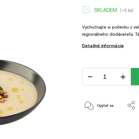
SKLADEM
(>5 ks)
Vychutnajte si polievku z 
regionálneho dodávateľa. Tá
Detailné informácie
Opýtať sa