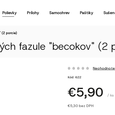
Polievky
Prílohy
Samoohrev
Paštiky
Sušen
 (2 porcie)
ých fazule "becokov" (2 p
Neohodnote
Kód:
622
€5,90
/ ks
€5,30 bez DPH