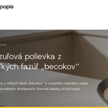
popis
EVKY
zuľová polievka z
ľkých fazúľ „becokov“
vka z veľkých fazúľ „becokov“ a voňavého údeného mäsa
ionálneho dodávateľa. Poctivá klasika, ktorá zasýti.