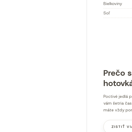
Bielkoviny
Soľ
Prečo s
hotovk
Poctivé jedlá p
vám šetria čas
máte vždy por
ZISTIŤ V