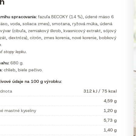
ch
amihu spracovania:
fazuľa BECOKY (14 %), údené mäso 6
äso, voda, soliaca zmes), smotana, ryžová múka, údená
 vývar (cibuľa, zemiakový škrob, kvasnicový extrakt, sójový
yzát, dextróza), citrón, zmes korenia, nové korenie, bobkový
e.
 stopy lepku.
ahu:
680 g.
a:
chlieb, biele pečivo.
ivové údaje na 100 g výrobku:
odnota
312 kJ / 75 kcal
4,59 g
né mastné kyseliny
1,20 g
5,73 g
1,40 g