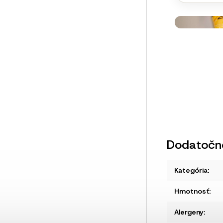
Dodatočn
Kategória
:
Hmotnosť
:
Alergeny
: