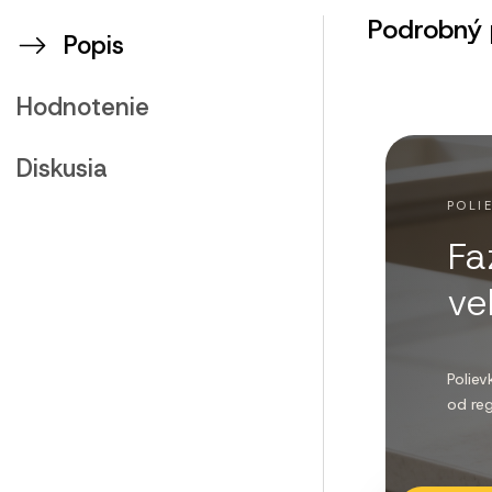
Podrobný 
Popis
Hodnotenie
Diskusia
POLI
Fa
ve
Polie
od reg