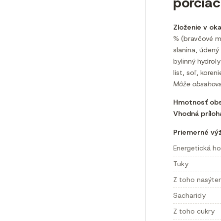
porciá
Zloženie v ok
% (bravčové m
slanina, údený
bylinný hydrol
list, soľ, koreni
Môže obsahovať
Hmotnosť obs
Vhodná príloh
Priemerné výž
Energetická h
Tuky
Z toho nasýte
Sacharidy
Z toho cukry