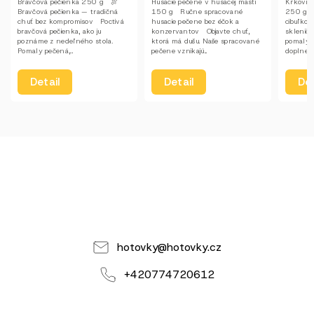
Husacie pečene v husacej masti
Krkovička s osmaženou cibuľkou
Naklada
150 g Ručne spracované
250 g Krkovička s osmaženou
Skvelá 
husacie pečene bez éčok a
cibuľkou — vôňa domova v
korením
konzervantov Objavte chuť,
skleničke Šťavnatá krkovička,
zaslúži 
ktorá má dušu. Naše spracované
pomaly dusená do mäkka,
jeho silu
pečene vznikajú...
doplnená zlatisto...
jednoduch
Detail
Detail
Det
hotovky
@
hotovky.cz
+420774720612