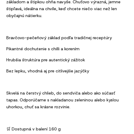
základom a štipkou ohňa navyše. Chuťovo výrazná, jemne
štipľavá, ideálna na chvíle, keď chcete niečo viac než len
obyčajnú nátierku.
Bravčovo-pečeňový základ podľa tradičnej receptúry
Pikantné dochutenie s chilli a korením
Hrubšia štruktúra pre autentický zážitok
Bez lepku, vhodná aj pre citlivejšie jazýčky
Skvelá na čerstvý chlieb, do sendviča alebo ako súčasť
tapas. Odporúčame s nakladanou zeleninou alebo kyslou
uhorkou, chuť sa krásne rozvinie.
🛒 Dostupná v balení 160 g