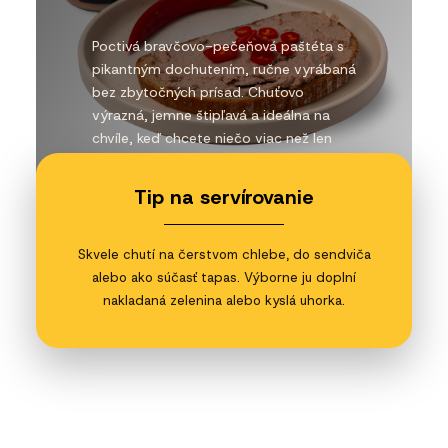
Poctivá bravčovo-pečeňová paštéta s
pikantným dochutením, ručne vyrábaná
bez zbytočných prísad. Chuťovo
výrazná, jemne štipľavá a ideálna na
chvíle, keď chcete niečo viac než len
obyčajnú nátierku.
Tip na servírovanie
Skvele chutí na čerstvom chlebe, do sendviča
alebo ako súčasť tapas. Výborne ju doplní
nakladaná zelenina alebo kyslá uhorka.