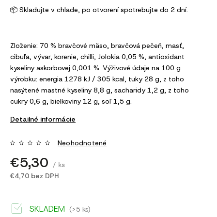
📦 Skladujte v chlade, po otvorení spotrebujte do 2 dní.
Zloženie: 70 % bravčové mäso, bravčová pečeň, masť,
cibuľa, vývar, korenie, chilli, Jolokia 0,05 %, antioxidant
kyseliny askorbovej 0,001 %. Výživové údaje na 100 g
výrobku: energia 1278 kJ / 305 kcal, tuky 28 g, z toho
nasýtené mastné kyseliny 8,8 g, sacharidy 1,2 g, z toho
cukry 0,6 g, bielkoviny 12 g, soľ 1,5 g.
Detailné informácie
Neohodnotené
€5,30
/ ks
€4,70 bez DPH
SKLADEM
(>5 ks)