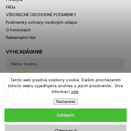
FAQs
VŠEOBECNÉ OBCHODNÉ PODMIENKY
Podmienky ochrany osobných údajov
O hotovkách
Reklamační řád
VYHĽADÁVANIE
Hľadať
Tento web používá soubory cookie. Dalším procházením
tohoto webu vyjadřujete souhlas s jejich používáním.. Více
informací
zde
.
Nastavenie
Súhlasím
Copyright 2026
Hotovky.sk
. Všetky práva vyhradené.