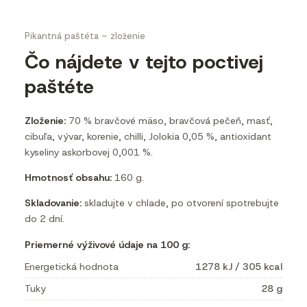
Pikantná paštéta – zloženie
Čo nájdete v tejto poctivej
paštéte
Zloženie:
70 % bravčové mäso, bravčová pečeň, masť,
cibuľa, vývar, korenie, chilli, Jolokia 0,05 %, antioxidant
kyseliny askorbovej 0,001 %.
Hmotnosť obsahu:
160 g.
Skladovanie:
skladujte v chlade, po otvorení spotrebujte
do 2 dní.
Priemerné výživové údaje na 100 g:
Energetická hodnota
1278 kJ / 305 kcal
Tuky
28 g