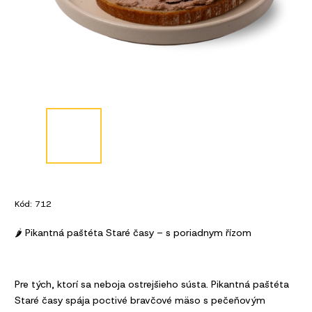
Kód:
712
🌶 Pikantná paštéta Staré časy – s poriadnym řízom
Pre tých, ktorí sa neboja ostrejšieho sústa. Pikantná paštéta
Staré časy spája poctivé bravčové mäso s pečeňovým