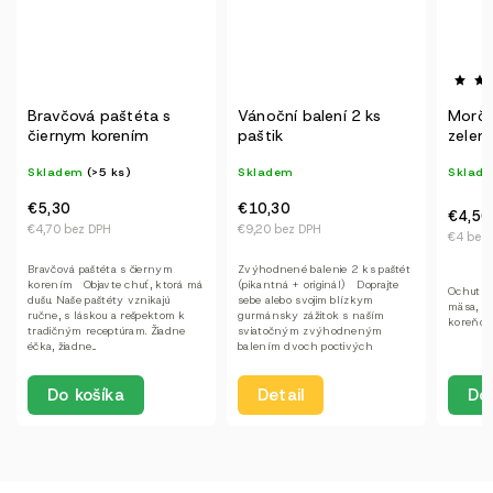
Vánoční balení 2 ks
Morčacia zmes so
Kulič
paštik
zeleninou (1 porcia)
VEGET
porce
Skladem
Skladem
(>5 ks)
Sklad
€10,30
€4,50
€9,20 bez DPH
€9,90
€4 bez DPH
€8,80 b
Zvýhodnené balenie 2 ks paštét
(pikantná + originál) Doprajte
Ochutnajte kúsky morčacieho
sebe alebo svojim blízkym
mäsa, v jemnej omáčke s
gurmánsky zážitok s naším
koreňovou zeleninou a pórom.
sviatočným zvýhodneným
balením dvoch poctivých
paštét,...
Detail
Do košíka
Do