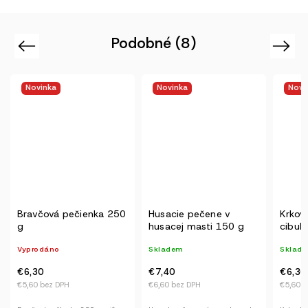
Podobné (8)
Previous
Next
Novinka
Novinka
Novi
Husacie pečene v
Krkovička s osmaženou
Nakla
husacej masti 150 g
cibuľkou 250 g
bok 2
Skladem
Skladem
Vyprod
€7,40
€6,30
€5,60
€6,60 bez DPH
€5,60 bez DPH
€5 bez