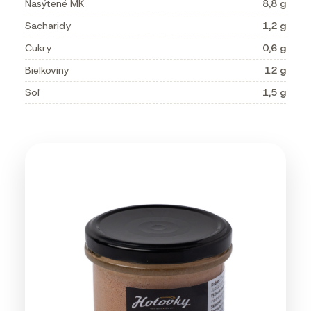
Nasýtené MK
8,8 g
Sacharidy
1,2 g
Cukry
0,6 g
Bielkoviny
12 g
Soľ
1,5 g