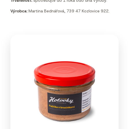
Trvanlivosť:
spotrebujte do 1 roka odo dňa výroby.
Výrobca:
Martina Bednářová, 739 47 Kozlovice 922.