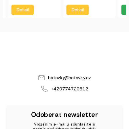
éčka,...
Detail
Detail
Do
hotovky
@
hotovky.cz
+420774720612
Odoberať newsletter
Vložením e-mailu souhlasíte s