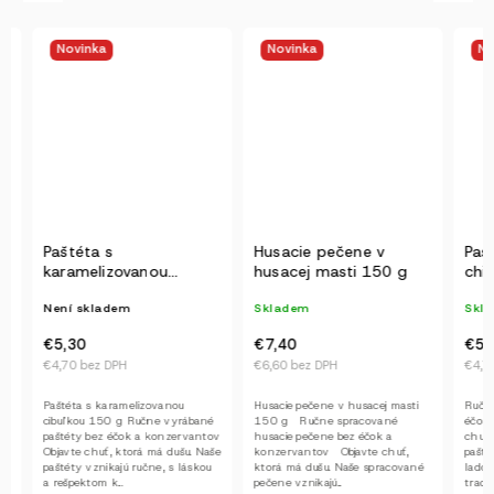
Novinka
Novinka
Novi
Paštéta s
Husacie pečene v
Paštét
karamelizovanou
husacej masti 150 g
chilli
cibuľkou
Není skladem
Skladem
Sklad
€5,30
€7,40
€5,30
€4,70 bez DPH
€6,60 bez DPH
€4,70 b
Paštéta s karamelizovanou
Husacie pečene v husacej masti
Ručne v
cibuľkou 150 g Ručne vyrábané
150 g Ručne spracované
éčok a 
paštéty bez éčok a konzervantov
husacie pečene bez éčok a
chuť, kt
Objavte chuť, ktorá má dušu. Naše
konzervantov Objavte chuť,
paštéty 
paštéty vznikajú ručne, s láskou
ktorá má dušu. Naše spracované
ladosťou
a rešpektom k...
pečene vznikajú...
tradičný