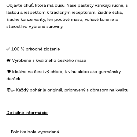
Objavte chuť, ktorá má dušu. Naše paštéty vznikajú ručne, s
láskou a rešpektom k tradičným receptúram. Žiadne éčka,
žiadne konzervanty, len poctivé mäso, voňavé korenie a
starostlivo vybrané suroviny.
✅ 100 % prírodné zloženie
🐖 Vyrobené z kvalitného českého mäsa
🍽️ Ideálne na čerstvý chlieb, k vínu alebo ako gurmánsky
darček
🧑‍🍳 Každý pohár je originál, pripravený s dôrazom na kvalitu
Detailné informácie
Položka bola vypredaná…