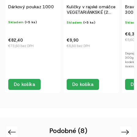
Dárkový poukaz 1000
Kuličky v rajské omáčce
Bravč
VEGETARIÁNKSKÉ (2
300g
porce)
Skladem
(>5 ks)
Skladem
(>5 ks)
Sklad
€6,30
€82,40
€5,60 b
€9,90
€73,60 bez DPH
€8,80 bez DPH
Doprajete
300g pe
kociek n
rascou.
Do
Do košíka
Do košíka
Podobné (8)
Previous
Next