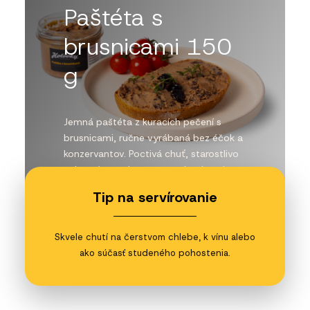
Paštéta s
brusnicami 150
g
Jemná paštéta z kuracích pečení s
brusnicami, ručne vyrábaná bez éčok a
konzervantov. Poctivá chuť, starostlivo
vybrané suroviny a receptúra, ktorá
poteší doma aj ako malý gurmánsky
Tip na servírovanie
darček.
Skvele chutí na čerstvom chlebe, k vínu alebo
ako súčasť studeného pohostenia.