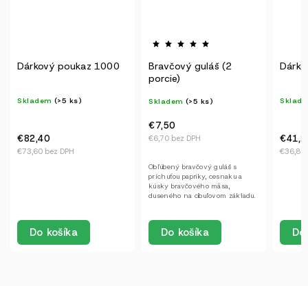
Bravčový guláš (2
Dárkový poukaz 1000
„Naše
porcie)
vaří a
Pokud
Skladem
(>5 ks)
Skladem
(>5 ks)
Sklad
uděla
přida
€7,50
€41,20
€1,20
€6,70 bez DPH
€36,80 bez DPH
€1,20 b
Obľúbený bravčový guláš s
príchuťou papriky, cesnaku a
kúsky bravčového mäsa,
duseného na cibuľovom základu.
Do košíka
Do košíka
Do