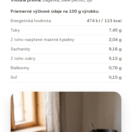
Vhodná príloha:
bagetka, biele pečivo, syr.
Priemerné výživové údaje na 100 g výrobku:
Energetická hodnota
474 kJ / 113 kcal
Tuky
7,45 g
Z toho nasýtené mastné kyseliny
2,04 g
Sacharidy
9,16 g
Z toho cukry
5,12 g
Bielkoviny
0,76 g
Soľ
0,15 g