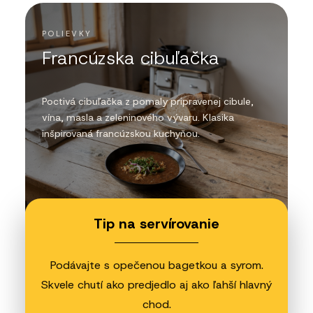
POLIEVKY
Francúzska cibuľačka
Poctivá cibuľačka z pomaly pripravenej cibule,
vína, masla a zeleninového vývaru. Klasika
inšpirovaná francúzskou kuchyňou.
Tip na servírovanie
Podávajte s opečenou bagetkou a syrom.
Skvele chutí ako predjedlo aj ako ľahší hlavný
chod.