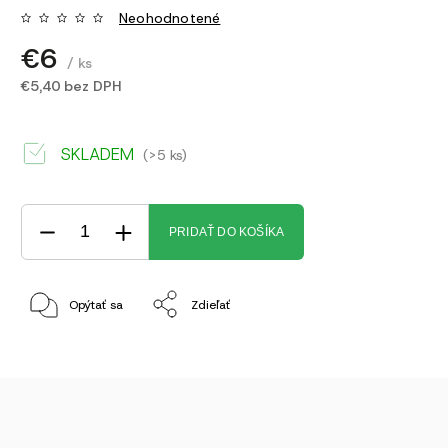
Neohodnotené
€6
/ ks
€5,40 bez DPH
SKLADEM
(>5 ks)
PRIDAŤ DO KOŠÍKA
Opýtať sa
Zdieľať