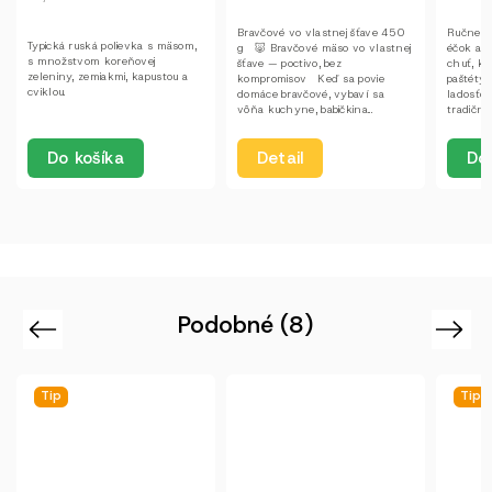
Bravčové vo vlastnej šťave 450
Ručne vyrábané paštéty bez
Naklada
g 🐷 Bravčové mäso vo vlastnej
éčok a konzervantov Objavte
Skvelá 
šťave — poctivo, bez
chuť, ktorá má dušu. Naše
korením
kompromisov Keď sa povie
paštéty vznikajú ručne, s
zaslúži 
domáce bravčové, vybaví sa
ladosťou a rešpektom k
jeho silu
vôňa kuchyne, babičkina...
tradičným receptúram. Žiadne
jednoduch
éčka,...
Detail
Do košíka
Det
Podobné (8)
Previous
Next
Tip