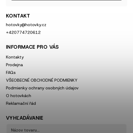
KONTAKT
hotovky
@
hotovky.cz
+420774720612
INFORMACE PRO VÁS
Kontakty
Prodejna
FAQs
VŠEOBECNÉ OBCHODNÉ PODMIENKY
Podmienky ochrany osobných údajov
O hotovkách
Reklamační řád
VYHĽADÁVANIE