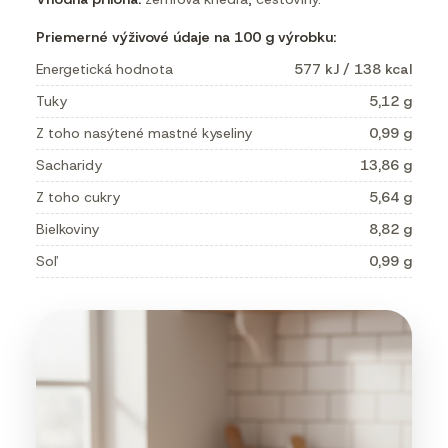
Priemerné výživové údaje na 100 g výrobku:
Energetická hodnota
577 kJ / 138 kcal
Tuky
5,12 g
Z toho nasýtené mastné kyseliny
0,99 g
Sacharidy
13,86 g
Z toho cukry
5,64 g
Bielkoviny
8,82 g
Soľ
0,99 g