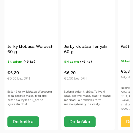
Jerky klobása Teriyaki
Paštéta s brusnicami
Krkov
60 g
cibuľ
Skladem
Skladem
(>5 ks)
Sklad
€5,30
€6,30
€6,20
€4,70 bez DPH
€5,60 b
€5,50 bez DPH
Ručne vyrábané paštéty bez
Krkovič
Sušená jerky klobása Teriyaki
éčok a konzervantov Objavte
250 g K
spája poctivé mäso, sladko-slanú
chuť, ktorá má dušu. Naše
cibuľko
marinádu a praktickú formu
paštéty vznikajú ručne, s láskou
sklenič
mäsovej desiaty na cesty.
a rešpektom k tradičným
pomaly 
receptúram. Žiadne éčka,...
doplnená 
Det
Do košíka
Detail