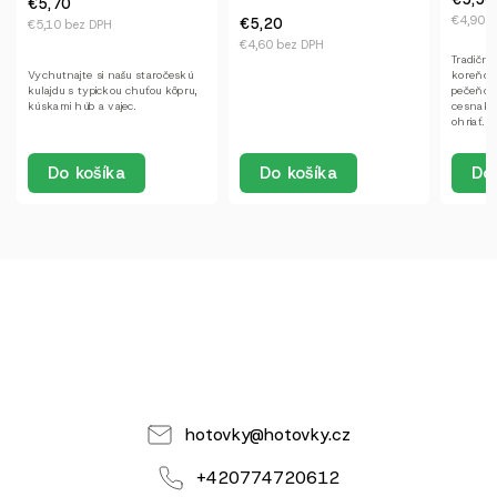
€3,40
€4,90 bez DPH
€5,20
€3 bez
€4,60 bez DPH
Tradičný hovädzí vývar s
Polievka
koreňovou zeleninou a
kapusty
pečeňovými knedličkami s
kúskami
cesnakom a majoránom. Stačí
údeného
ohriať.
Do košíka
Do
Do košíka
hotovky
@
hotovky.cz
+420774720612