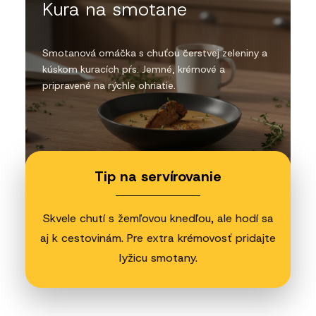
Kura na smotane
Smotanová omáčka s chuťou čerstvej zeleniny a
kúskom kuracích pŕs. Jemné, krémové a
pripravené na rýchle ohriatie.
Tip na servírovanie
Skvele chutí s žemľovou knedľou, ale hodí sa
aj k cestovinám. Pre extra krémovosť pridajte
lyžicu smotany.