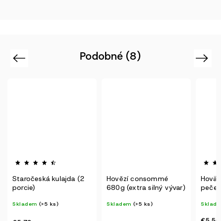
Podobné (8)
Previous
Next
Hovězí consommé
Hovädzí vývar s
Morav
680g (extra silný vývar)
pečeňovými
houba
knedličkami (2 porcie)
Skladem
(>5 ks)
Skladem
(>5 ks)
Sklad
€5,50