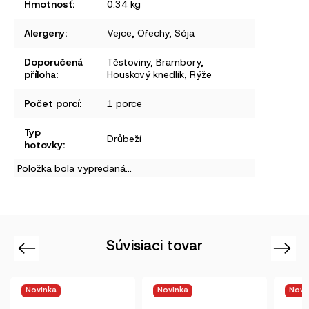
Hmotnosť
:
0.34 kg
Alergeny
:
Vejce
,
Ořechy
,
Sója
Doporučená
Těstoviny
,
Brambory
,
příloha
:
Houskový knedlík
,
Rýže
Počet porcí
:
1 porce
Typ
Drůbeží
hotovky
:
Položka bola vypredaná…
Súvisiaci tovar
Previous
Next
Novinka
Novinka
Novi