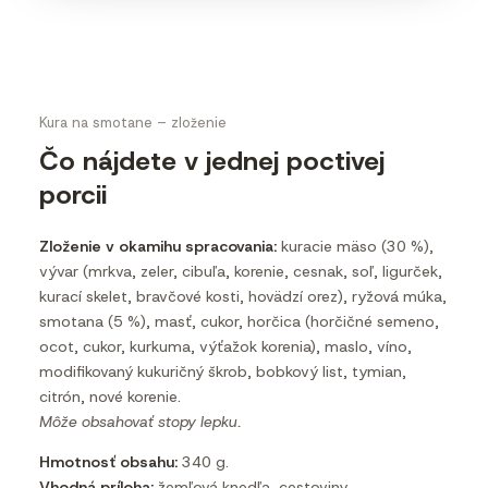
Kura na smotane – zloženie
Čo nájdete v jednej poctivej
porcii
Zloženie v okamihu spracovania:
kuracie mäso (30 %),
vývar (mrkva, zeler, cibuľa, korenie, cesnak, soľ, ligurček,
kurací skelet, bravčové kosti, hovädzí orez), ryžová múka,
smotana (5 %), masť, cukor, horčica (horčičné semeno,
ocot, cukor, kurkuma, výťažok korenia), maslo, víno,
modifikovaný kukuričný škrob, bobkový list, tymian,
citrón, nové korenie.
Môže obsahovať stopy lepku.
Hmotnosť obsahu:
340 g.
Vhodná príloha:
žemľová knedľa, cestoviny.