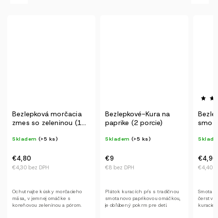
Bezlepková morčacia
Bezlepkové-Kura na
Bezle
zmes so zeleninou (1
paprike (2 porcie)
smota
porcia)
Skladem
(>5 ks)
Skladem
(>5 ks)
Sklad
€4,80
€9
€4,90
€4,30 bez DPH
€8 bez DPH
€4,40 b
Ochutnajte kúsky morčacieho
Plátok kuracích pŕs s tradičnou
Smotano
mäsa, v jemnej omáčke s
smotanovo paprikovou omáčkou,
čerstvej
koreňovou zeleninou a pórom.
je obľúbený pokrm pre deti.
kuracieh