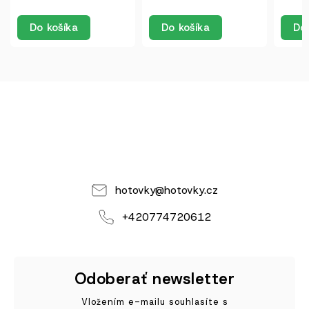
Do košíka
Do košíka
Do
hotovky
@
hotovky.cz
+420774720612
Odoberať newsletter
Vložením e-mailu souhlasíte s