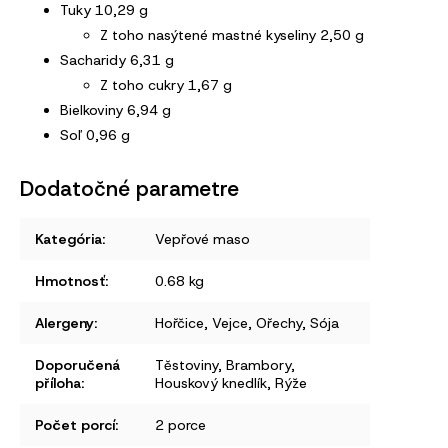
Tuky 10,29 g
Z toho nasýtené mastné kyseliny 2,50 g
Sacharidy 6,31 g
Z toho cukry 1,67 g
Bielkoviny 6,94 g
Soľ 0,96 g
Dodatočné parametre
Kategória
:
Vepřové maso
Hmotnosť
:
0.68 kg
Alergeny
:
Hořčice
,
Vejce
,
Ořechy
,
Sója
Doporučená
Těstoviny
,
Brambory
,
příloha
:
Houskový knedlík
,
Rýže
Počet porcí
:
2 porce