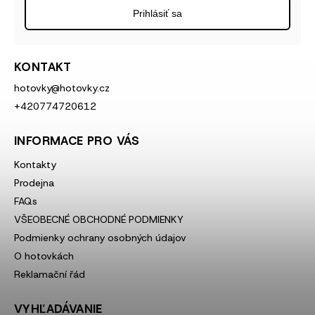
Prihlásiť sa
KONTAKT
hotovky
@
hotovky.cz
+420774720612
INFORMACE PRO VÁS
Kontakty
Prodejna
FAQs
VŠEOBECNÉ OBCHODNÉ PODMIENKY
Podmienky ochrany osobných údajov
O hotovkách
Reklamační řád
VYHĽADÁVANIE