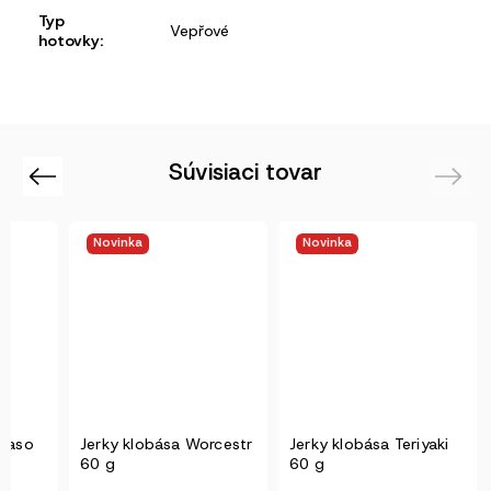
Typ
Vepřové
hotovky
:
Súvisiaci tovar
Previous
Next
Novinka
Novinka
maso
Jerky klobása Worcestr
Jerky klobása Teriyaki
60 g
60 g