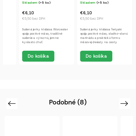
Skladem
(>5 ks)
Skladem
(>5 ks)
€6,10
€6,10
€5,50 bez DPH
€5,50 bez DPH
Sušená jerky klobása Worcester
Sušená jerky klobása Teriyaki
spája poctivé mäso, tradičné
spája poctivé mäso, sladko-slanú
sušenie a výraznú, jemne
marinádu a praktickú formu
kyslastú chuť.
mäsovej desiaty na cesty.
Do košíka
Do košíka
Podobné (8)
Previous
Next