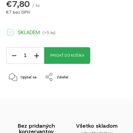
€7,80
/ ks
€7 bez DPH
SKLADEM
(>5 ks)
PRIDAŤ DO KOŠÍKA
Opýtať sa
Zdieľať
Bez pridaných
Všetko skladom
konzervantov