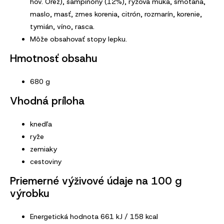
hov. Orez), šampiňóny (12%), ryžová múka, smotana,
maslo, masť, zmes korenia, citrón, rozmarín, korenie,
tymián, víno, rasca.
Môže obsahovať stopy lepku.
Hmotnosť obsahu
680 g
Vhodná príloha
knedľa
ryže
zemiaky
cestoviny
Priemerné výživové údaje na 100 g
výrobku
Energetická hodnota 661 kJ / 158 kcal