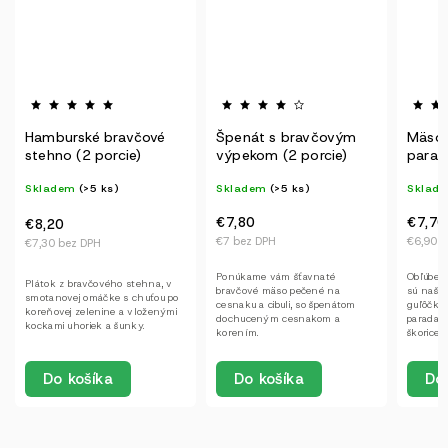
Hamburské bravčové
Špenát s bravčovým
Mäsov
stehno (2 porcie)
výpekom (2 porcie)
parad
porcie
Skladem
(>5 ks)
Skladem
(>5 ks)
Sklad
€7,80
€7,70
€8,20
€7 bez DPH
€6,90 b
€7,30 bez DPH
Ponúkame vám šťavnaté
Obľúbený
Plátok z bravčového stehna, v
bravčové mäso pečené na
sú naše
smotanovej omáčke s chuťou po
cesnaku a cibuli, so špenátom
guľôčky
koreňovej zelenine a vloženými
dochuceným cesnakom a
paradaj
kockami uhoriek a šunky.
korením.
škorice 
Do košíka
Do
Do košíka