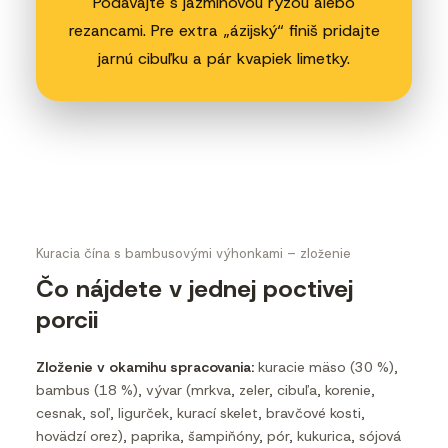
Podávajte s jazmínovou ryžou alebo
rezancami. Pre extra „ázijský“ finiš pridajte
jarnú cibuľku a pár kvapiek limetky.
Kuracia čína s bambusovými výhonkami – zloženie
Čo nájdete v jednej poctivej
porcii
Zloženie v okamihu spracovania:
kuracie mäso (30 %),
bambus (18 %), vývar (mrkva, zeler, cibuľa, korenie,
cesnak, soľ, ligurček, kurací skelet, bravčové kosti,
hovädzí orez), paprika, šampiňóny, pór, kukurica, sójová