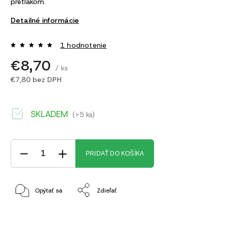
pretlakom.
Detailné informácie
1 hodnotenie
€8,70
/ ks
€7,80 bez DPH
SKLADEM
(>5 ks)
PRIDAŤ DO KOŠÍKA
Opýtať sa
Zdieľať