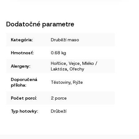
Dodatočné parametre
Kategória
:
Druběží maso
Hmotnosť
:
0.68 kg
Hořčice
,
Vejce
,
Mléko /
Alergeny
:
Laktóza
,
Ořechy
Doporučená
Těstoviny
,
Rýže
příloha
:
Počet porcí
:
2 porce
Typ hotovky
:
Drůbeží