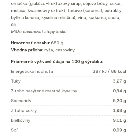
omáčka (glukózo-fruktózový sirup, sójové bôby, cukor,
melasa, kvasnicový extrakt, farbivo (karamel), extrakty
bylín a korenia, kyselina mliečna), víno, kurkuma, sadlo,
čili.
Môže obsahovať stopy lepku.
Hmotnosť obsahu:
680 g.
Vhodná príloha:
ryža, cestoviny.
Priemerné výživové údaje na 100 g výrobku:
Energetická hodnota
367 kJ / 88 kcal
Tuky
3,27 g
Z toho nasýtené mastné kyseliny
0,34 g
Sacharidy
5,20 g
Z toho cukry
1,98 g
Bielkoviny
9,01 g
Soľ
0,99 g