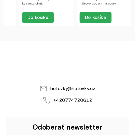
kyslastú chuť.
mäsovej desiaty na cesty.
Do košíka
Do košíka
hotovky
@
hotovky.cz
+420774720612
Odoberať newsletter