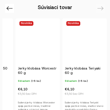
Súvisiaci tovar
Previous
Next
Novinka
Novinka
so 50
Jerky klobása Worcestr
Jerky klobása Teriyaki
60 g
60 g
Skladem
(>5 ks)
Skladem
(>5 ks)
€6,10
€6,10
€5,50 bez DPH
€5,50 bez DPH
Sušená jerky klobása Worcester
Sušená jerky klobása Teriyaki
spája poctivé mäso, tradičné
spája poctivé mäso, sladko-slanú
sušenie a výraznú, jemne
marinádu a praktickú formu