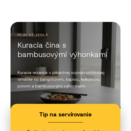
HLAVNÉ JEDLÁ
Kuracia čína s
bambusovými výhonkami
Kuracie rezance v pikantnej sojovo-ustrícovej
omáčke so šampiňónmi, kapiou, kukuricou,
pórom a bambusovými výhonkami.
Tip na servírovanie