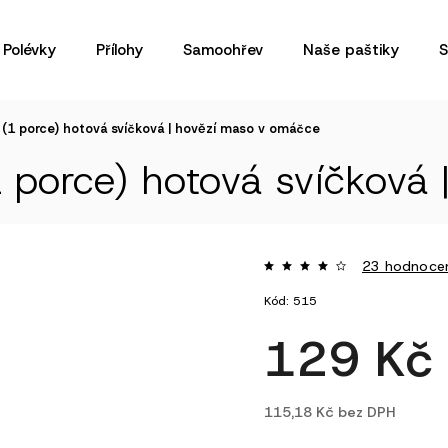
Polévky
Přílohy
Samoohřev
Naše paštiky
S
 (1 porce)
hotová svíčková | hovězí maso v omáčce
1 porce)
hotová svíčková
23 hodnoce
Kód:
515
129 K
115,18 Kč bez DPH