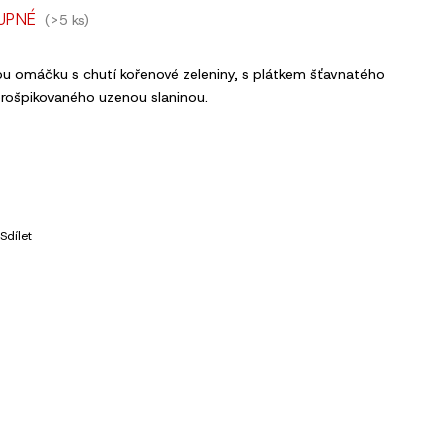
UPNÉ
(>5 ks)
u omáčku s chutí kořenové zeleniny, s plátkem šťavnatého
rošpikovaného uzenou slaninou.
Sdílet