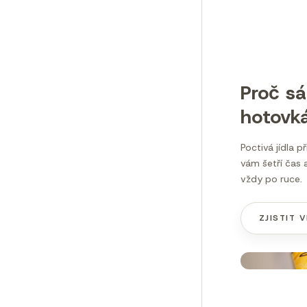
Proč s
hotovk
Poctivá jídla p
vám šetří čas a
vždy po ruce.
ZJISTIT V