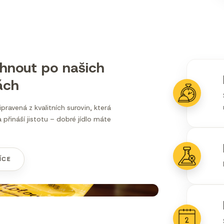
áhnout po našich
ách
řipravená z kvalitních surovin, která
 přináší jistotu – dobré jídlo máte
ÍCE