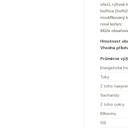
ořez), rýžová 
hořčice (hořči
modifikovaný k
nové koření.
Může obsahovat
Hmotnost obs
Vhodná příloh
Průměrné výži
Energetická h
Tuky
Z toho nasyce
Sacharidy
Z toho cukry
Bílkoviny
Sůl