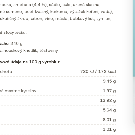
mouka, smetana (4,4 %), sádlo, cukr, uzená slanina,
čné semeno, ocet kvasný, kurkuma, výtažek koření, voda),
ukuřičný škrob, citron, víno, máslo, bobkový list, tymián,
 stopy lepku.
ahu:
340 g.
a:
houskový knedlík, těstoviny.
vové údaje na 100 g výrobku:
odnota
720 kJ / 172 kcal
9,45 g
né mastné kyseliny
1,97 g
13,92 g
5,64 g
8,01 g
1,01 g