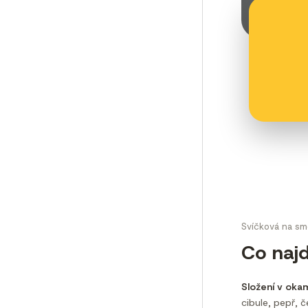
Svíčková na sm
Co najd
Složení v oka
cibule, pepř, č