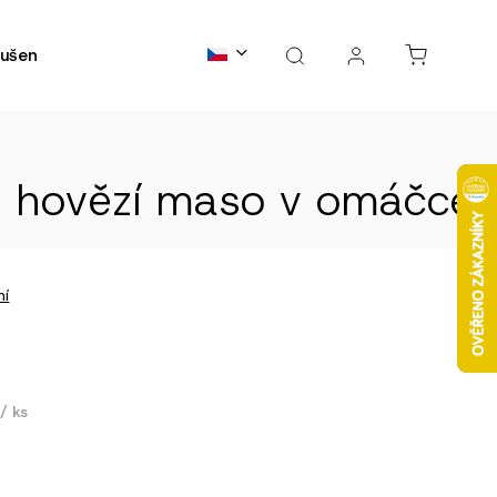
ušené maso
Kontakty
B2B spolupráce
FAQs
 | hovězí maso v omáčce
ní
č
/ ks