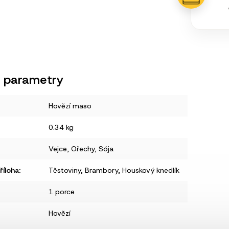
 parametry
Hovězí maso
0.34 kg
Vejce
,
Ořechy
,
Sója
íloha
:
Těstoviny
,
Brambory
,
Houskový knedlík
1 porce
Hovězí