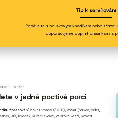
Tip k servírování
Podávejte s houskovým knedlíkem nebo těstovina
doporučujeme doplnit brusinkami a pl
etaně – složení
ete v jedné poctivé porci
mžiku zpracování:
hovězí maso (30 %), vývar (mrkev, celer,
esnek, sůl, libeček, kuřecí skelet, vepřové kosti, hovězí