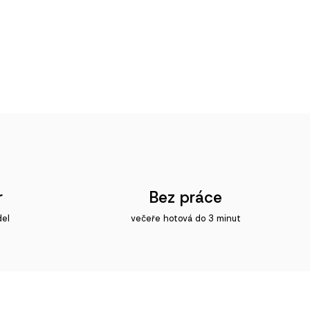
r
Bez práce
del
večeře hotová do 3 minut