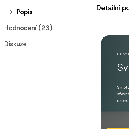
Detailní p
Popis
Hodnocení (23)
Diskuze
HLAV
Sv
Smeta
šťavn
uzenou