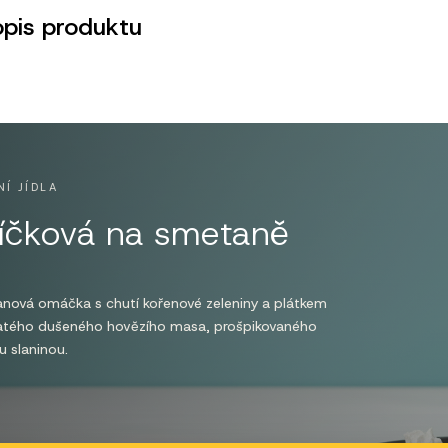
opis produktu
NÍ JÍDLA
íčková na smetaně
nová omáčka s chutí kořenové zeleniny a plátkem
atého dušeného hovězího masa, prošpikovaného
 slaninou.