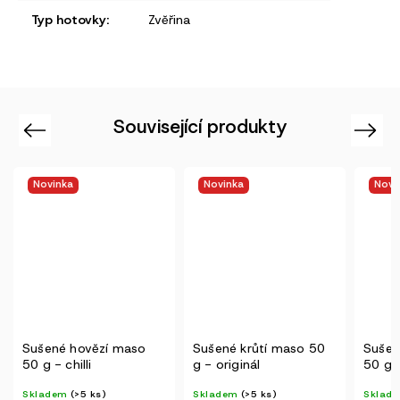
Typ hotovky
:
Zvěřina
Související produkty
Previous
Next
Novinka
Novinka
Novi
Sušené krůtí maso 50
Sušené vepřové maso
Jerky
g - originál
50 g - originál
Worce
Skladem
(>5 ks)
Skladem
(>5 ks)
Sklad