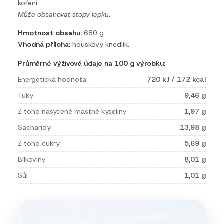
koření.
Může obsahovat stopy lepku.
Hmotnost obsahu:
680 g.
Vhodná příloha:
houskový knedlík.
Průměrné výživové údaje na 100 g výrobku:
Energetická hodnota
720 kJ / 172 kcal
Tuky
9,46 g
Z toho nasycené mastné kyseliny
1,97 g
Sacharidy
13,98 g
Z toho cukry
5,69 g
Bílkoviny
8,01 g
Sůl
1,01 g