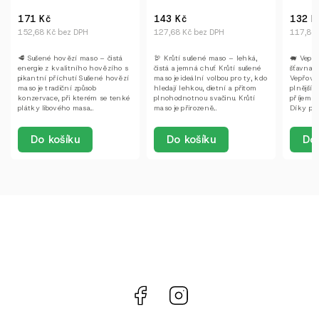
143 Kč
132 Kč
149 K
127,68 Kč bez DPH
117,86 Kč bez DPH
133,04 
🦃 Krůtí sušené maso – lehká,
🐖 Vepřové sušené maso –
🌶️ Suše
čistá a jemná chuť Krůtí sušené
šťavnaté, výrazné a poctivé
Worcest
maso je ideální volbou pro ty, kdo
Vepřové sušené maso nabízí
praktick
hledají lehkou, dietní a přitom
plnější, výraznější chuť a
klobása 
plnohodnotnou svačinu. Krůtí
příjemně šťavnatou strukturu.
poctivé 
maso je přirozeně...
Díky pečlivému výběru libových
výrazno
částí a...
chuť...
Do košíku
Do košíku
Do 
Facebook
Instagram