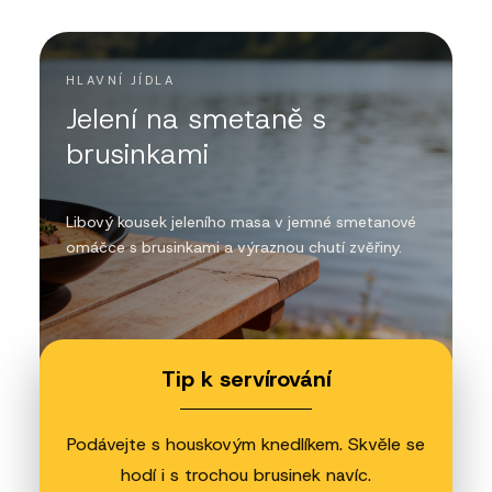
HLAVNÍ JÍDLA
Jelení na smetaně s
brusinkami
Libový kousek jeleního masa v jemné smetanové
omáčce s brusinkami a výraznou chutí zvěřiny.
Tip k servírování
Podávejte s houskovým knedlíkem. Skvěle se
hodí i s trochou brusinek navíc.