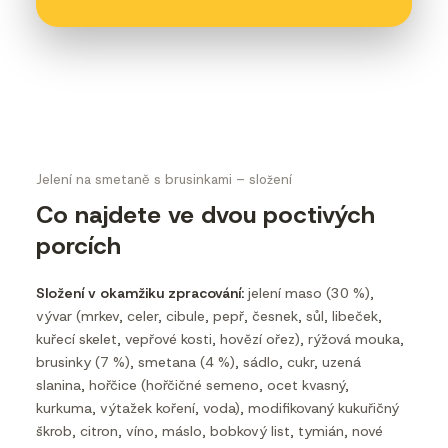
Jelení na smetaně s brusinkami – složení
Co najdete ve dvou poctivých
porcích
Složení v okamžiku zpracování:
jelení maso (30 %),
vývar (mrkev, celer, cibule, pepř, česnek, sůl, libeček,
kuřecí skelet, vepřové kosti, hovězí ořez), rýžová mouka,
brusinky (7 %), smetana (4 %), sádlo, cukr, uzená
slanina, hořčice (hořčičné semeno, ocet kvasný,
kurkuma, výtažek koření, voda), modifikovaný kukuřičný
škrob, citron, víno, máslo, bobkový list, tymián, nové