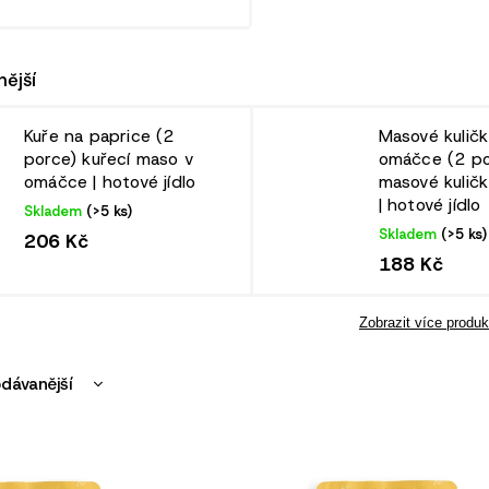
ější
Kuře na paprice (2
Masové kuličk
porce)
kuřecí maso v
omáčce (2 po
omáčce | hotové jídlo
masové kuličk
| hotové jídlo
Skladem
(>5 ks)
Skladem
(>5 ks)
206 Kč
188 Kč
Zobrazit více produk
dávanější
nější
žší