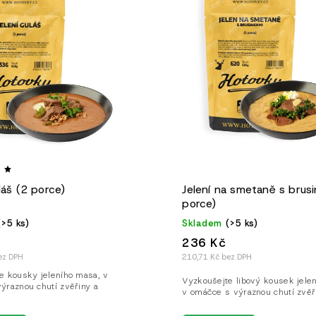
edně
láš (2 porce)
Jelení na smetaně s brus
porce)
(>5 ks)
Skladem
(>5 ks)
236 Kč
ez DPH
210,71 Kč bez DPH
e kousky jeleního masa, v
Vyzkoušejte libový kousek jele
ýraznou chutí zvěřiny a
v omáčce s výraznou chutí zvěř