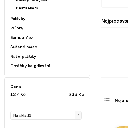
Bestsellers
Polévky
Nejprodávan
Přílohy
Samoohřev
Sušené maso
Naše paštiky
Omáčky ke grilování
Cena
127
Kč
236
Kč
Nejpro
Nejlev
Na skladě
3
Nejdra