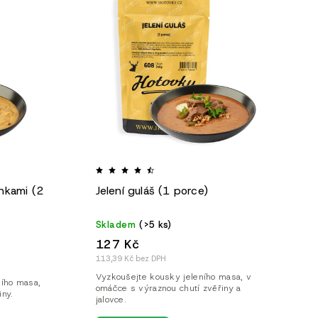
inkami (2
Jelení guláš (1 porce)
Skladem
(>5 ks)
127 Kč
113,39 Kč bez DPH
Vyzkoušejte kousky jeleního masa, v
ního masa,
omáčce s výraznou chutí zvěřiny a
iny.
jalovce.