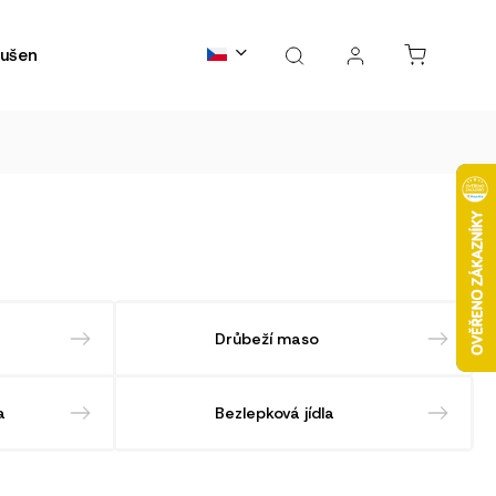
ušené maso
Kontakty
B2B spolupráce
FAQs
Drůbeží maso
a
Bezlepková jídla