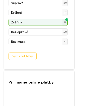
Vepřové
20
Drůbeží
17
Zvěřina
3
Bezlepkové
10
Bez masa
4
Vymazat filtry
Přijímáme online platby