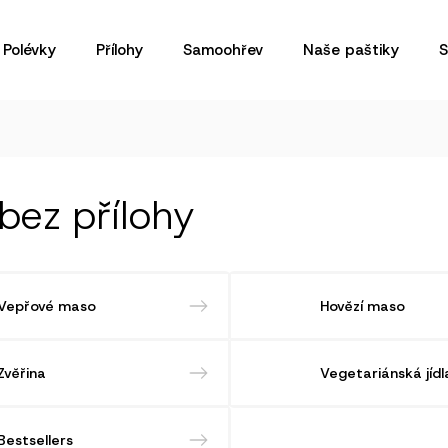
Polévky
Přílohy
Samoohřev
Naše paštiky
S
 bez přílohy
Vepřové maso
Hovězí maso
Zvěřina
Vegetariánská jídl
Bestsellers