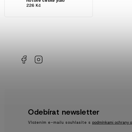
hotové české jídlo
226 Kč
Facebook
Instagram
Odebírat newsletter
Vložením e-mailu souhlasíte s
podmínkami ochrany o