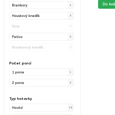
Do koš
Brambory
1
Houskový knedlík
3
Rýže
0
Pečivo
2
Bramborový knedlík
0
Počet porcí
1 porce
1
2 porce
2
Typ hotovky
Hovězí
19