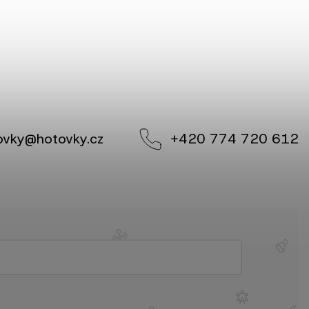
ovky
@
hotovky.cz
+420 774 720 612