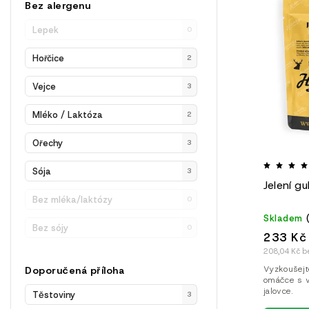
Abec
Bez alergenu
Lepek
0
Hořčice
2
Vejce
3
Mléko / Laktóza
2
Ořechy
3
Sója
3
Jelení gu
Bez mléka/laktózy
0
Skladem
Bez sójy
0
233 Kč
208,04 Kč b
Vyzkoušejt
Doporučená příloha
omáčce s v
jalovce.
Těstoviny
3