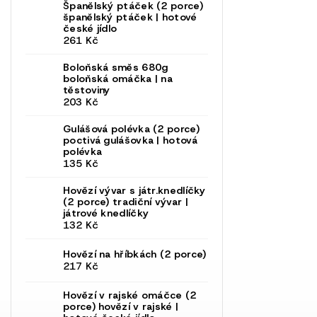
Španělský ptáček (2 porce)
španělský ptáček | hotové
české jídlo
261 Kč
Boloňská směs 680g
boloňská omáčka | na
těstoviny
203 Kč
Gulášová polévka (2 porce)
poctivá gulášovka | hotová
polévka
135 Kč
Hovězí vývar s játr.knedlíčky
(2 porce)
tradiční vývar |
játrové knedlíčky
132 Kč
Hovězí na hříbkách (2 porce)
217 Kč
Hovězí v rajské omáčce (2
porce)
hovězí v rajské |