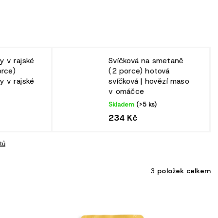
y v rajské
Svíčková na smetaně
rce)
(2 porce)
hotová
y v rajské
svíčková | hovězí maso
v omáčce
Skladem
(>5 ks)
234 Kč
tů
3
položek celkem