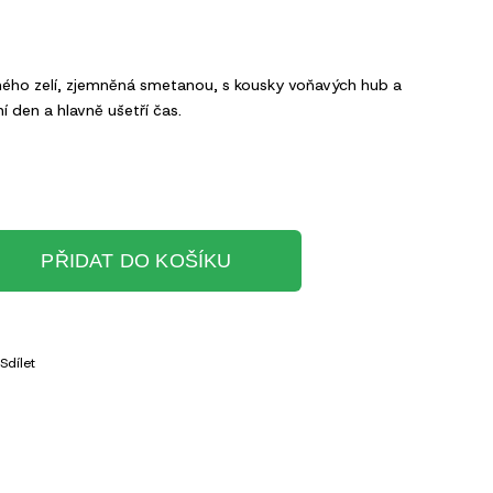
aného zelí, zjemněná smetanou, s kousky voňavých hub a
 den a hlavně ušetří čas.
PŘIDAT DO KOŠÍKU
Sdílet