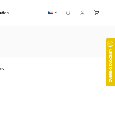
ušené maso
Kontakty
B2B spolupráce
FAQs
eno