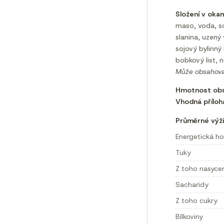
Složení v oka
maso, voda, s
slanina, uzený
sojový bylinný
bobkový list, n
Může obsahovat
Hmotnost obs
Vhodná příloh
Průměrné výži
Energetická h
Tuky
Z toho nasyce
Sacharidy
Z toho cukry
Bílkoviny