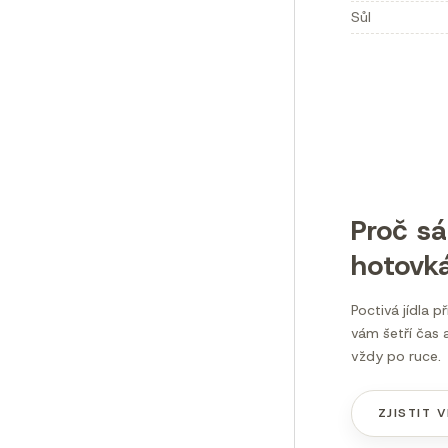
Sůl
Proč s
hotovk
Poctivá jídla p
vám šetří čas a
vždy po ruce.
ZJISTIT V