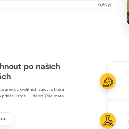
0,86 g
áhnout po našich
ách
řipravená z kvalitních surovin, která
 přináší jistotu – dobré jídlo máte
ÍCE