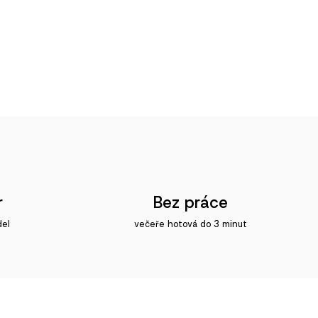
r
Bez práce
del
večeře hotová do 3 minut