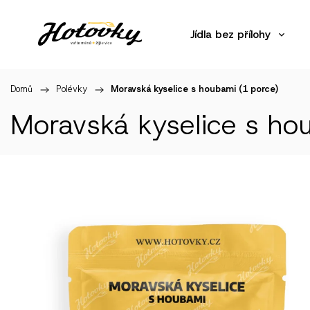
Jídla bez přílohy
Domů
/
Polévky
/
Moravská kyselice s houbami (1 porce)
Moravská kyselice s ho