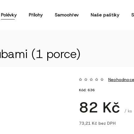
Polévky
Přílohy
Samoohřev
Naše paštiky
S
ubami (1 porce)
Neohodnoc
Kód:
636
82 Kč
/ ks
73,21 Kč bez DPH