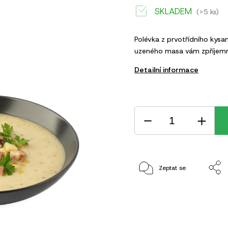
SKLADEM
(>5 ks)
Polévka z prvotřídního kys
uzeného masa vám zpříjemní
Detailní informace
Zeptat se