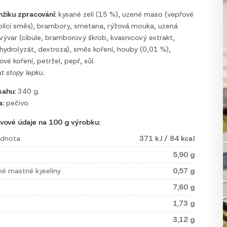
mžiku zpracování:
kysané zelí (15 %), uzené maso (vepřové
olící směs), brambory, smetana, rýžová mouka, uzená
 vývar (cibule, bramborový škrob, kvasnicový extrakt,
 hydrolyzát, dextroza), směs koření, houby (0,01 %),
ové koření, petržel, pepř, sůl.
 stopy lepku.
ahu:
340 g.
a:
pečivo.
vové údaje na 100 g výrobku:
odnota
371 kJ / 84 kcal
5,90 g
né mastné kyseliny
0,57 g
7,60 g
1,73 g
3,12 g