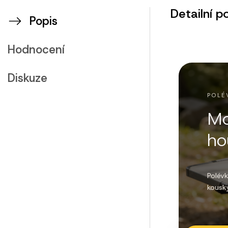
Detailní p
Popis
Hodnocení
Diskuze
POLÉ
Mo
ho
Polévk
kousk