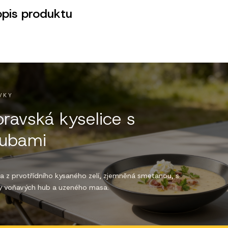
opis produktu
VKY
ravská kyselice s
ubami
a z prvotřídního kysaného zelí, zjemněná smetanou, s
y voňavých hub a uzeného masa.