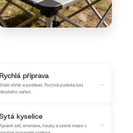
Rychlá příprava
→
Stačí ohřát a podávat. Poctivá polévka bez
dlouhého vaření.
Sytá kyselice
→
Kysané zelí, smetana, houby a uzené maso v
poctivé moravské polévce.