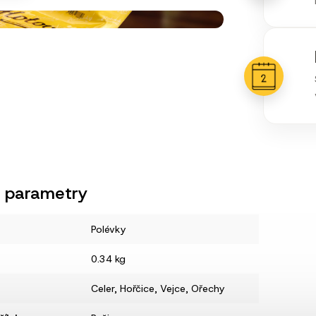
 parametry
Polévky
0.34 kg
Celer
,
Hořčice
,
Vejce
,
Ořechy