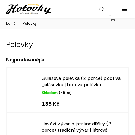
Domů
/
Polévky
Polévky
Nejprodávanější
Gulášová polévka (2 porce)
poctivá
gulášovka | hotová polévka
Skladem
(>5 ks)
135 Kč
Hovězí vývar s játr.knedlíčky (2
porce)
tradiční vývar | játrové