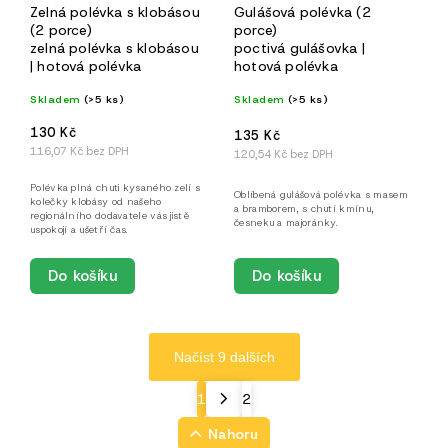
Zelná polévka s klobásou
Gulášová polévka (2
(2 porce)
porce)
zelná polévka s klobásou
poctivá gulášovka |
| hotová polévka
hotová polévka
Skladem
(>5 ks)
Skladem
(>5 ks)
130 Kč
135 Kč
116,07 Kč bez DPH
120,54 Kč bez DPH
Polévka plná chuti kysaného zelí s
Oblíbená gulášová polévka s masem
kolečky klobásy od našeho
a bramborem, s chutí kmínu,
regionálního dodavatele vás jistě
česneku a majoránky.
uspokojí a ušetří čas.
Do košíku
Do košíku
Načíst 9 dalších
1
2
Nahoru