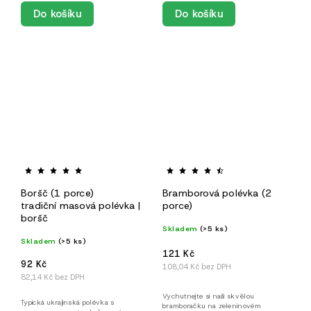
Do košíku
Do košíku
Boršč (1 porce)
Bramborová polévka (2
tradiční masová polévka |
porce)
boršč
Skladem
(>5 ks)
Skladem
(>5 ks)
121 Kč
92 Kč
108,04 Kč bez DPH
82,14 Kč bez DPH
Vychutnejte si naši skvělou
Typická ukrajinská polévka s
bramboračku na zeleninovém