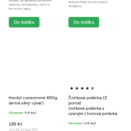
masem, se spoustou kořenové
základu doplněným kousky
zeleniny, bramborem, zelím a
žampionu.
červenou řepou.
Do košíku
Do košíku
Hovězí consommé 680g
Čočková polévka (2
(extra silný vývar)
porce)
čočková polévka s
Skladem
(>5 ks)
uzeným | hotová polévka
Skladem
(>5 ks)
125 Kč
111,61 Kč bez DPH