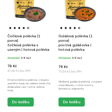
Čočková polévka (1
Gulášová polévka (1
porce)
porce)
čočková polévka s
poctivá gulášovka |
uzeným | hotová polévka
hotová polévka
Skladem
(>5 ks)
Skladem
(>5 ks)
76 Kč
79 Kč
67,86 Kč bez DPH
70,54 Kč bez DPH
Chutná čočková polévka s kousky
Oblíbená gulášová polévka s masem
uzeného masa od našeho lokálního
a bramborem, s chutí kmínu,
dodavatele vám rychle zažene
česneku a majoránky.
hlad.
Do košíku
Do košíku