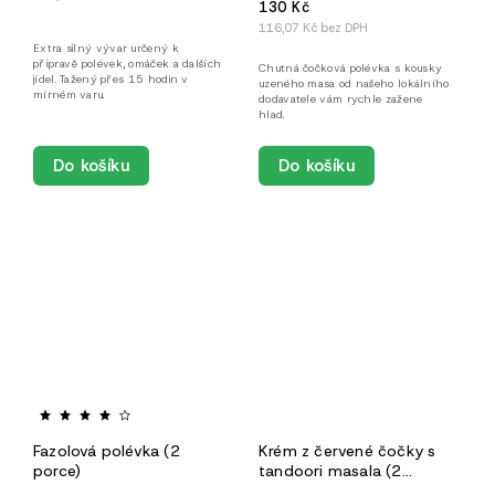
130 Kč
116,07 Kč bez DPH
Extra silný vývar určený k
přípravě polévek, omáček a dalších
Chutná čočková polévka s kousky
jídel. Tažený přes 15 hodin v
uzeného masa od našeho lokálního
mírném varu.
dodavatele vám rychle zažene
hlad.
Do košíku
Do košíku
Fazolová polévka (2
Krém z červené čočky s
porce)
tandoori masala (2
porce)