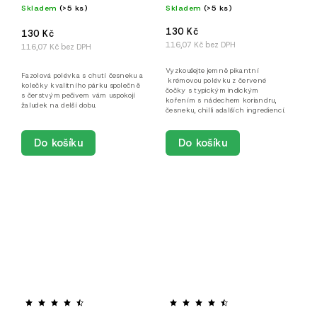
Skladem
(>5 ks)
Skladem
(>5 ks)
130 Kč
130 Kč
116,07 Kč bez DPH
116,07 Kč bez DPH
Vyzkoušejte jemně pikantní
Fazolová polévka s chutí česneku a
krémovou polévku z červené
kolečky kvalitního párku společně
čočky s typickým indickým
s čerstvým pečivem vám uspokojí
kořením s nádechem koriandru,
žaludek na delší dobu.
česneku, chilli adalších ingrediencí.
Do košíku
Do košíku