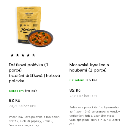
Dršťková polévka (1
Moravská kyselice s
porce)
houbami (1 porce)
tradiční dršťková | hotová
Skladem
(>5 ks)
polévka
82 Kč
Skladem
(>5 ks)
73,21 Kč bez DPH
82 Kč
73,21 Kč bez DPH
Polévka z prvotřídního kysaného
zelí, zjemněná smetanou, s kousky
voňavých hub a uzeného masa
Přesnídávková polévka z hovězích
vám zpříjemní den a hlavně ušetří
drštěk, s chutí papriky, kmínu,
čas.
česneku a majoránky.