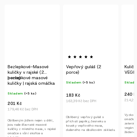
Bezlepkové-Masové
Vepřový guláš (2
Kulič
kuličky v rajské (2
porce)
VEGET
porce)
bezlepkové masové
porce
Skladem
(>5 ks)
Sklad
kuličky | rajská omáčka
Skladem
(>5 ks)
240 K
183 Kč
214,29 
163,39 Kč bez DPH
201 Kč
179,46 Kč bez DPH
Vyzkouš
Oblíbený vepřový guláš s
omáčku 
Oblíbeným jídlem nejen u dětí,
příchutí papriky, česneku a
zelenin
jsou naše šťavnaté masové
kousky vepřového masa,
vegánské
kuličky z mletého masa, v rajské
dušeného na cibulkovém základu.
žádané jí
omáčce s vůní skořice a