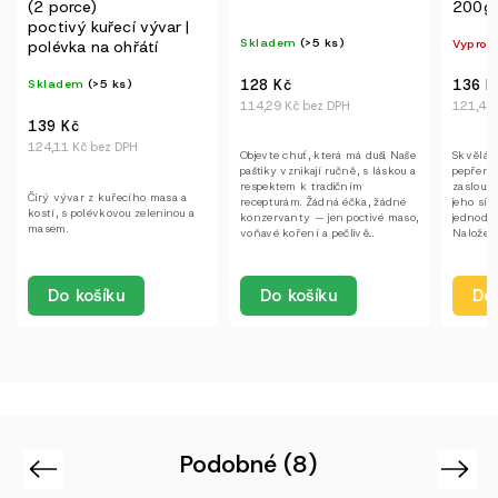
(2 porce)
200g
poctivý kuřecí vývar |
Skladem
(>5 ks)
Vyprod
polévka na ohřátí
128 Kč
Skladem
(>5 ks)
136 K
114,29 Kč bez DPH
121,43 
139 Kč
124,11 Kč bez DPH
Objevte chuť, která má duši. Naše
Skvělá 
paštiky vznikají ručně, s láskou a
pepřem 
respektem k tradičním
zaslouží
Čirý vývar z kuřecího masa a
recepturám. Žádná éčka, žádné
jeho sílu
kostí, s polévkovou zeleninou a
konzervanty — jen poctivé maso,
jednoduc
masem.
voňavé koření a pečlivě...
Naložený
Det
Do košíku
Do košíku
Podobné (8)
Previous
Next