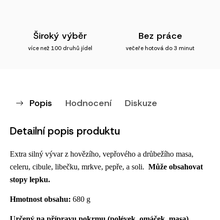
Široký výběr
Bez práce
více než 100 druhů jídel
večeře hotová do 3 minut
Popis
Hodnocení
Diskuze
Detailní popis produktu
Extra silný vývar z hovězího, vepřového a drůbežího masa, 
celeru, cibule, libečku, mrkve, pepře, a soli. 
Může obsahovat 
stopy lepku.
Hmotnost obsahu: 
680 g
Určený na přípravu pokrmu (polévek, omáček, masa)