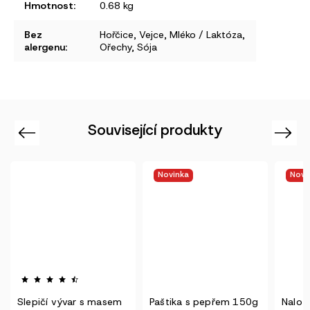
Hmotnost
:
0.68 kg
Bez
Hořčice
,
Vejce
,
Mléko / Laktóza
,
alergenu
:
Ořechy
,
Sója
Související produkty
Previous
Next
Novinka
Novi
Slepičí vývar s masem
Paštika s pepřem 150g
Nalož