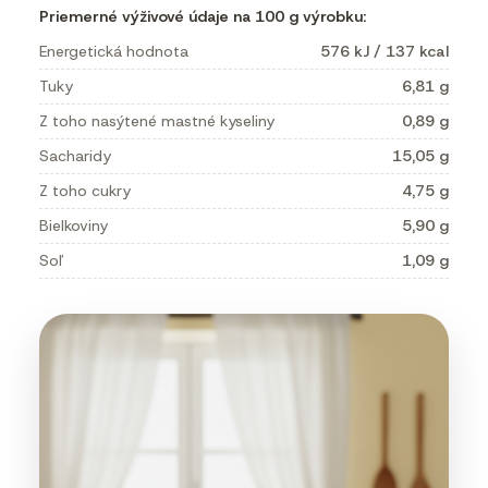
Priemerné výživové údaje na 100 g výrobku:
Energetická hodnota
576 kJ / 137 kcal
Tuky
6,81 g
Z toho nasýtené mastné kyseliny
0,89 g
Sacharidy
15,05 g
Z toho cukry
4,75 g
Bielkoviny
5,90 g
Soľ
1,09 g