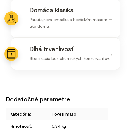
Domáca klasika
→
Paradajková omáčka s hovädzím mäsom
ako doma.
Dlhá trvanlivosť
→
Sterilizácia bez chemických konzervantov.
Dodatočné parametre
Kategória
:
Hovězí maso
Hmotnosť
:
0.34 kg