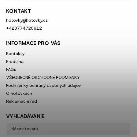
KONTAKT
hotovky
@
hotovky.cz
+420774720612
INFORMACE PRO VÁS
Kontakty
Prodejna
FAQs
VŠEOBECNÉ OBCHODNÉ PODMIENKY
Podmienky ochrany osobných údajov
O hotovkách
Reklamační řád
VYHĽADÁVANIE