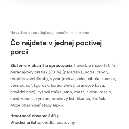
Hovädzie v paradajkovej omáčke – zloženie
Čo nájdete v jednej poctivej
porcii
Zloženie v okamihu spracovania:
hovädzie mäso (30 %),
paradajkový pretlak (23 %) (paradajka, voda, cukor,
modifikovaný škrob), vývar (mrkva, zeler, cibuľa, korenie,
cesnak, soľ, ligurček, kurací skelet, bravčové kosti,
hovädzí orez), ryžová múka, víno, masť, citrón, maslo,
nové korenie, tymian, bobkový list, škorica, klinček.
Môže obsahovať stopy lepku.
Hmotnosť obsahu:
340 g.
Vhodná príloha:
knedľa, cestoviny.