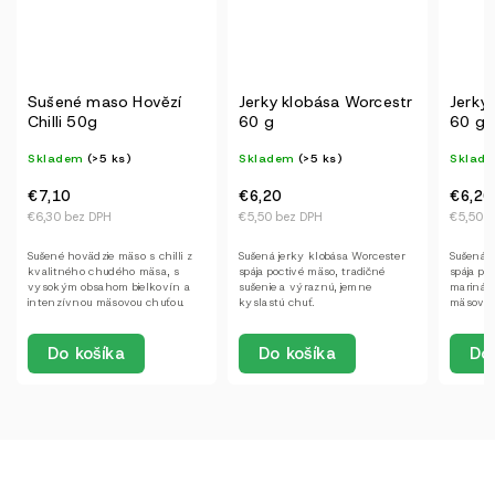
Hovězí
Jerky klobása Worcestr
Jerky klobása Teriyaki
60 g
60 g
Skladem
(>5 ks)
Skladem
(>5 ks)
€6,20
€6,20
€5,50 bez DPH
€5,50 bez DPH
o s chilli z
Sušená jerky klobása Worcester
Sušená jerky klobása Teriyaki
o mäsa, s
spája poctivé mäso, tradičné
spája poctivé mäso, sladko-slanú
ielkovín a
sušenie a výraznú, jemne
marinádu a praktickú formu
u chuťou.
kyslastú chuť.
mäsovej desiaty na cesty.
Do košíka
Do košíka