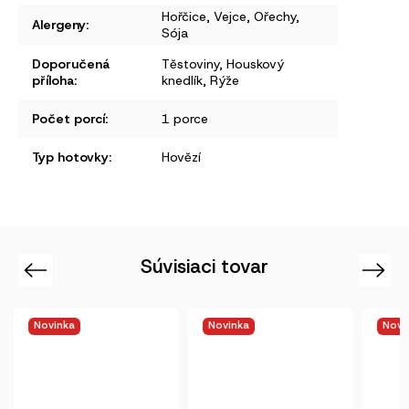
Hořčice
,
Vejce
,
Ořechy
,
Alergeny
:
Sója
Doporučená
Těstoviny
,
Houskový
příloha
:
knedlík
,
Rýže
Počet porcí
:
1 porce
Typ hotovky
:
Hovězí
Súvisiaci tovar
Previous
Next
Novinka
Novinka