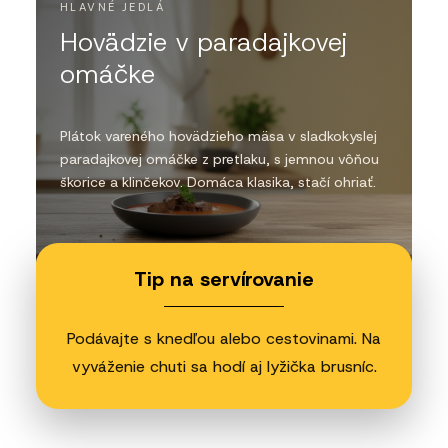
HLAVNÉ JEDLÁ
Hovädzie v paradajkovej
omáčke
Plátok vareného hovädzieho mäsa v sladkokyslej
paradajkovej omáčke z pretlaku, s jemnou vôňou
škorice a klinčekov. Domáca klasika, stačí ohriať.
Tip na servírovanie
Podávajte s knedľou alebo cestovinami. Na
vyváženie chuti sa hodí aj lyžička brusníc.