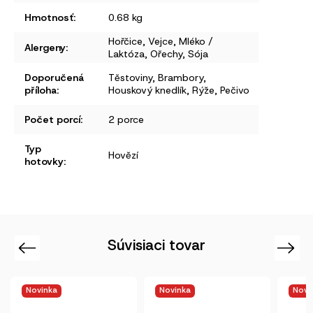
Hmotnosť
:
0.68 kg
Hořčice
,
Vejce
,
Mléko /
Alergeny
:
Laktóza
,
Ořechy
,
Sója
Doporučená
Těstoviny
,
Brambory
,
příloha
:
Houskový knedlík
,
Rýže
,
Pečivo
Počet porcí
:
2 porce
Typ
Hovězí
hotovky
:
Súvisiaci tovar
Previous
Next
Novinka
Novinka