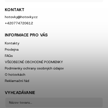
KONTAKT
hotovky
@
hotovky.cz
+420774720612
INFORMACE PRO VÁS
Kontakty
Prodejna
FAQs
VŠEOBECNÉ OBCHODNÉ PODMIENKY
Podmienky ochrany osobných údajov
O hotovkách
Reklamační řád
VYHĽADÁVANIE