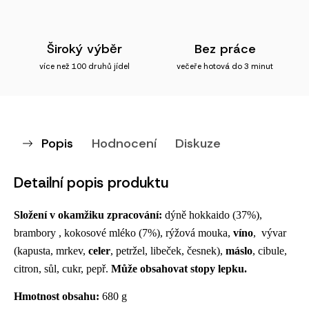
Široký výběr
Bez práce
více než 100 druhů jídel
večeře hotová do 3 minut
Popis
Hodnocení
Diskuze
Detailní popis produktu
Složení v okamžiku zpracování: 
dýně hokkaido (37%), 
brambory , kokosové mléko (7%), rýžová mouka, 
víno
,  vývar 
(kapusta, mrkev, 
celer
, petržel, libeček, česnek), 
máslo
, cibule,  
citron, sůl, cukr, pepř.
 Může obsahovat stopy lepku.
Hmotnost obsahu: 
680 g