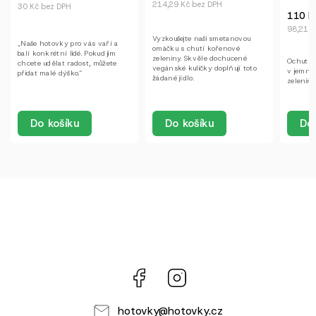
214,29 Kč bez DPH
110 Kč
98,21 Kč bez DPH
Vyzkoušejte naši smetanovou
o vás vaří a
omáčku s chutí kořenové
é. Pokud jim
zeleniny. Skvěle dochucené
Ochutnejte kousky krůtího mas
dost, můžete
vegánské kuličky doplňují toto
v jemné omáčce s kořenovou
.“
žádané jídlo.
zeleninou a pórkem.
Do košíku
u
Do košíku
Facebook
Instagram
hotovky
@
hotovky.cz