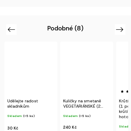
Podobné (8)
Previous
Next
ost
Kuličky na smetaně
Krůtí směs se zelenin
VEGETARIÁNSKÉ (2
(1 porce)
porce)
krůtí maso | lehké
s)
Skladem
(>5 ks)
hotové jídlo
Skladem
(>5 ks)
240 Kč