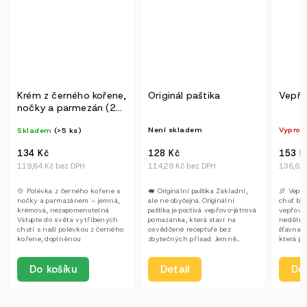
ořene,
Originál paštika
Vepřová pečeně 250g
 (2
Není skladem
Vyprodáno
128 Kč
153 Kč
114,29 Kč bez DPH
136,61 Kč bez DPH
🐖 Originální paštika Základní,
🍖 Vepřová pečeně — tradiční
řene s
ale ne obyčejná. Originální
chuť bez kompromisů Poctivá
emná,
paštika je poctivá vepřovo-játrová
vepřová pečeně, jak ji známe z
lná
pomazánka, která staví na
nedělního stolu. Pomalu pečená,
ených
osvědčené receptuře bez
šťavnatá, s jemnou kůrkou a vůní,
černého
zbytečných přísad. Jemně...
která probudí...
Detail
Detail