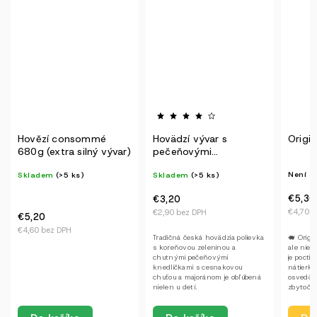
Novi
Hovädzí vývar s
Originál paštéta
Pašté
pečeňovými
karam
knedličkami (1 porcia)
cibuľ
Není skladem
Skladem
(>5 ks)
Není s
€5,30
€3,20
€5,30
€4,70 bez DPH
€2,90 bez DPH
€4,70 
🐖 Originál paštéta Základná,
Tradičná česká hovädzia polievka
Paštéta
ale nie obyčajná. Originál paštéta
s koreňovou zeleninou a
cibuľko
je poctivá bravčovo-pečeňová
chutnými pečeňovými
paštéty
nátierka, ktorá stavia na
knedličkami s cesnakovou
Objavte 
osvedčenej receptúre bez
chuťou a majoránom je obľúbená
paštéty 
zbytočných prísad. Jemne...
nielen u detí.
a rešpek