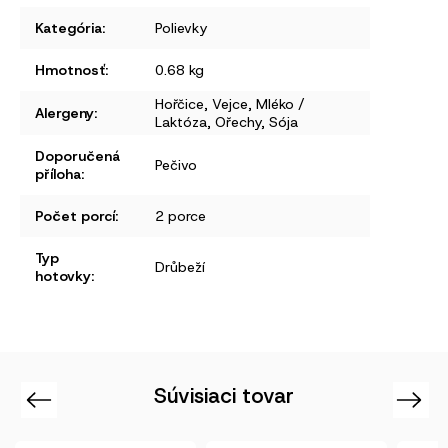
Kategória
:
Polievky
Hmotnosť
:
0.68 kg
Hořčice
,
Vejce
,
Mléko /
Alergeny
:
Laktóza
,
Ořechy
,
Sója
Doporučená
Pečivo
příloha
:
Počet porcí
:
2 porce
Typ
Drůbeží
hotovky
:
Súvisiaci tovar
Previous
Next