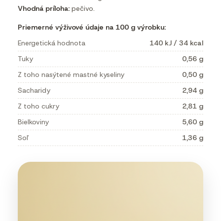
Vhodná príloha:
pečivo.
Priemerné výživové údaje na 100 g výrobku:
Energetická hodnota
140 kJ / 34 kcal
Tuky
0,56 g
Z toho nasýtené mastné kyseliny
0,50 g
Sacharidy
2,94 g
Z toho cukry
2,81 g
Bielkoviny
5,60 g
Soľ
1,36 g