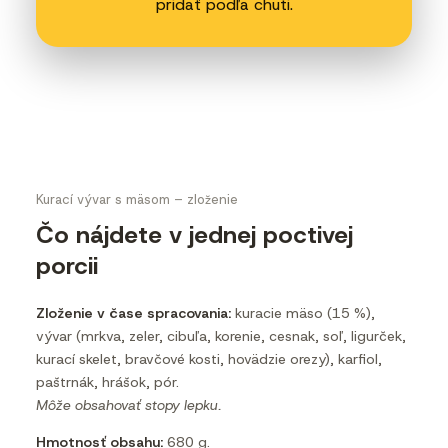
pridať podľa chuti.
Kurací vývar s mäsom – zloženie
Čo nájdete v jednej poctivej
porcii
Zloženie v čase spracovania:
kuracie mäso (15 %),
vývar (mrkva, zeler, cibuľa, korenie, cesnak, soľ, ligurček,
kurací skelet, bravčové kosti, hovädzie orezy), karfiol,
paštrnák, hrášok, pór.
Môže obsahovať stopy lepku.
Hmotnosť obsahu:
680 g.