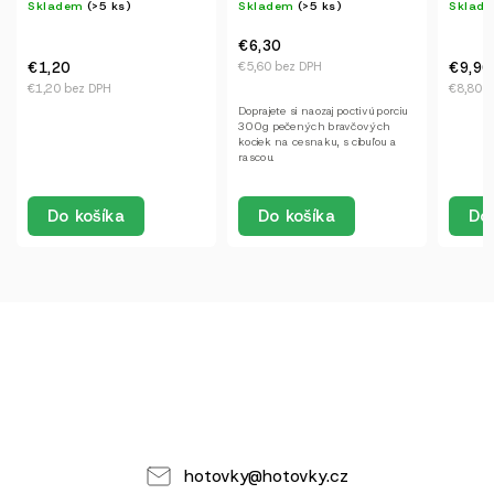
Skladem
(>5 ks)
Skladem
(>5 ks)
Skla
€6,30
€9,90
€9,9
€5,60 bez DPH
€8,80 bez DPH
€8,80
Doprajete si naozaj poctivú porciu
300g pečených bravčových
kociek na cesnaku, s cibuľou a
rascou.
Do košíka
Do košíka
Do
hotovky
@
hotovky.cz