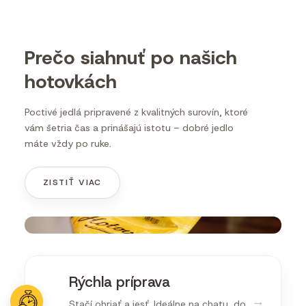
Prečo siahnuť po našich
hotovkách
Poctivé jedlá pripravené z kvalitných surovín, ktoré
vám šetria čas a prinášajú istotu – dobré jedlo
máte vždy po ruke.
ZISTIŤ VIAC
Rýchla príprava
→
Stačí ohriať a jesť. Ideálne na chatu, do