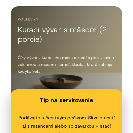
POLIEVKY
Kurací vývar s mäsom (2
porcie)
Číry vývar z kuracieho mäsa a kostí s polievkovou
zeleninou a mäsom. Jemná klasika, ktorá zahreje
kedykoľvek.
Tip na servírovanie
Podávajte s čerstvým pečivom. Skvelo chutí
aj s rezancami alebo so závarkou – stačí