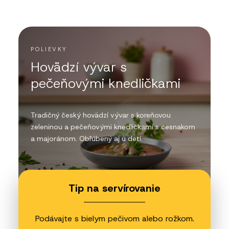
POLIEVKY
Hovädzí vývar s
pečeňovými knedličkami
Tradičný český hovädzí vývar s koreňovou
zeleninou a pečeňovými knedličkami s cesnakom
a majoránom. Obľúbený aj u detí.
Tip na servírovanie
Podávajte s bielym pečivom alebo rožkom.