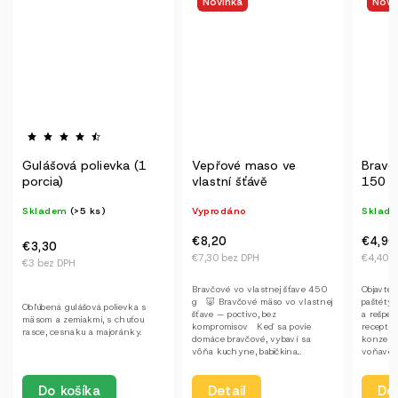
Novinka
Novinka
Vepřové maso ve
Bravčová paštéta čistá
Pikant
vlastní šťávě
150 g
Sklad
Vyprodáno
Skladem
€5,30
€8,20
€4,90
€4,70 b
€7,30 bez DPH
€4,40 bez DPH
🌶 Pikan
Bravčové vo vlastnej šťave 450
Objavte chuť, ktorá má dušu. Naše
s poria
g 🐷 Bravčové mäso vo vlastnej
paštéty vznikajú ručne, s láskou
ktorí sa 
šťave — poctivo, bez
a rešpektom k tradičným
Pikantná
kompromisov Keď sa povie
receptúram. Žiadne éčka, žiadne
poctivé 
domáce bravčové, vybaví sa
konzervanty, len poctivé mäso,
pečeňový
vôňa kuchyne, babičkina...
voňavé korenie a...
Detail
Detail
Do