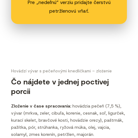
Pre „nedeľnú“ verziu pridajte čerstvú
petržlenovú vňať.
Hovädzí vývar s pečeňovými knedličkami – zloženie
Čo nájdete v jednej poctivej
porcii
Zloženie v čase spracovania:
hovädzia pečeň (7,5 %),
vývar (mrkva, zeler, cibuľa, korenie, cesnak, soľ, ligurček,
kurací skelet, bravčové kosti, hovädzie orezy), paštrnák,
pažítka, pór, strúhanka, ryžová múka, olej, vajcia,
solamyl, zmes korenín, petržlen, majorán.