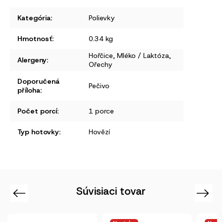
Kategória
:
Polievky
Hmotnosť
:
0.34 kg
Hořčice
,
Mléko / Laktóza
,
Alergeny
:
Ořechy
Doporučená
Pečivo
příloha
:
Počet porcí
:
1 porce
Typ hotovky
:
Hovězí
Súvisiaci tovar
Previous
Next