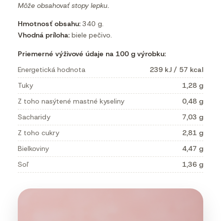
Môže obsahovať stopy lepku.
Hmotnosť obsahu:
340 g.
Vhodná príloha:
biele pečivo.
Priemerné výživové údaje na 100 g výrobku:
Energetická hodnota
239 kJ / 57 kcal
Tuky
1,28 g
Z toho nasýtené mastné kyseliny
0,48 g
Sacharidy
7,03 g
Z toho cukry
2,81 g
Bielkoviny
4,47 g
Soľ
1,36 g